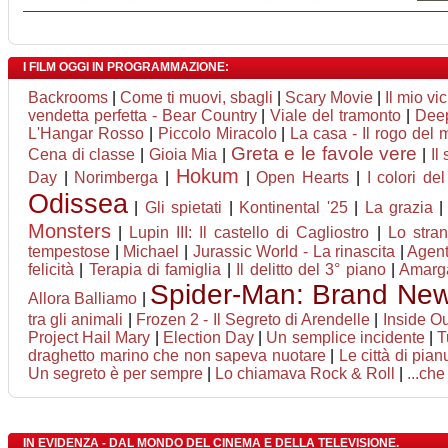
I FILM OGGI IN PROGRAMMAZIONE:
Backrooms
|
Come ti muovi, sbagli
|
Scary Movie
|
Il mio vi
vendetta perfetta - Bear Country
|
Viale del tramonto
|
Deep
L'Hangar Rosso
|
Piccolo Miracolo
|
La casa - Il rogo del 
Greta e le favole vere
Cena di classe
|
Gioia Mia
|
|
Il
Hokum
Day
|
Norimberga
|
|
Open Hearts
|
I colori de
Odissea
|
Gli spietati
|
Kontinental '25
|
La grazia
Monsters
|
Lupin III: Il castello di Cagliostro
|
Lo stran
tempestose
|
Michael
|
Jurassic World - La rinascita
|
Agent
felicità
|
Terapia di famiglia
|
Il delitto del 3° piano
|
Amarg
Spider-Man: Brand Ne
Allora Balliamo
|
tra gli animali
|
Frozen 2 - Il Segreto di Arendelle
|
Inside O
Project Hail Mary
|
Election Day
|
Un semplice incidente
|
T
draghetto marino che non sapeva nuotare
|
Le città di pian
Un segreto è per sempre
|
Lo chiamava Rock & Roll
|
...che
IN EVIDENZA - DAL MONDO DEL CINEMA E DELLA TELEVISIONE.