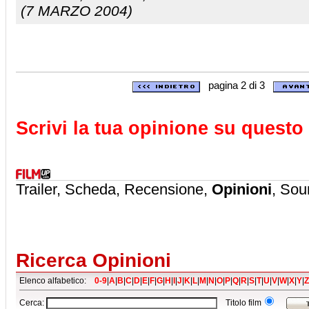
(7 MARZO 2004)
pagina 2 di 3
Scrivi la tua opinione su questo 
Trailer, Scheda, Recensione,
Opinioni
, Sou
Ricerca Opinioni
Elenco alfabetico:
0-9
|
A
|
B
|
C
|
D
|
E
|
F
|
G
|
H
|
I
|
J
|
K
|
L
|
M
|
N
|
O
|
P
|
Q
|
R
|
S
|
T
|
U
|
V
|
W
|
X
|
Y
|
Z
Cerca:
Titolo film