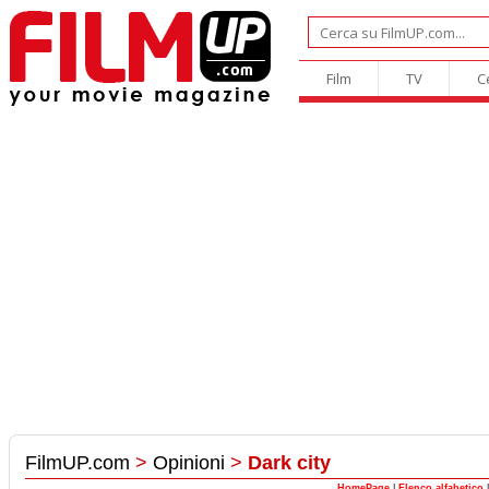
Film
TV
C
FilmUP.com
>
Opinioni
>
Dark city
HomePage
|
Elenco alfabetico