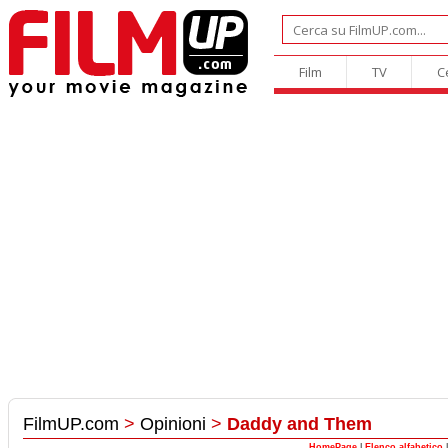
Film
TV
C
FilmUP.com
>
Opinioni
>
Daddy and Them
HomePage
|
Elenco alfabetico