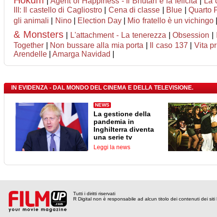
Hokum
|
Agent of Happiness - Il Bhutan e la felicità
|
La 
III: Il castello di Cagliostro
|
Cena di classe
|
Blue
|
Quarto 
gli animali
|
Nino
|
Election Day
|
Mio fratello è un vichingo
& Monsters
|
L'attachment - La tenerezza
|
Obsession
|
Together
|
Non bussare alla mia porta
|
Il caso 137
|
Vita pr
Arendelle
|
Amarga Navidad
|
IN EVIDENZA - DAL MONDO DEL CINEMA E DELLA TELEVISIONE.
NEWS
La gestione della
pandemia in
Inghilterra diventa
una serie tv
Leggi la news
Tutti i diritti riservati
R Digital non è responsabile ad alcun titolo dei contenuti dei siti l