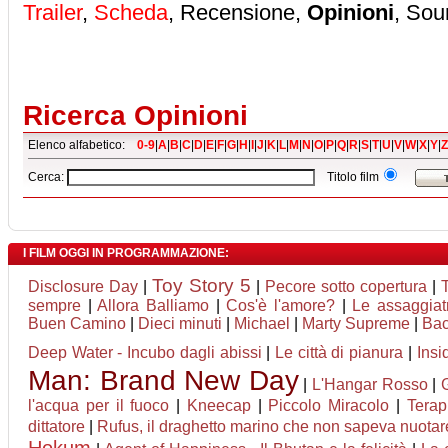
Trailer
,
Scheda
, Recensione,
Opinioni
, Sou
Ricerca Opinioni
Elenco alfabetico:
0-9
|
A
|
B
|
C
|
D
|
E
|
F
|
G
|
H
|
I
|
J
|
K
|
L
|
M
|
N
|
O
|
P
|
Q
|
R
|
S
|
T
|
U
|
V
|
W
|
X
|
Y
|
Z
Cerca:
Titolo film
I FILM OGGI IN PROGRAMMAZIONE:
Toy Story 5
Disclosure Day
|
|
Pecore sotto copertura
|
sempre
|
Allora Balliamo
|
Cos'è l'amore?
|
Le assaggiatr
Buen Camino
|
Dieci minuti
|
Michael
|
Marty Supreme
|
Ba
Deep Water - Incubo dagli abissi
|
Le città di pianura
|
Insi
Man: Brand New Day
|
L'Hangar Rosso
|
l'acqua per il fuoco
|
Kneecap
|
Piccolo Miracolo
|
Terap
dittatore
|
Rufus, il draghetto marino che non sapeva nuotar