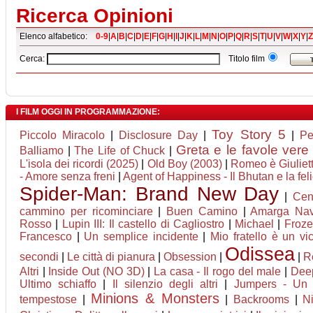
Ricerca Opinioni
Elenco alfabetico:
0-9
|
A
|
B
|
C
|
D
|
E
|
F
|
G
|
H
|
I
|
J
|
K
|
L
|
M
|
N
|
O
|
P
|
Q
|
R
|
S
|
T
|
U
|
V
|
W
|
X
|
Y
|
Z
Cerca:
Titolo film
I FILM OGGI IN PROGRAMMAZIONE:
Toy Story 5
Piccolo Miracolo
|
Disclosure Day
|
|
Pe
Greta e le favole vere
Balliamo
|
The Life of Chuck
|
L'isola dei ricordi (2025)
|
Old Boy (2003)
|
Romeo è Giuliet
- Amore senza freni
|
Agent of Happiness - Il Bhutan e la feli
Spider-Man: Brand New Day
|
Cen
cammino per ricominciare
|
Buen Camino
|
Amarga Nav
Rosso
|
Lupin III: Il castello di Cagliostro
|
Michael
|
Froze
Francesco
|
Un semplice incidente
|
Mio fratello è un vi
Odissea
secondi
|
Le città di pianura
|
Obsession
|
|
Re
Altri
|
Inside Out (NO 3D)
|
La casa - Il rogo del male
|
Deep
Ultimo schiaffo
|
Il silenzio degli altri
|
Jumpers - Un s
Minions & Monsters
tempestose
|
|
Backrooms
|
N