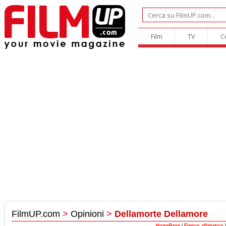
Film
TV
C
FilmUP.com
>
Opinioni
>
Dellamorte Dellamore
HomePage
|
Elenco alfabetico