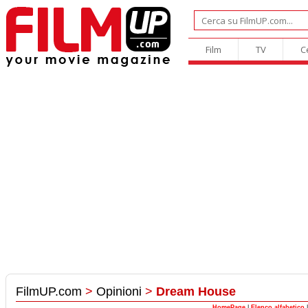
Film
TV
C
FilmUP.com
>
Opinioni
>
Dream House
HomePage
|
Elenco alfabetico