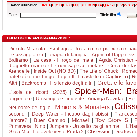
Elenco alfabetico:
0-9
|
A
|
B
|
C
|
D
|
E
|
F
|
G
|
H
|
I
|
J
|
K
|
L
|
M
|
N
|
O
|
P
|
Q
|
R
|
S
|
T
|
U
|
V
|
W
|
X
|
Y
|
Z
Cerca:
Titolo film
I FILM OGGI IN PROGRAMMAZIONE:
Piccolo Miracolo
|
Santiago - Un cammino per ricominciar
Le assaggiatrici
|
Terapia di famiglia
|
Agent of Happiness - 
Balliamo
|
La casa - Il rogo del male
|
Agata Christian -
draghetto marino che non sapeva nuotare
|
Cena di cla
Arendelle
|
Inside Out (NO 3D)
|
The Life of Chuck
|
Romeo 
fratello è un vichingo
|
Lupin III: Il castello di Cagliostro
|
Re
Greta e le favo
Altri
|
Backrooms
|
Il silenzio degli altri
|
Spider-Man: B
L'isola dei ricordi (2025)
|
prigioniero
|
Un semplice incidente
|
Amarga Navidad
|
Pec
Odiss
Minions & Monsters
Nel nome del figlio
|
|
secondi
|
Deep Water - Incubo dagli abissi
|
Francesc
Toy Story 5
l'amore?
|
Buen Camino
|
Michael
|
|
P
Primavera
|
Nino
|
Jumpers - Un salto tra gli animali
|
L'Ha
Gioia Mia
|
Il diavolo veste Prada 2
|
Obsession
|
Disclosur