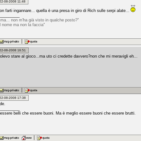
: 22-08-2008 11:48
n farti ingannare... quella è una presa in giro di Rich sulle serpi alate...
_________
 ma... non m'ha già visto in qualche posto?"
il nome ma non la faccia"
: 22-08-2008 16:51
volevo stare al gioco...ma uto ci credette davvero?non che mi meravigli eh...
: 22-08-2008 17:38
de.
_________
 essere belli che essere buoni. Ma è meglio essere buoni che essere brutti.