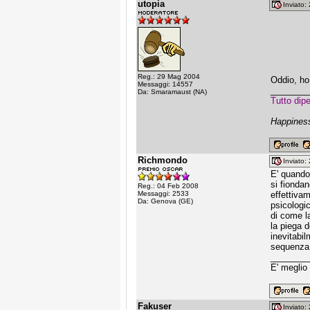
utopia
Inviato
Reg.: 29 Mag 2004
Oddio, ho
Messaggi: 14557
________
Da: Smaramaust (NA)
Tutto dip
Happiness
Richmondo
Inviato
E' quando 
si fiondan
Reg.: 04 Feb 2008
Messaggi: 2533
effettivam
Da: Genova (GE)
psicologic
di come l
la piega d
inevitabil
sequenza 
________
E' meglio
Fakuser
Inviato