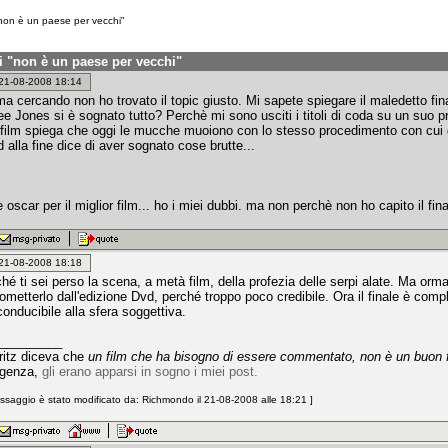
 "non è un paese per vecchi"
 di "non è un paese per vecchi"
: 21-08-2008 18:14
a cercando non ho trovato il topic giusto. Mi sapete spiegare il maledetto fi
 Jones si è sognato tutto? Perchè mi sono usciti i titoli di coda su un suo p
l film spiega che oggi le mucche muoiono con lo stesso procedimento con cui gu
d alla fine dice di aver sognato cose brutte...
scar per il miglior film... ho i miei dubbi. ma non perchè non ho capito il fina
: 21-08-2008 18:18
hé ti sei perso la scena, a metà film, della profezia delle serpi alate. Ma or
 ometterlo dall'edizione Dvd, perché troppo poco credibile. Ora il finale è co
conducibile alla sfera soggettiva.
_________
ritz diceva che
un film che ha bisogno di essere commentato, non è un buon 
ggenza,
gli erano apparsi in sogno i miei post.
saggio è stato modificato da: Richmondo il 21-08-2008 alle 18:21 ]