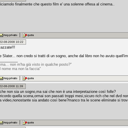
diciamolo finalmente che questo film e' una solenne offesa al cinema..
: 22-08-2008 10:22
cazzate!!!
later... non credo si tratti di un sogno, anche dal libro non ho avuto quell'im
_________
 ma... non m'ha già visto in qualche posto?"
il nome ma non la faccia"
: 22-08-2008 11:39
 che non sia un sogno,ma sai che non è una interpretazione così folle?
ricordo quella scena,ormai son passati troppi mesi,sicuro rich che nel dvd non
ita video,nonostante sia andato così bene?manco tra le scene eliminate si tr