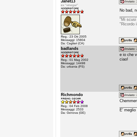
Janet13
Inviato
ex "vinegar"
No bad, no
________
"Mi scusi
"Ricordo 
Reg.: 23 Ott 2005
Messaggi: 15804
Da: Cagliari (CA)
badlands
Inviato
e io che 
ciao!
Reg.: 01 Mag 2002
Messaggi: 14498
Da: urbania (PS)
Richmondo
Inviato
Chemmer
________
Reg.: 04 Feb 2008
Messaggi: 2533
E' meglio
Da: Genova (GE)