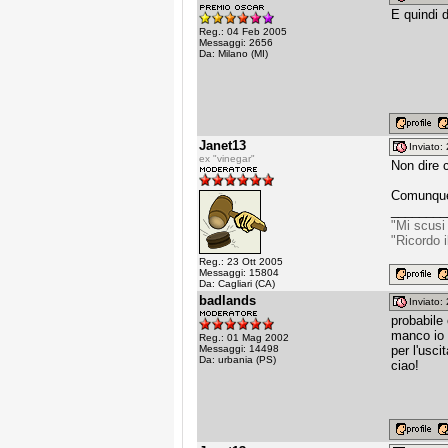
E quindi 
Reg.: 04 Feb 2005
Messaggi: 2656
Da: Milano (MI)
Janet13
Inviato
ex "vinegar"
Non dire 
Comunque S
________
"Mi scusi
"Ricordo 
Reg.: 23 Ott 2005
Messaggi: 15804
Da: Cagliari (CA)
badlands
Inviato
probabile
manco io 
Reg.: 01 Mag 2002
Messaggi: 14498
per l'usc
Da: urbania (PS)
ciao!