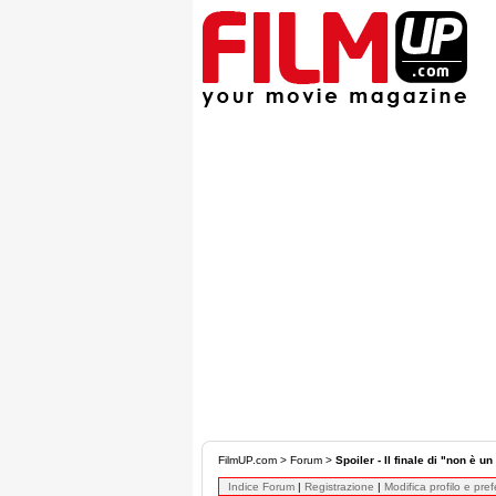
FilmUP.com
>
Forum
>
Spoiler - Il finale di "non è 
Indice Forum
|
Registrazione
|
Modifica profilo e pre