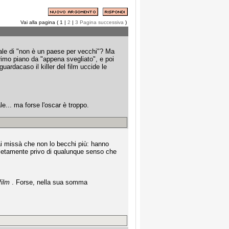
Vai alla pagina ( 1 |
2
|
3
Pagina successiva
)
nale di "non è un paese per vecchi"? Ma
rimo piano da "appena svegliato", e poi
ardacaso il killer del film uccide le
le... ma forse l'oscar è troppo.
mai missà che non lo becchi più: hanno
mpletamente privo di qualunque senso che
film
. Forse, nella sua somma