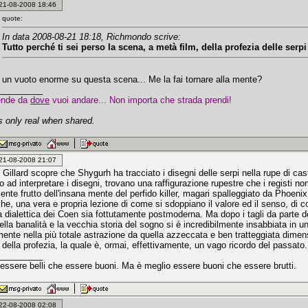
: 21-08-2008 18:46
quote:
In data 2008-08-21 18:18, Richmondo scrive:
Tutto perché ti sei perso la scena, a metà film, della profezia delle serpi 
 un vuoto enorme su questa scena... Me la fai tornare alla mente?
_________
ende da
dove
vuoi andare... Non importa che strada prendi!
 only real when shared.
: 21-08-2008 21:07
Gillard scopre che Shygurh ha tracciato i disegni delle serpi nella rupe di cast
o ad interpretare i disegni, trovano una raffigurazione rupestre che i registi non
ente frutto dell'insana mente del perfido killer, magari spalleggiato da Phoenix.
he, una vera e propria lezione di come si sdoppiano il valore ed il senso, di com
a dialettica dei Coen sia fottutamente postmoderna. Ma dopo i tagli da parte d
ella banalità e la vecchia storia del sogno si è incredibilmente insabbiata in 
mente nella più totale astrazione da quella azzeccata e ben tratteggiata dimen
della profezia, la quale è, ormai, effettivamente, un vago ricordo del passato.
_________
 essere belli che essere buoni. Ma è meglio essere buoni che essere brutti.
: 22-08-2008 02:08