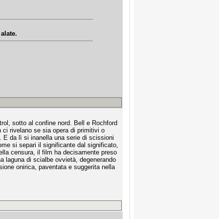
alate.
rol, sotto al confine nord. Bell e Rochford
 ci rivelano se sia opera di primitivi o
 E da lì si inanella una serie di scissioni
e si separi il significante dal significato,
ella censura, il film ha decisamente preso
una laguna di scialbe ovvietà, degenerando
sione onirica, paventata e suggerita nella