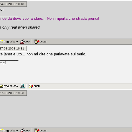
: 24-08-2008 10:18
evi
_________
ende da
dove
vuoi andare... Non importa che strada prendi!
 only real when shared.
: 27-08-2008 16:31
 janet e uto... non mi dite che parlavate sul serio...
_________
 me!
: 27-08-2008 19:28