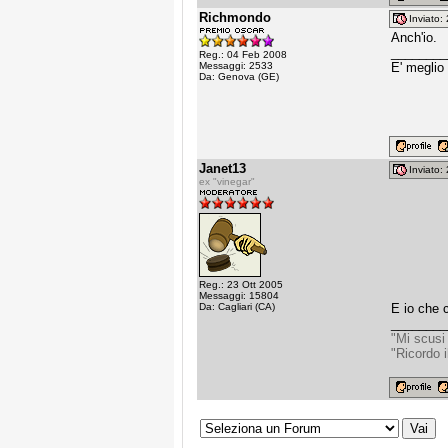
Richmondo
Inviato
Anch'io.
________
Reg.: 04 Feb 2008
Messaggi: 2533
E' meglio
Da: Genova (GE)
Janet13
Inviato
ex "vinegar"
Reg.: 23 Ott 2005
Messaggi: 15804
Da: Cagliari (CA)
E io che c
________
"Mi scusi
"Ricordo 