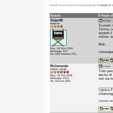
FilmUP Forum Index
>
Cinema
>
Spoiler
>
Il finale di
Autore
Il finale
Slater80
Inviato
Scusate m
Tommy Lee
durante i
vittime, e
Mah...
Reg.: 09 Gen 2004
Messaggi: 323
comunque o
Da: Alba Adriatica (TE)
Richmondo
Inviato
Tutto perc
deciso di
Reg.: 04 Feb 2008
Messaggi: 2533
non sia ri
Da: Genova (GE)
________
L'amico F
chiarove
[ Questo mes