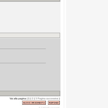
Vai alla pagina ( 1 |
2
|
3
Pagina successiva
)
0.120245 seconds.