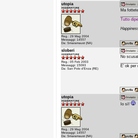
utopia
Inviato
Ma fottet
________
Tutto dip
Happiness
Reg.: 29 Mag 2004
Messaggi: 14557
Da: Smaramaust (NA)
sloberi
Inviato
No scusate
________
Reg.: 05 Feb 2003
Messaggi: 15093
E' ok per
Da: San Polo d'Enza (RE)
utopia
Inviato
Io sì!
Reg.: 29 Mag 2004
Messaggi: 14557
Da: Smaramaust (NA)