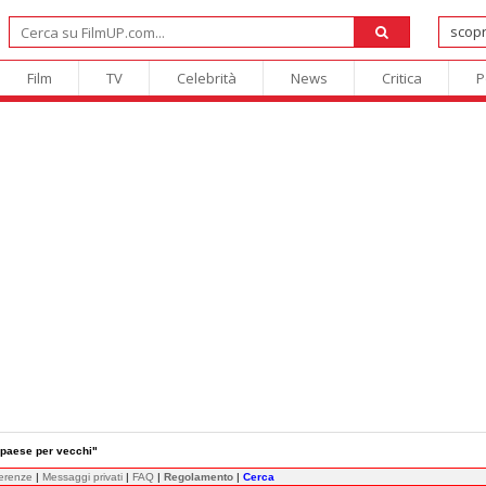
Film
TV
Celebrità
News
Critica
P
un paese per vecchi"
ferenze
|
Messaggi privati
|
FAQ
|
Regolamento
|
Cerca