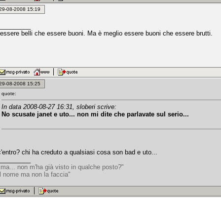
: 29-08-2008 15:19
_________
 essere belli che essere buoni. Ma è meglio essere buoni che essere brutti.
: 29-08-2008 15:25
quote:
In data 2008-08-27 16:31, sloberi scrive:
No scusate janet e uto... non mi dite che parlavate sul serio...
'entro? chi ha creduto a qualsiasi cosa son bad e uto...
_________
 ma... non m'ha già visto in qualche posto?"
il nome ma non la faccia"