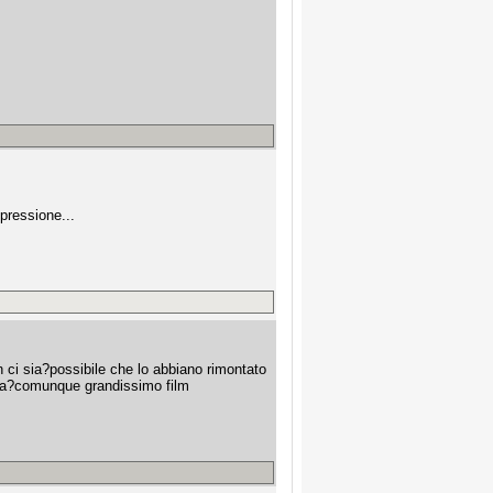
pressione...
 ci sia?possibile che lo abbiano rimontato
ova?comunque grandissimo film