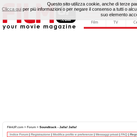
Questo sito utilizza cookie, anche di terze parti
Clicca qui
per più informazioni o per negare il consenso a tutti o a
suo elemento accon
Film
TV
C
FilmUP.com
>
Forum
>
Soundtrack - Jalla! Jalla!
Indice Forum
|
Registrazione
|
Modifica profilo e preferenze
|
Messaggi privati
|
FAQ
|
Reg