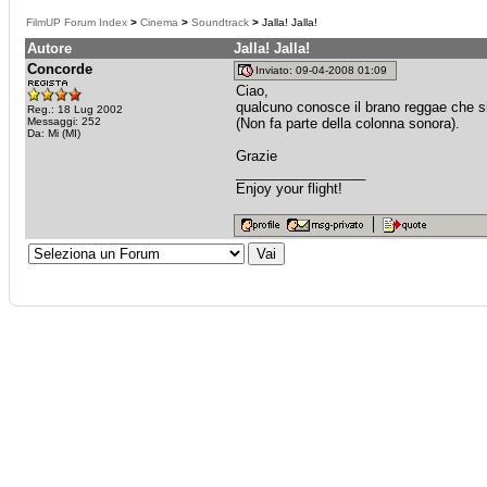
FilmUP Forum Index
>
Cinema
>
Soundtrack
>
Jalla! Jalla!
Autore
Jalla! Jalla!
Concorde
Inviato: 09-04-2008 01:09
Ciao,
qualcuno conosce il brano reggae che si se
Reg.: 18 Lug 2002
Messaggi: 252
(Non fa parte della colonna sonora).
Da: Mi (MI)
Grazie
_________________
Enjoy your flight!