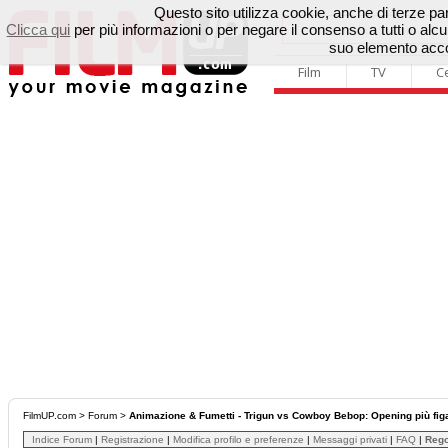
Questo sito utilizza cookie, anche di terze parti
Clicca qui
per più informazioni o per negare il consenso a tutti o a
suo elemento accon
Film
TV
C
FilmUP.com
>
Forum
>
Animazione & Fumetti - Trigun vs Cowboy Bebop: Opening più fig
Indice Forum
|
Registrazione
|
Modifica profilo e preferenze
|
Messaggi privati
|
FAQ
|
Reg