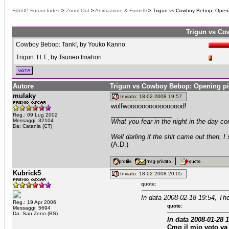
FilmUP Forum Index
>
Zoom Out
>
Animazione & Fumetti
>
Trigun vs Cowboy Bebop: Openin
Trigun vs Co
Cowboy Bebop: Tank!, by Youko Kanno
Trigun: H.T., by Tsuneo Imahori
Autore
Trigun vs Cowboy Bebop: Opening pi
mulaky
Inviato: 18-02-2008 19:57
wolfwoooooooooooooood!
_________________
Reg.: 09 Lug 2002
Messaggi: 32104
What you fear in the night in the day c
Da: Catania (CT)
Well darling if the shit came out then, I
(A.D.)
Kubrick5
Inviato: 18-02-2008 20:05
quote:
In data 2008-02-18 19:54, Th
Reg.: 19 Apr 2006
quote:
Messaggi: 5694
Da: San Zeno (BS)
In data 2008-01-28 1
Cmq il mio voto va