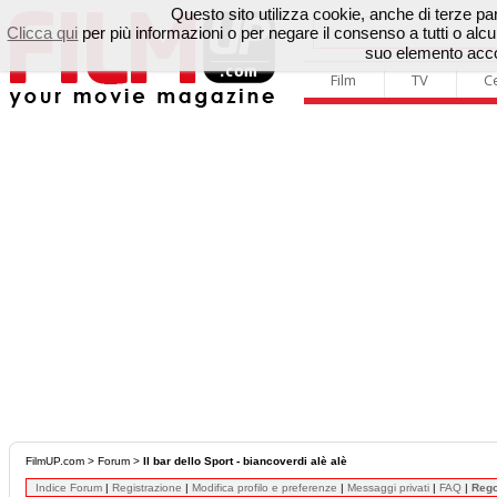
Questo sito utilizza cookie, anche di terze parti
Clicca qui
per più informazioni o per negare il consenso a tutti o a
suo elemento accon
Film
TV
C
FilmUP.com
>
Forum
>
Il bar dello Sport - biancoverdi alè alè
Indice Forum
|
Registrazione
|
Modifica profilo e preferenze
|
Messaggi privati
|
FAQ
|
Reg