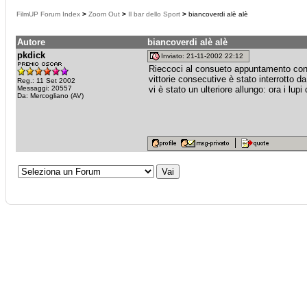
FilmUP Forum Index
>
Zoom Out
>
Il bar dello Sport
>
biancoverdi alè alè
Autore
biancoverdi alè alè
pkdick
Inviato: 21-11-2002 22:12
Rieccoci al consueto appuntamento con i 
vittorie consecutive è stato interrotto d
Reg.: 11 Set 2002
Messaggi: 20557
vi è stato un ulteriore allungo: ora i l
Da: Mercogliano (AV)