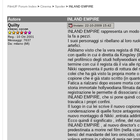
FilmUP Forum Index
>
Cinema
>
Spoiler
>
INLAND EMPIRE
Autore
INLAND EMPIRE
Quilty
Inviato: 22-10-2009 15:42
INLAND EMPIRE rappresenta un modo rivo
la fa a pezzi.
Reg.: 10 Ott 2001
Messaggi: 7637
I suoi personaggi si ribellano al loro ru
Da: milano (MI)
artefici.
Abbiamo visto che la vera regista di 
con quello in cui è diretta da Kingsley 
nel profilmico degli studi hollywoodian
termine con cui il regista dà il via alle ri
Nikki rappresenta il punto di rottura de
colei che ha già visto la propria morte
copione che è già stato scritto (in quan
Fatica a rialzarsi dopo essere morta co
storia immortale hollywodiana filmata da 
registrazione le permette di dissociarsi
INLAND EMPIRE, che si pone quindi come 
travalica i propri confini.
Il luogo in cui lei scrive il nuovo copion
condensazione di quelle forze antagonist
nuovo montaggio di Nikki ,entrata addirit
Ecco quindi il significato , infine, del 
INLAND EMPIRE , al nuovo director's cu
predestinata a morire nel film (nella sta
bensì del mandante del loro omicidio, co
voleva entrare in cabina di regia per imp