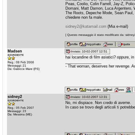
Peas, Coolio, Colin Farrell, Jay-Z, Pol
Domani, Matt Damon, Luca Argentero, W
The Roots, Depeche Mode, Sean Paul, Tatu,
chiedere non fa male.
sidney2@katamail.com
(Mia e-mail)
[ Questo messaggio è stato modificato da: sidney2
Madsen
Inviato: 10-02-2007 12:51
hai locandine di film asiatici? oppure, in
_________________
Reg.: 08 Feb 2006
Messaggi: 21
- That woman, deserves her revenge. An
Da: Gabicce Mare (PS)
sidney2
Inviato: 10-02-2007 13:31
No, mi dispiace. Non credo di averne.
In caso se trovo degli articoli ti potrebb
Reg.: 05 Feb 2007
Messaggi: 23
Da: Messina (ME)