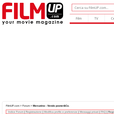
Film
TV
C
FilmUP.com
>
Forum
>
Mercatino - Vendo poster&Co.
Indice Forum
|
Registrazione
|
Modifica profilo e preferenze
|
Messaggi privati
|
FAQ
|
Reg