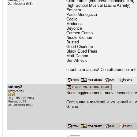
Messaggi: 23
Colin Farrell (comprese locandine film)
Da: Messina (ME)
High School Musical (Zac & Ashely)
Eminem
Paolo Meneguzzi
Coolio
Madonna
Beyoncè
Carmen Consoli
Nicole Kidman
Busted
Good Charlotte
Black Eued Peas
Matt Damon
Ben Affleck
e tanti altri ancora! Contattatemi per inf
sidney2
Inviato: 26-04-2007 10:49
Nuovi aggiornamenti, nuove locandine e
Reg.: 05 Feb 2007
Messaggi: 23
Continuate a madarmi le vs. e-mail e i v
Da: Messina (ME)
Grazie.