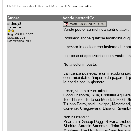
FilmUP Forum Index
>
Cinema
>
Mercatino
>
Vendo poster&Co.
Autore
Vendo poster&Co.
sidney2
Inviato: 05-02-2007 18:30
Vendo poster su molti cantanti e attori.
Reg.: 05 Feb 2007
Messaggi: 23
Possiedo anche qualche locandina di qu
Da: Messina (ME)
Il prezzo lo decideremo insieme al mom
Le spese di spedizioni sono a vostro car
No ai soldi in busta.
La ricarica postepay è un metodo di pag
con i miei dati e l'importo da pagare. I
la spedizione in giornata
Forza, vi cito alcuni artisti:
Good Charlotte, Blue, Christina Aguilera
Tom Hanks, Tutto sui Mondiali 2006, Jh
Tiziano Ferro, Avril Lavigne, Motorhea
Corrente, Cheguevara, Elisa di Rivombros
Non bastano??
Pear Jam, Snoop Dogg, Nirvana, Subson
Shakira, Antonio Banderas, John Travol
Montano, The Oc, Tommy Vee, Ascanio 