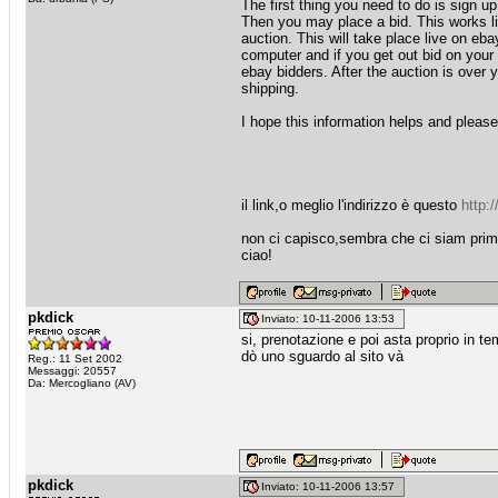
The first thing you need to do is sign up
Then you may place a bid. This works li
auction. This will take place live on eb
computer and if you get out bid on your 
ebay bidders. After the auction is over 
shipping.
I hope this information helps and please
il link,o meglio l'indirizzo è questo
http:
non ci capisco,sembra che ci siam prima 
ciao!
pkdick
Inviato: 10-11-2006 13:53
si, prenotazione e poi asta proprio in t
dò uno sguardo al sito và
Reg.: 11 Set 2002
Messaggi: 20557
Da: Mercogliano (AV)
pkdick
Inviato: 10-11-2006 13:57