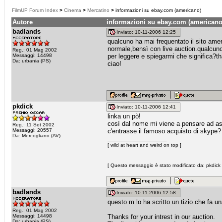
FilmUP Forum Index
>
Cinema
>
Mercatino
>
informazioni su ebay.com (americano)
Autore
informazioni su ebay.com (americano
badlands
Inviato: 10-11-2006 12:25
qualcuno ha mai frequentato il sito am
normale,bensì con live auction.qualcun
Reg.: 01 Mag 2002
Messaggi: 14498
per leggere e spiegarmi che significa?tha
Da: urbania (PS)
ciao!
pkdick
Inviato: 10-11-2006 12:41
linka un pò!
così dal nome mi viene a pensare ad as
Reg.: 11 Set 2002
Messaggi: 20557
c'entrasse il famoso acquisto di skype?
Da: Mercogliano (AV)
_________________
[ wild at heart and weird on top ]
[ Questo messaggio è stato modificato da: pkdick i
badlands
Inviato: 10-11-2006 12:58
questo m lo ha scritto un tizio che fa u
Reg.: 01 Mag 2002
Messaggi: 14498
Thanks for your intrest in our auction.
Da: urbania (PS)