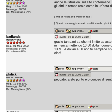
anche le istruzioni sul sito confermano. r
gli altri in tempo reale come in un'asta
Reg.: 11 Set 2002
Messaggi: 20557
Da: Mercogliano (AV)
_________________
[ wild at heart and weird on top ]
[ Questo messaggio è stato modificato da: pkdick i
badlands
Inviato: 10-11-2006 21:10
grazie tante.mi sa che mi limito ad ast
in merica,mettendo 13,50 dollari come of
Reg.: 01 Mag 2002
Messaggi: 14498
13 MILA dollari e 50.non fu semplice spi
Da: urbania (PS)
ciao!
pkdick
Inviato: 10-11-2006 21:55
peccato, a sto punto ero curioso di senti
Reg.: 11 Set 2002
Messaggi: 20557
Da: Mercogliano (AV)