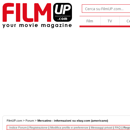
Film
TV
C
FilmUP.com
>
Forum
>
Mercatino - informazioni su ebay.com (americano)
Indice Forum
|
Registrazione
|
Modifica profilo e preferenze
|
Messaggi privati
|
FAQ
|
Reg