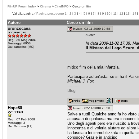
FilmUP Forum Index
>
Cinema
>
CineINFO
>
Cerco un film
Vai alla pagina (
Pagina precedente
1
|
2
|
3
|
4
|
5
|
6
|
7
|
8
|
9
|
10
|
11
|
12
|
13
|
14
|
Autore
Cerco un film
oronzocana
Inviato: 02-11-2009 19:58
quote:
Reg.: 30 Mag 2004
In data 2009-11-02 17:38, Mar
Messaggi: 6056
Da: camerino (MC)
Il Mistero del Lago Scuro, d
mitico film della mia infanzia.
_________________
Partecipare ad un'asta, se si ha il Par
Michael J. Fox
---------
Blog
Hope80
Inviato: 02-11-2009 23:38
Salve a tutti! Qualche anno fa ho visto 
accusata di qualcosa ma era innocencte e
Reg.: 07 Feb 2008
Messaggi: 3
Uno degli agenti però era riuscito a trova
Da: Minturno (LT)
innocenza e di volerla aiutare ed allora le
ha lasciato lei immobilizzata in quella 
conosce? Grazie in anticipo