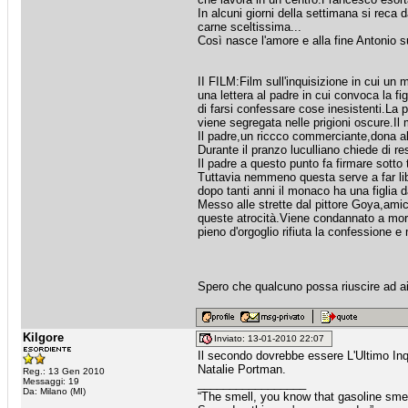
In alcuni giorni della settimana si reca 
carne sceltissima...
Così nasce l'amore e alla fine Antonio 
II FILM:Film sull'inquisizione in cui u
una lettera al padre in cui convoca la fig
di farsi confessare cose inesistenti.La
viene segregata nelle prigioni oscure.I
Il padre,un riccco commerciante,dona 
Durante il pranzo luculliano chiede di res
Il padre a questo punto fa firmare sott
Tuttavia nemmeno questa serve a far libe
dopo tanti anni il monaco ha una figlia d
Messo alle strette dal pittore Goya,amic
queste atrocità.Viene condannato a mort
pieno d'orgoglio rifiuta la confessione e
Spero che qualcuno possa riuscire ad ai
Kilgore
Inviato: 13-01-2010 22:07
Il secondo dovrebbe essere L'Ultimo Inq
Natalie Portman.
Reg.: 13 Gen 2010
Messaggi: 19
_________________
Da: Milano (MI)
“The smell, you know that gasoline smell