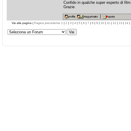
Confido in qualche super esperto di film
Grazie.
Vai alla pagina (
Pagina precedente
1
|
2
|
3
|
4
|
5
|
6
|
7
|
8
|
9
|
10
|
11
|
12
|
13
|
14
|