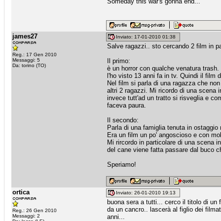
Someday this war's gonna end...”
james27
Inviato: 17-01-2010 01:38
Salve ragazzi.. sto cercando 2 film in p
Reg.: 17 Gen 2010
Messaggi: 5
Il primo:
Da: torino (TO)
è un horror con qualche venatura trash.
l'ho visto 13 anni fa in tv. Quindi il fil
Nel film si parla di una ragazza che no
altri 2 ragazzi. Mi ricordo di una scena
invece tutt'ad un tratto si risveglia e c
faceva paura.
Il secondo:
Parla di una famiglia tenuta in ostaggio
Era un film un po' angoscioso e con mo
Mi rircordo in particolare di una scena i
del cane viene fatta passare dal buco ch
Speriamo!
ortica
Inviato: 26-01-2010 19:13
buona sera a tutti... cerco il titolo di un
da un cancro.. lascerà al figlio dei filma
Reg.: 26 Gen 2010
Messaggi: 2
anni...