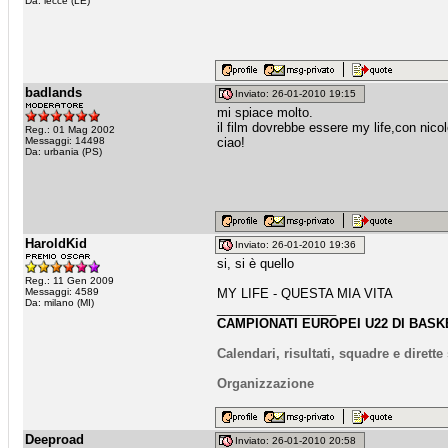
Da: lecce (LE)
badlands
Inviato: 26-01-2010 19:15
mi spiace molto.
il film dovrebbe essere my life,con nic
Reg.: 01 Mag 2002
Messaggi: 14498
ciao!
Da: urbania (PS)
HaroldKid
Inviato: 26-01-2010 19:36
si, si è quello
Reg.: 11 Gen 2009
Messaggi: 4589
MY LIFE - QUESTA MIA VITA
Da: milano (MI)
_________________
CAMPIONATI EUROPEI U22 DI BASKE
Calendari, risultati, squadre e dirett
Organizzazione
Deeproad
Inviato: 26-01-2010 20:58