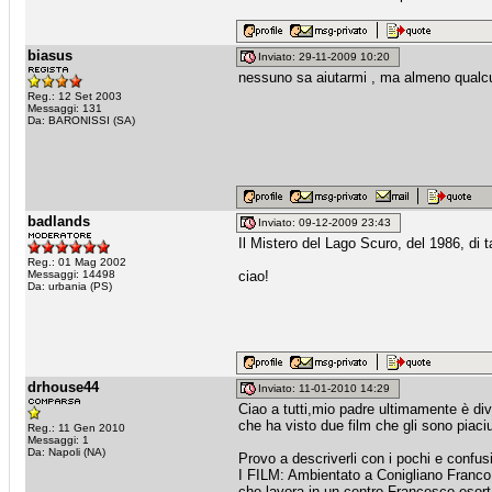
biasus
Inviato: 29-11-2009 10:20
nessuno sa aiutarmi , ma almeno qualcun
Reg.: 12 Set 2003
Messaggi: 131
Da: BARONISSI (SA)
badlands
Inviato: 09-12-2009 23:43
Il Mistero del Lago Scuro, del 1986, di 
Reg.: 01 Mag 2002
Messaggi: 14498
ciao!
Da: urbania (PS)
drhouse44
Inviato: 11-01-2010 14:29
Ciao a tutti,mio padre ultimamente è div
che ha visto due film che gli sono piaciu
Reg.: 11 Gen 2010
Messaggi: 1
Da: Napoli (NA)
Provo a descriverli con i pochi e confus
I FILM: Ambientato a Conigliano Franco
che lavora in un centro.Francesco esortat