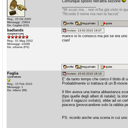
Comunque sposto nell'altra sezione
_________________
"Mi scusi ma... non m'ha già visto in q
"Ricordo il nome ma non la faccia"
Reg.: 23 Ott 2005
Messaggi: 15804
Da: Cagliari (CA)
badlands
Inviato: 13-02-2010 19:07
manco io lo conosco.ma poi se era uno s
ciao!
Reg.: 01 Mag 2002
Messaggi: 14498
Da: urbania (PS)
Foglia
Inviato: 15-02-2010 18:16
E' da tanto tempo che cerco il titolo di 
Probabilmente si trattava di un B-movie 
Reg.: 15 Feb 2010
Messaggi: 1
Da: milano (MI)
Il film aveva una trama abbastanza sconc
(tipo quelle degli alberi di natale); la 
(cioè il ragazzo svitato), ebbe ad un cer
piaceva (provocandone solo la rabbia pe
PS: ricordo anche una scena in cui uno 