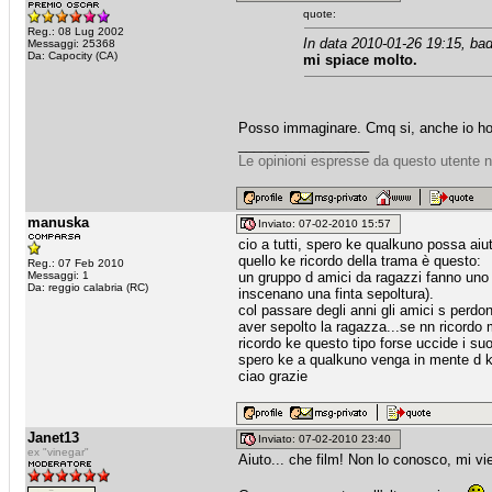
quote:
Reg.: 08 Lug 2002
In data 2010-01-26 19:15, bad
Messaggi: 25368
Da: Capocity (CA)
mi spiace molto.
Posso immaginare. Cmq si, anche io ho
_________________
Le opinioni espresse da questo utente n
manuska
Inviato: 07-02-2010 15:57
cio a tutti, spero ke qualkuno possa aiutar
quello ke ricordo della trama è questo:
Reg.: 07 Feb 2010
Messaggi: 1
un gruppo d amici da ragazzi fanno uno 
Da: reggio calabria (RC)
inscenano una finta sepoltura).
col passare degli anni gli amici s perdo
aver sepolto la ragazza...se nn ricordo
ricordo ke questo tipo forse uccide i suo
spero ke a qualkuno venga in mente d ke
ciao grazie
Janet13
Inviato: 07-02-2010 23:40
ex "vinegar"
Aiuto... che film! Non lo conosco, mi vie