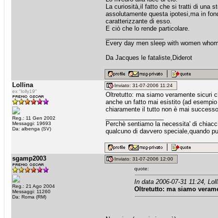
La curiosità,il fatto che si tratti di un
assolutamente questa ipotesi,ma in fondo
caratterizzante di esso.
E ciò che lo rende particolare.
_________________
Every day men sleep with women whom t
Da Jacques le fataliste,Diderot
Lollina
Inviato: 31-07-2006 11:24
ex "lolly19"
Oltretutto: ma siamo veramente sicuri ch
anche un fatto mai esistito (ad esempio 
chiaramente il tutto non è mai successo
_________________
Reg.: 11 Gen 2002
Perchè sentiamo la necessita' di chiacche
Messaggi: 19693
Da: albenga (SV)
qualcuno di davvero speciale,quando puo
sgamp2003
Inviato: 31-07-2006 12:00
quote:
In data 2006-07-31 11:24, Loll
Reg.: 21 Ago 2004
Oltretutto: ma siamo veramen
Messaggi: 11260
Da: Roma (RM)