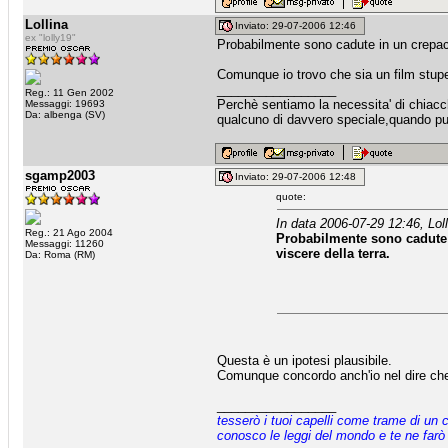
Lollina
Inviato: 29-07-2006 12:46
ex "lolly19"
Probabilmente sono cadute in un crepacci
Comunque io trovo che sia un film stup
_________________
Reg.: 11 Gen 2002
Perchè sentiamo la necessita' di chiacche
Messaggi: 19693
Da: albenga (SV)
qualcuno di davvero speciale,quando puo
sgamp2003
Inviato: 29-07-2006 12:48
quote:
In data 2006-07-29 12:46, Loll
Reg.: 21 Ago 2004
Probabilmente sono cadute i
Messaggi: 11260
viscere della terra.
Da: Roma (RM)
Questa è un ipotesi plausibile.
Comunque concordo anch'io nel dire che è
_________________
tesserò i tuoi capelli come trame di un 
conosco le leggi del mondo e te ne farò