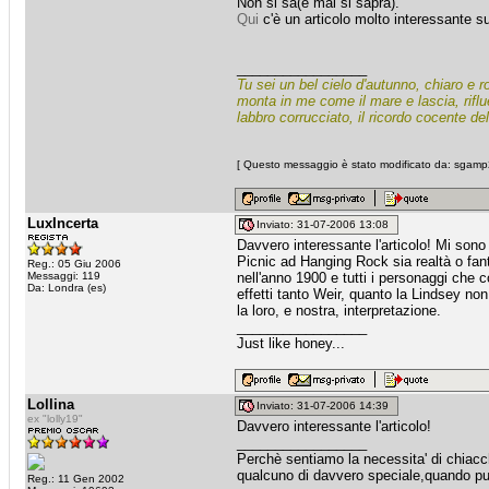
Non si sa(e mai si saprà).
Qui
c'è un articolo molto interessante su
_________________
Tu sei un bel cielo d'autunno, chiaro e r
monta in me come il mare e lascia, rifl
labbro corrucciato, il ricordo cocente d
[ Questo messaggio è stato modificato da: sgamp2
LuxIncerta
Inviato: 31-07-2006 13:08
Davvero interessante l'articolo! Mi sono r
Picnic ad Hanging Rock sia realtà o fant
Reg.: 05 Giu 2006
Messaggi: 119
nell'anno 1900 e tutti i personaggi che
Da: Londra (es)
effetti tanto Weir, quanto la Lindsey non
la loro, e nostra, interpretazione.
_________________
Just like honey...
Lollina
Inviato: 31-07-2006 14:39
ex "lolly19"
Davvero interessante l'articolo!
_________________
Perchè sentiamo la necessita' di chiacche
qualcuno di davvero speciale,quando puo
Reg.: 11 Gen 2002