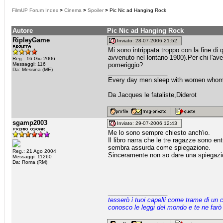
FilmUP Forum Index
>
Cinema
>
Spoiler
>
Pic Nic ad Hanging Rock
Autore
Pic Nic ad Hanging Rock
RipleyGame
Inviato: 28-07-2006 21:52
Mi sono intrippata troppo con la fine di 
avvenuto nel lontano 1900).Per chi l'a
Reg.: 16 Giu 2006
Messaggi: 116
pomeriggio?
Da: Messina (ME)
_________________
Every day men sleep with women whom t
Da Jacques le fataliste,Diderot
sgamp2003
Inviato: 29-07-2006 12:43
Me lo sono sempre chiesto anch'io.
Il libro narra che le tre ragazze sono en
sembra assurda come spiegazione.
Reg.: 21 Ago 2004
Sinceramente non so dare una spiegazion
Messaggi: 11260
Da: Roma (RM)
_________________
tesserò i tuoi capelli come trame di un 
conosco le leggi del mondo e te ne farò