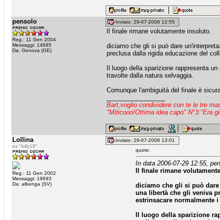
pensolo
Inviato: 29-07-2006 12:55
Il finale rimane volutamente insoluto.
Reg.: 11 Gen 2004
Messaggi: 14685
diciamo che gli si può dare un'interpreta
Da: Genova (GE)
preclusa dalla rigida educazione del co
Il luogo della sparizione rappresenta un
travolte dalla natura selvaggia.
Comunque l'ambiguità del finale è sicura
_________________
Bart,voglio condividere con te le tre m
"Miticooo!Ottima idea capo" N°3:"Era gi
Lollina
Inviato: 29-07-2006 13:01
ex "lolly19"
quote:
In data 2006-07-29 12:55, pen
Il finale rimane volutamente
Reg.: 11 Gen 2002
Messaggi: 19693
Da: albenga (SV)
diciamo che gli si può dare
una libertà che gli veniva p
estrinsacare normalmente i
Il luogo della sparizione ra