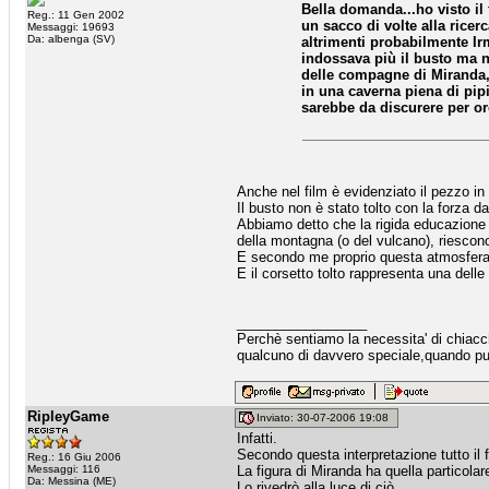
Bella domanda...ho visto il f
Reg.: 11 Gen 2002
un sacco di volte alla rice
Messaggi: 19693
Da: albenga (SV)
altrimenti probabilmente Ir
indossava più il busto ma no
delle compagne di Miranda, 
in una caverna piena di pip
sarebbe da discurere per or
Anche nel film è evidenziato il pezzo i
Il busto non è stato tolto con la forza 
Abbiamo detto che la rigida educazione 
della montagna (o del vulcano), riescon
E secondo me proprio questa atmosfera h
E il corsetto tolto rappresenta una delle 
_________________
Perchè sentiamo la necessita' di chiacche
qualcuno di davvero speciale,quando puo
RipleyGame
Inviato: 30-07-2006 19:08
Infatti.
Secondo questa interpretazione tutto il
Reg.: 16 Giu 2006
Messaggi: 116
La figura di Miranda ha quella particola
Da: Messina (ME)
Lo rivedrò alla luce di ciò.