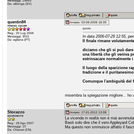
Messaggi: 19693
Da: albenga (SV)
quentin84
Inviato: 03-08-2006 18:35
quote:
Reg.: 20 Lug 2006
In data 2006-07-29 12:55, pen
Messaggi: 3011
Da: agliana (PT)
Il finale rimane volutamente
diciamo che gli si può dare
una libertà che gli veniva p
estrinsacare normalmente i
Il luogo della sparizione ra
tradizione e il puritanesim
Comunque l'ambiguità del fi
misembra la spiegazione migliore... ho u
Stocazzo
Inviato: 17-01-2012 13:08
La vicenda in realtà non è mai avvenuta
Basti solo dire che il vero Appleyard C
Reg.: 28 Ago 2007
Messaggi: 15
Ma questo non sminuisce affatto il fasci
Da: Chiavari (CN)