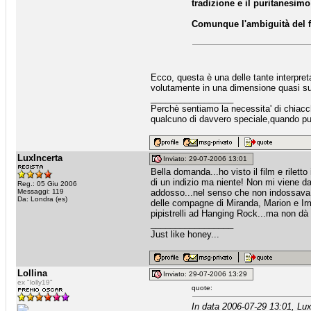
tradizione e il puritanesim
Comunque l'ambiguità del fi
Ecco, questa è una delle tante interpreta
volutamente in una dimensione quasi su
_________________
Perchè sentiamo la necessita' di chiacche
qualcuno di davvero speciale,quando puo
LuxIncerta
Inviato: 29-07-2006 13:01
Bella domanda...ho visto il film e riletto 
di un indizio ma niente! Non mi viene d
Reg.: 05 Giu 2006
Messaggi: 119
addosso...nel senso che non indossava p
Da: Londra (es)
delle compagne di Miranda, Marion e Irm
pipistrelli ad Hanging Rock...ma non dà 
_________________
Just like honey...
Lollina
Inviato: 29-07-2006 13:29
ex "lolly19"
quote:
In data 2006-07-29 13:01, Lux