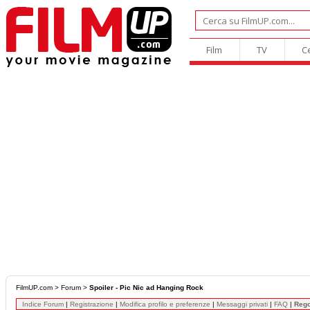
Film
TV
C
FilmUP.com
>
Forum
>
Spoiler - Pic Nic ad Hanging Rock
Indice Forum
|
Registrazione
|
Modifica profilo e preferenze
|
Messaggi privati
|
FAQ
|
Reg