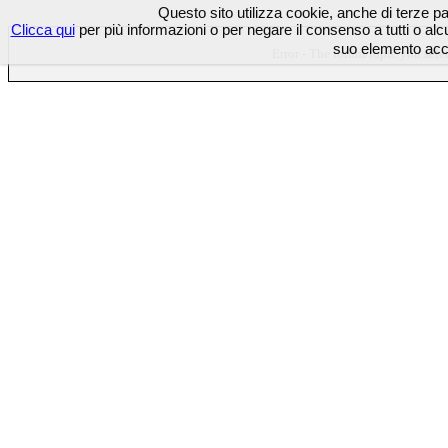
Questo sito utilizza cookie, anche di terze part
Clicca qui
per più informazioni o per negare il consenso a tutti o 
suo elemento acco
Error - The forum/topic you selec