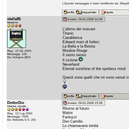
[ Questo messaggio è stato modificato da: Silvyy8
stella86
Inviato: 09-01-2006 14:38
L'ultimo dei moicani
Titanic
Casablanca
Edward mani di forbici
La Bella e la Bestia
Mouline Rouge
Reg.: 15 Dic 2005
Messaggi: 106
Il sesto senso
Da: bologna (BO)
Il ciclone
Neverland
Eternal sunshine of the spotless mind
Questi sono quelli che mi sono venuti i
DottorDio
Inviato: 09-01-2006 15:08
Ritorno al futuro
Matrix
Reg.: 12 Lug 2004
Messaggi: 7645
Fantozzi
Da: Abbadia S.S. (SI)
Don Camillo
Lo chiamavano trinità