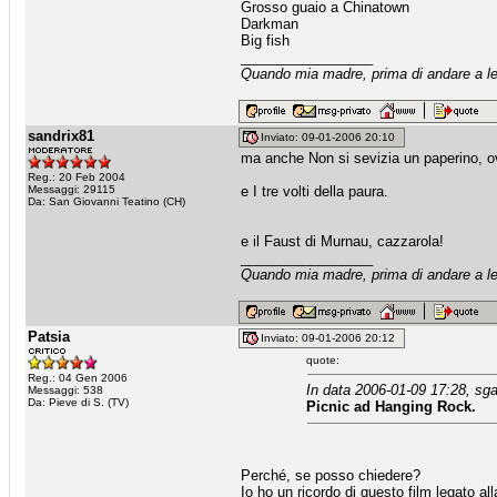
Grosso guaio a Chinatown
Darkman
Big fish
_________________
Quando mia madre, prima di andare a let
sandrix81
Inviato: 09-01-2006 20:10
ma anche Non si sevizia un paperino, o
Reg.: 20 Feb 2004
Messaggi: 29115
e I tre volti della paura.
Da: San Giovanni Teatino (CH)
e il Faust di Murnau, cazzarola!
_________________
Quando mia madre, prima di andare a let
Patsia
Inviato: 09-01-2006 20:12
quote:
Reg.: 04 Gen 2006
In data 2006-01-09 17:28, sg
Messaggi: 538
Da: Pieve di S. (TV)
Picnic ad Hanging Rock.
Perché, se posso chiedere?
Io ho un ricordo di questo film legato 