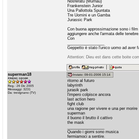
Nosferatu (Murnau)
Frankenstein Junior
Una Pallottola Spuntata
Tre Uomini e un Gamba
Jurassic Park
Con buona approssimazione sono i film a
aggiungere anche l'armata delle tenebre
Con
_________________
Geppetto è stato l'unico uomo ad aver fa
Attention: Dieu est dans cette boite com
superman18
Inviato: 09-01-2006 15:14
ritorno al futuro
labyrinth
Reg.: 26 Dic 2005
Messaggi: 3231
jurasik park
Da: trevignano (TV)
l'impero colpisce ancora
last action hero
fight club
una ragione per vivere e una per morire
superman
il buono il brutto il cattivo
the mask
_________________
Quando i giorni sono musica
fermiamoci a sentire.