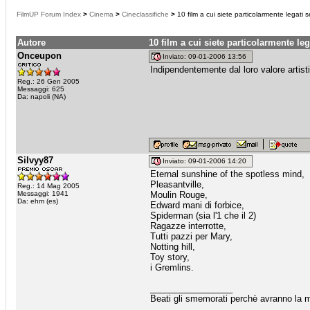
FilmUP Forum Index
>
Cinema
>
Cineclassifiche
>
10 film a cui siete particolarmente legati
Autore
10 film a cui siete particolarmente le
Onceupon
Inviato: 09-01-2006 13:56
Indipendentemente dal loro valore artist
Reg.: 26 Gen 2005
Messaggi: 625
Da: napoli (NA)
Silvyy87
Inviato: 09-01-2006 14:20
Eternal sunshine of the spotless mind,
Pleasantville,
Reg.: 14 Mag 2005
Messaggi: 1941
Moulin Rouge,
Da: ehm (es)
Edward mani di forbice,
Spiderman (sia l'1 che il 2)
Ragazze interrotte,
Tutti pazzi per Mary,
Notting hill,
Toy story,
i Gremlins.
_________________
Beati gli smemorati perchè avranno la me