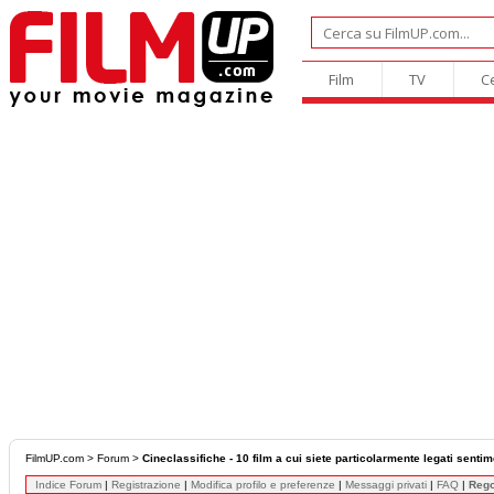
Film
TV
C
FilmUP.com
>
Forum
>
Cineclassifiche - 10 film a cui siete particolarmente legati senti
Indice Forum
|
Registrazione
|
Modifica profilo e preferenze
|
Messaggi privati
|
FAQ
|
Reg