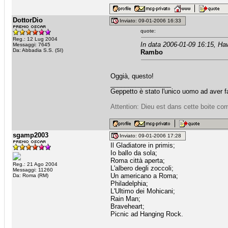
DottorDio
Inviato: 09-01-2006 16:33
quote:
Reg.: 12 Lug 2004
In data 2006-01-09 16:15, Ha
Messaggi: 7645
Da: Abbadia S.S. (SI)
Rambo
Oggià, questo!
_________________
Geppetto è stato l'unico uomo ad aver fa
Attention: Dieu est dans cette boite com
sgamp2003
Inviato: 09-01-2006 17:28
Il Gladiatore in primis;
Io ballo da sola;
Roma città aperta;
Reg.: 21 Ago 2004
L'albero degli zoccoli;
Messaggi: 11260
Un americano a Roma;
Da: Roma (RM)
Philadelphia;
L'Ultimo dei Mohicani;
Rain Man;
Braveheart;
Picnic ad Hanging Rock.