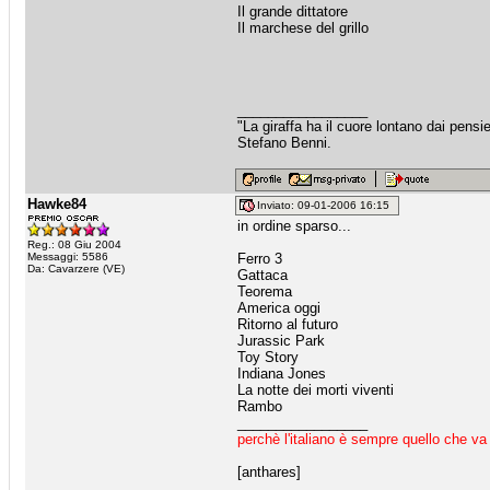
Il grande dittatore
Il marchese del grillo
_________________
"La giraffa ha il cuore lontano dai pensie
Stefano Benni.
Hawke84
Inviato: 09-01-2006 16:15
in ordine sparso...
Reg.: 08 Giu 2004
Messaggi: 5586
Ferro 3
Da: Cavarzere (VE)
Gattaca
Teorema
America oggi
Ritorno al futuro
Jurassic Park
Toy Story
Indiana Jones
La notte dei morti viventi
Rambo
_________________
perchè l'italiano è sempre quello che va
[anthares]