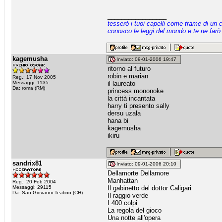
_________________
tesserò i tuoi capelli come trame di un 
conosco le leggi del mondo e te ne farò
kagemusha
Inviato: 09-01-2006 19:47
ritorno al futuro
robin e marian
Reg.: 17 Nov 2005
Messaggi: 1135
il laureato
Da: roma (RM)
princess mononoke
la città incantata
harry ti presento sally
dersu uzala
hana bi
kagemusha
ikiru
sandrix81
Inviato: 09-01-2006 20:10
Dellamorte Dellamore
Manhattan
Reg.: 20 Feb 2004
Messaggi: 29115
Il gabinetto del dottor Caligari
Da: San Giovanni Teatino (CH)
Il raggio verde
I 400 colpi
La regola del gioco
Una notte all'opera