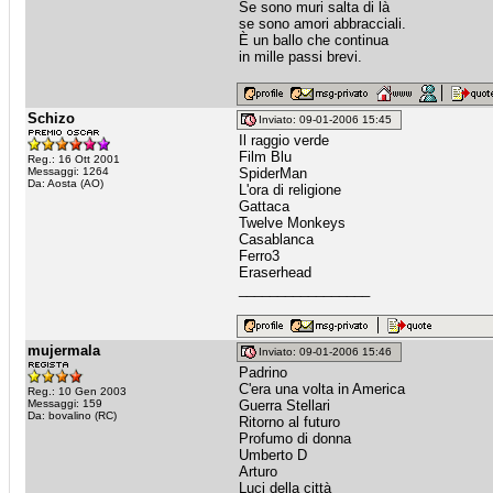
Se sono muri salta di là
se sono amori abbracciali.
È un ballo che continua
in mille passi brevi.
Schizo
Inviato: 09-01-2006 15:45
Il raggio verde
Film Blu
Reg.: 16 Ott 2001
Messaggi: 1264
SpiderMan
Da: Aosta (AO)
L'ora di religione
Gattaca
Twelve Monkeys
Casablanca
Ferro3
Eraserhead
_________________
mujermala
Inviato: 09-01-2006 15:46
Padrino
C'era una volta in America
Reg.: 10 Gen 2003
Messaggi: 159
Guerra Stellari
Da: bovalino (RC)
Ritorno al futuro
Profumo di donna
Umberto D
Arturo
Luci della città