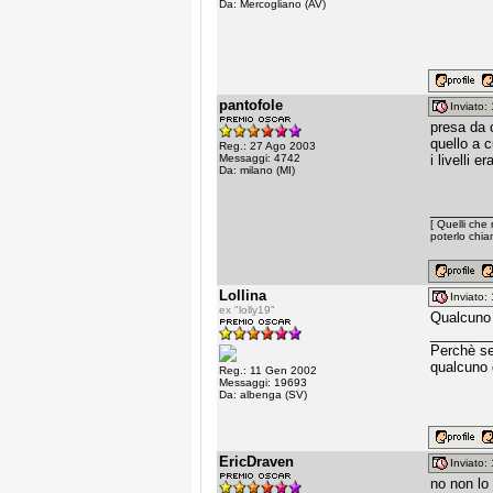
Da: Mercogliano (AV)
pantofole
Inviato
presa da c
quello a 
Reg.: 27 Ago 2003
Messaggi: 4742
i livelli 
Da: milano (MI)
________
[ Quelli che 
poterlo chiam
Lollina
Inviato
ex "lolly19"
Qualcuno 
________
Perchè sen
qualcuno 
Reg.: 11 Gen 2002
Messaggi: 19693
Da: albenga (SV)
EricDraven
Inviato
no non lo