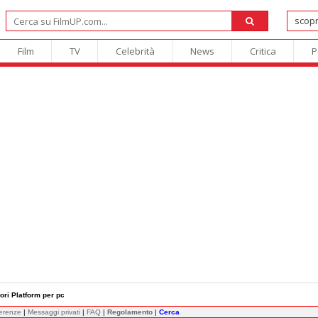
Film
TV
Celebrità
News
Critica
P
iori Platform per pc
ferenze
|
Messaggi privati
|
FAQ
|
Regolamento
|
Cerca