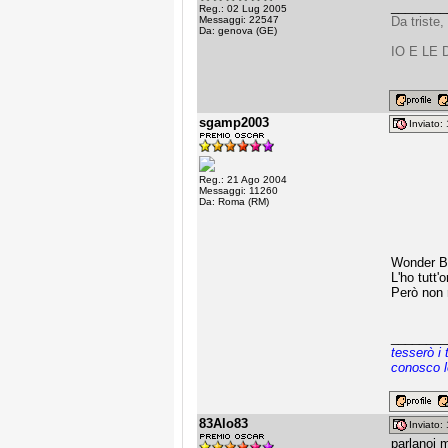
________
Reg.: 02 Lug 2005
Messaggi: 22547
Da triste,
Da: genova (GE)
IO E LE
sgamp2003
Inviato
Reg.: 21 Ago 2004
Messaggi: 11260
Da: Roma (RM)
Wonder Bo
L'ho tutt'
Però non r
________
tesserò i 
conosco l
83Alo83
Inviato
parlanoi 