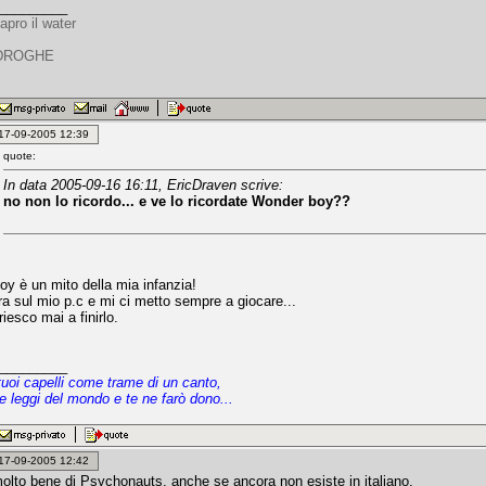
_________
 apro il water
 DROGHE
: 17-09-2005 12:39
quote:
In data 2005-09-16 16:11, EricDraven scrive:
no non lo ricordo... e ve lo ricordate Wonder boy??
y è un mito della mia infanzia!
ora sul mio p.c e mi ci metto sempre a giocare...
iesco mai a finirlo.
_________
tuoi capelli come trame di un canto,
e leggi del mondo e te ne farò dono...
: 17-09-2005 12:42
molto bene di Psychonauts, anche se ancora non esiste in italiano.