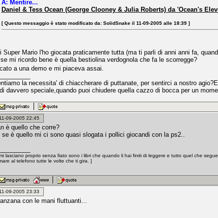
A: Mentire...
Daniel & Tess Ocean (George Clooney & Julia Roberts) da 'Ocean's Elev
[ Questo messaggio è stato modificato da: SolidSnake il 11-09-2005 alle 18:39 ]
i Super Mario l'ho giocata praticamente tutta (ma ti parli di anni anni fa, qua
se mi ricordo bene è quella bestiolina verdognola che fa le scorregge?
cato a una demo e mi piaceva assai.
_________
tiamo la necessita' di chiaccherare di puttanate, per sentirci a nostro agio?E'
di davvero speciale,quando puoi chiudere quella cazzo di bocca per un moment
: 11-09-2005 22:45
 è quello che corre?
se è quello mi ci sono quasi slogata i pollici giocandi con la ps2..
_________
mi lasciano proprio senza fiato sono i libri che quando li hai finiti di leggere e tutto quel che segu
are al telefono tutte le volte che ti gira. ]
: 11-09-2005 23:33
anzana con le mani fluttuanti...