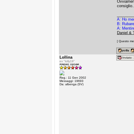
Ovviament
consiglio.
________
A: Ho men
B: Rubar
A: Mentire
Daniel & 
[ Questo mes
Lollina
Inviato
ex "lolly19"
Reg.: 11 Gen 2002
Messaggi: 19693
Da: albenga (SV)