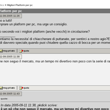
dico
>
Migliori Platform per pc
Platform per pc
: 11-09-2005 11:26
 a tutti!
mprare un platform per pc, ma urge un consiglio.
o secondo voi i migliori platform (anche vecchi) in circolazione?
_________
tiamo la necessita' di chiaccherare di puttanate, per sentirci a nostro agio?E'
di davvero speciale,quando puoi chiudere quella cazzo di bocca per un moment
: 11-09-2005 11:38
he non seguo il mercato, ma un tempo mi divertivo non poco con la serie di r
: 11-09-2005 11:43
quote:
In data 2005-09-11 11:38, pkdick scrive:
è un pò che non seguo il mercato, ma un tempo mi divertivo non poco c