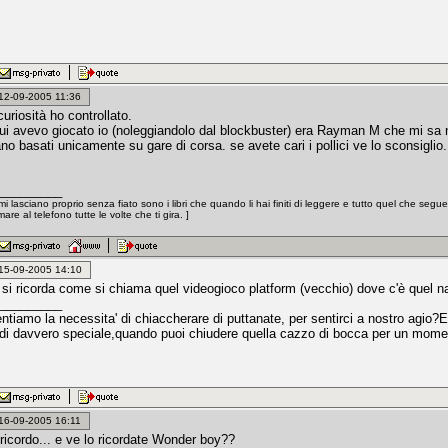
: 12-09-2005 11:36
uriosità ho controllato.
cui avevo giocato io (noleggiandolo dal blockbuster) era Rayman M che mi sa n
erano basati unicamente su gare di corsa. se avete cari i pollici ve lo sconsiglio.
_________
mi lasciano proprio senza fiato sono i libri che quando li hai finiti di leggere e tutto quel che segu
are al telefono tutte le volte che ti gira. ]
: 15-09-2005 14:10
si ricorda come si chiama quel videogioco platform (vecchio) dove c'è quel nan
_________
tiamo la necessita' di chiaccherare di puttanate, per sentirci a nostro agio?E'
di davvero speciale,quando puoi chiudere quella cazzo di bocca per un moment
: 16-09-2005 16:11
 ricordo... e ve lo ricordate Wonder boy??