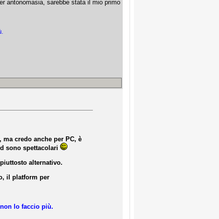
per antonomasia, sarebbe stata il mio primo
ù.
x, ma credo anche per PC, è
2d sono spettacolari
iuttosto alternativo.
, il platform per
non lo faccio più.