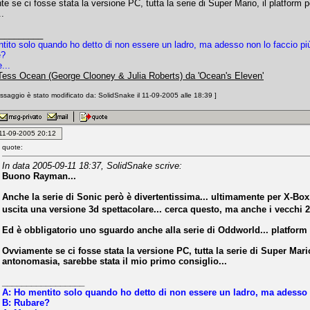
e se ci fosse stata la versione PC, tutta la serie di Super Mario, il platform 
..
_________
tito solo quando ho detto di non essere un ladro, ma adesso non lo faccio pi
e?
...
Tess Ocean (George Clooney & Julia Roberts) da 'Ocean's Eleven'
saggio è stato modificato da: SolidSnake il 11-09-2005 alle 18:39 ]
: 11-09-2005 20:12
quote:
In data 2005-09-11 18:37, SolidSnake scrive:
Buono Rayman...
Anche la serie di Sonic però è divertentissima... ultimamente per X-Bo
uscita una versione 3d spettacolare... cerca questo, ma anche i vecchi 
Ed è obbligatorio uno sguardo anche alla serie di Oddworld... platform p
Ovviamente se ci fosse stata la versione PC, tutta la serie di Super Mario
antonomasia, sarebbe stata il mio primo consiglio...
_________________
A: Ho mentito solo quando ho detto di non essere un ladro, ma adesso 
B: Rubare?