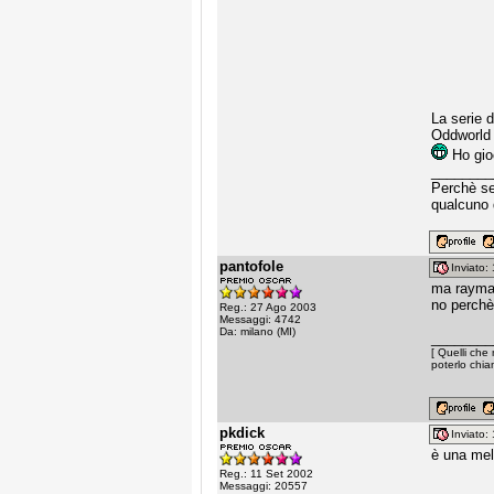
La serie d
Oddworld 
Ho gio
________
Perchè sen
qualcuno 
pantofole
Inviato
ma rayman
no perchè 
Reg.: 27 Ago 2003
Messaggi: 4742
Da: milano (MI)
________
[ Quelli che 
poterlo chiam
pkdick
Inviato
è una mel
Reg.: 11 Set 2002
Messaggi: 20557