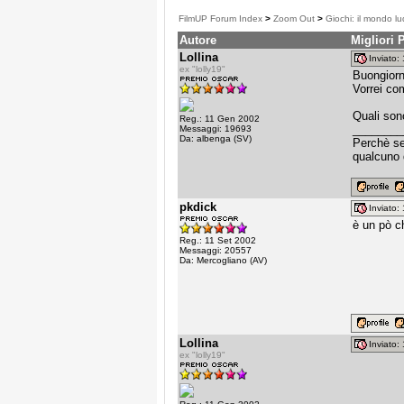
FilmUP Forum Index
>
Zoom Out
>
Giochi: il mondo lu
Autore
Migliori 
Lollina
Inviato
ex "lolly19"
Buongiorno
Vorrei co
Quali son
Reg.: 11 Gen 2002
________
Messaggi: 19693
Da: albenga (SV)
Perchè sen
qualcuno 
pkdick
Inviato
è un pò c
Reg.: 11 Set 2002
Messaggi: 20557
Da: Mercogliano (AV)
Lollina
Inviato
ex "lolly19"