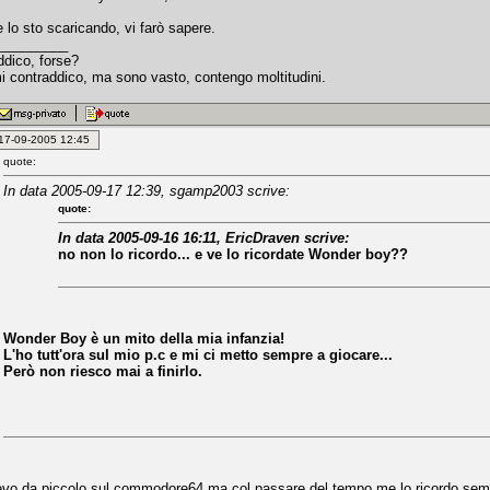
lo sto scaricando, vi farò sapere.
_________
ddico, forse?
 contraddico, ma sono vasto, contengo moltitudini.
: 17-09-2005 12:45
quote:
In data 2005-09-17 12:39, sgamp2003 scrive:
quote:
In data 2005-09-16 16:11, EricDraven scrive:
no non lo ricordo... e ve lo ricordate Wonder boy??
Wonder Boy è un mito della mia infanzia!
L'ho tutt'ora sul mio p.c e mi ci metto sempre a giocare...
Però non riesco mai a finirlo.
vevo da piccolo sul commodore64 ma col passare del tempo me lo ricordo sem