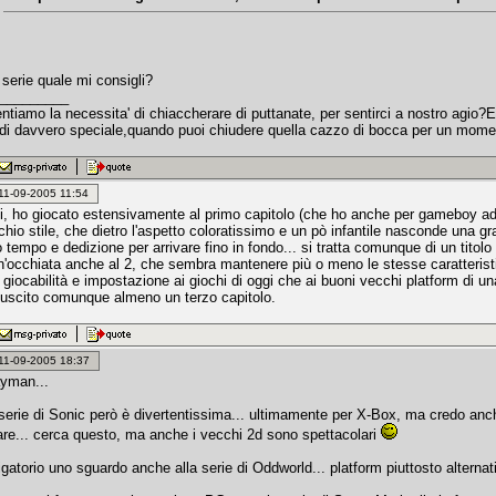
!
 serie quale mi consigli?
_________
tiamo la necessita' di chiaccherare di puttanate, per sentirci a nostro agio?E'
di davvero speciale,quando puoi chiudere quella cazzo di bocca per un moment
: 11-09-2005 11:54
i, ho giocato estensivamente al primo capitolo (che ho anche per gameboy ad
hio stile, che dietro l'aspetto coloratissimo e un pò infantile nasconde una gran
 tempo e dedizione per arrivare fino in fondo... si tratta comunque di un titolo 
n'occhiata anche al 2, che sembra mantenere più o meno le stesse caratterist
 giocabilità e impostazione ai giochi di oggi che ai buoni vecchi platform di una
 uscito comunque almeno un terzo capitolo.
: 11-09-2005 18:37
yman...
serie di Sonic però è divertentissima... ultimamente per X-Box, ma credo anc
are... cerca questo, ma anche i vecchi 2d sono spettacolari
gatorio uno sguardo anche alla serie di Oddworld... platform piuttosto alternat