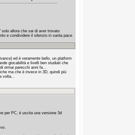
 solo allora che sai di aver trovato
o e condividere il silenzio in santa pace.
vance) ed è veramente bello, un platform
de giocabilità e livelli ben studiati che
di ormai parecchi anni fa...
iche ma che è invece in 3D, quindi più
 volta...
he per PC, è uscita una versione 3d
ivo.