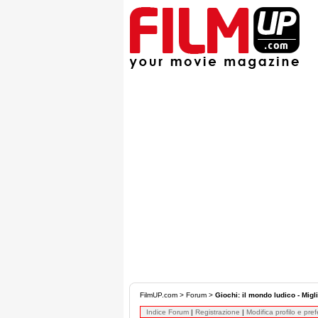
FilmUP.com
>
Forum
>
Giochi: il mondo ludico - Migl
Indice Forum
|
Registrazione
|
Modifica profilo e pre