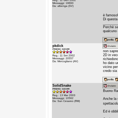
Reg.: 11 Gen 2002
Messaggi: 19693
Da: albenga (SV)
è famoso
Di questa
________
Perchè sen
qualcuno 
pkdick
Inviato
non sapre
2D in vecc
Reg.: 11 Set 2002
Messaggi: 20557
richiedono
Da: Mercogliano (AV)
ho dato u
vicino per
credo sia
SolidSnake
Inviato
Buono Ra
Reg.: 13 Mar 2003
Messaggi: 10562
Anche la 
Da: San Cesareo (RM)
spettacol
Ed è obbli