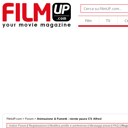
Film
TV
C
FilmUP.com
>
Forum
>
Animazione & Fumetti - niente paura C'è Alfred
Indice Forum
|
Registrazione
|
Modifica profilo e preferenze
|
Messaggi privati
|
FAQ
|
Reg