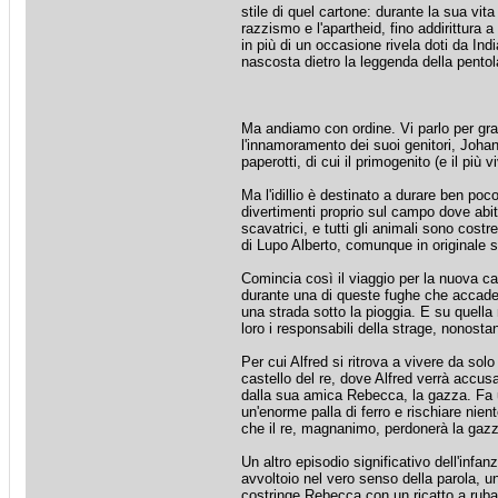
stile di quel cartone: durante la sua vita
razzismo e l'apartheid, fino addirittura a
in più di un occasione rivela doti da Indi
nascosta dietro la leggenda della pentola
Ma andiamo con ordine. Vi parlo per gran
l'innamoramento dei suoi genitori, Johan
paperotti, di cui il primogenito (e il più
Ma l'idillio è destinato a durare ben poc
divertimenti proprio sul campo dove abita
scavatrici, e tutti gli animali sono cost
di Lupo Alberto, comunque in originale s
Comincia così il viaggio per la nuova ca
durante una di queste fughe che accade l
una strada sotto la pioggia. E su quell
loro i responsabili della strage, nonosta
Per cui Alfred si ritrova a vivere da so
castello del re, dove Alfred verrà accusa
dalla sua amica Rebecca, la gazza. Fa 
un'enorme palla di ferro e rischiare nient
che il re, magnanimo, perdonerà la gazza
Un altro episodio significativo dell'infa
avvoltoio nel vero senso della parola, un
costringe Rebecca con un ricatto a rubar