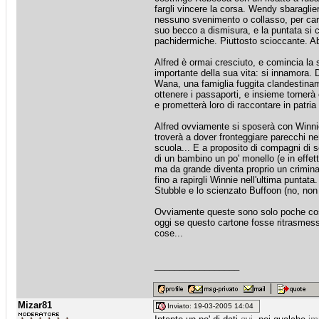
fargli vincere la corsa. Wendy sbaraglier
nessuno svenimento o collasso, per cari
suo becco a dismisura, e la puntata si ch
pachidermiche. Piuttosto scioccante. Abb
Alfred è ormai cresciuto, e comincia la 
importante della sua vita: si innamora. D
Wana, una famiglia fuggita clandestiname
ottenere i passaporti, e insieme tornerà 
e prometterà loro di raccontare in patria 
Alfred ovviamente si sposerà con Winni
troverà a dover fronteggiare parecchi nem
scuola... E a proposito di compagni di s
di un bambino un po' monello (e in effett
ma da grande diventa proprio un criminal
fino a rapirgli Winnie nell'ultima punta
Stubble e lo scienzato Buffoon (no, non i
Ovviamente queste sono solo poche cose 
oggi se questo cartone fosse ritrasmes
cose...
_________________
Mizar81
Inviato: 19-03-2005 14:04