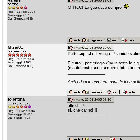
Valens
Inviato: 19-03-2005 18:03
MITICO! Lo guardavo sempre.
Reg.: 21 Feb 2004
Messaggi: 657
Da: Genova (GE)
Mizar81
Inviato: 19-03-2005 20:00
Buttercup, che ti venga...! (amichevolme
Reg.: 29 Ott 2004
Messaggi: 8463
E' tutto il pomeriggio c'ho in testa la 
Da: Latisana (UD)
(ma del resto sono sempre stati altri i mi
_________________
Agitandosi in una terra dove la luce dell
follettina
Inviato: 20-03-2005 03:30
alfred...!!
si, che carino!!!!
Reg.: 21 Mar 2004
Messaggi: 18413
_________________
Da: pineto (TE)