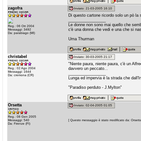
zagofra
Inviato: 21-03-2005 16:10
Di questo cartone ricordo solo un pò la 
_________________
Le donne non sono mai quello che sem
Reg.: 06 Ott 2004
c'è una donna che vedi e una che si na
Messaggi: 3492
Da: parabiago (MI)
Uma Thurman
christabel
Inviato: 30-03-2005 21:17
"Niente paura, niente paura, c'è un Alfr
davvero un peccato...
Reg.: 02 Ago 2004
Messaggi: 1644
_________________
Da: cremona (CR)
Lunga ed impervia è la strada che dall'I
"Paradiso perduto - J.Mylton"
Orsetta
Inviato: 02-04-2005 01:05
Reg.: 08 Gen 2005
Messaggi: 540
[ Questo messaggio è stato modificato da: Orsetta
Da: Firenze (FI)