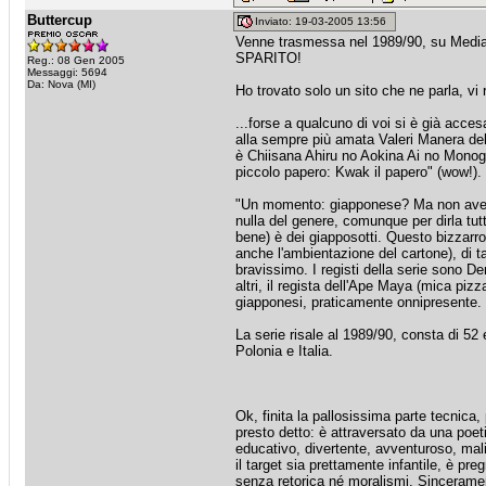
Buttercup
Inviato: 19-03-2005 13:56
Venne trasmessa nel 1989/90, su Medias
SPARITO!
Reg.: 08 Gen 2005
Messaggi: 5694
Da: Nova (MI)
Ho trovato solo un sito che ne parla, vi r
...forse a qualcuno di voi si è già accesa
alla sempre più amata Valeri Manera dell
è Chiisana Ahiru no Aokina Ai no Monog
piccolo papero: Kwak il papero" (wow!).
"Un momento: giapponese? Ma non avevi d
nulla del genere, comunque per dirla tut
bene) è dei giapposotti. Questo bizzarro
anche l'ambientazione del cartone), di t
bravissimo. I registi della serie sono De
altri, il regista dell'Ape Maya (mica piz
giapponesi, praticamente onnipresente. 
La serie risale al 1989/90, consta di 52 
Polonia e Italia.
Ok, finita la pallosissima parte tecnica
presto detto: è attraversato da una poetic
educativo, divertente, avventuroso, mali
il target sia prettamente infantile, è pr
senza retorica né moralismi. Sinceramen