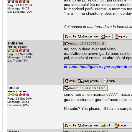
Intanto un po' di dati
qui
, poi qualche
im
una volta sola! Se mi venisse in mente u
Reg.: 29 Ott 2004
Messaggi: 8463
Io manderei però un'email a mamma medi
Da: Latisana (UD)
"nera" mi ha chiarito le idee: mi ricordav
_________________
Agitandosi in una terra dove la luce dell
anthares
Inviato: 19-03-2005 14:11
no, non lo devo aver mai visto.
ma d'altronde avevo gia 12 anni, quindi 
Reg.: 21 Set 2004
Messaggi: 14230
poi, quando si cresce un altro pò, si ripr
Da: Trento (TN)
_________________
ci vuole intelligenza.. per capire di es
lorelai
Inviato: 19-03-2005 14:57
come fate a non ricordarlo????il mitico 
Reg.: 23 Set 2004
grande buttercup, gran bell'asso nella 
Messaggi: 2054
_________________
Da: varese (VA)
Narcotic? Yes please, I'll have a sample