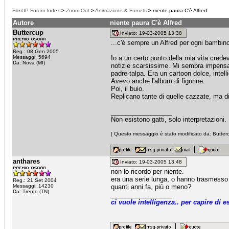
FilmUP Forum Index
>
Zoom Out
>
Animazione & Fumetti
>
niente paura C'è Alfred
Autore
niente paura C'è Alfred
Buttercup
Inviato: 19-03-2005 13:38
...c'è sempre un Alfred per ogni bambin
Reg.: 08 Gen 2005
Messaggi: 5694
Io a un certo punto della mia vita cred
Da: Nova (MI)
notizie scarsissime. Mi sembra impensab
padre-talpa. Era un cartoon dolce, intel
Avevo anche l'album di figurine.
Poi, il buio.
Replicano tante di quelle cazzate, ma
_________________
Non esistono gatti, solo interpretazioni.
[ Questo messaggio è stato modificato da: Butterc
anthares
Inviato: 19-03-2005 13:48
non lo ricordo per niente.
era una serie lunga, o hanno trasmesso
Reg.: 21 Set 2004
Messaggi: 14230
quanti anni fa, più o meno?
Da: Trento (TN)
_________________
ci vuole intelligenza.. per capire di es