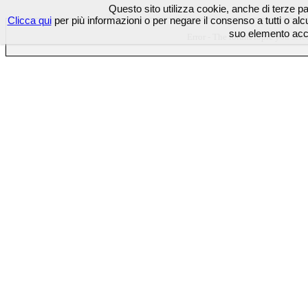
Questo sito utilizza cookie, anche di terze part
Clicca qui
per più informazioni o per negare il consenso a tutti o 
suo elemento acco
Error - The forum/topic you selec