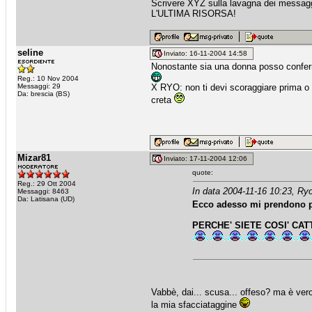
Scrivere XYZ sulla lavagna dei messaggi
L'ULTIMA RISORSA!
seline
Inviato: 16-11-2004 14:58
Nonostante sia una donna posso conferma
Reg.: 10 Nov 2004
Messaggi: 29
X RYO: non ti devi scoraggiare prima o 
Da: brescia (BS)
creta
Mizar81
Inviato: 17-11-2004 12:06
quote:
Reg.: 29 Ott 2004
In data 2004-11-16 10:23, Ry
Messaggi: 8463
Da: Latisana (UD)
Ecco adesso mi prendono pu
PERCHE' SIETE COSI' CATTI
Vabbè, dai... scusa... offeso? ma è vero 
la mia sfacciataggine