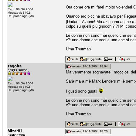
Ora come ora mi farei molto volentieri 
Reg.: 06 Ott 2004
Messaggi: 3492
Quando ero piccina sbavavo per Pegasus (
Da: parabiago (MI)
(Daitan...Azione! Ma azionami anche 
colpo su quelli più gnocchi?!?! Mi consol
_________________
Le donne non sono mai quello che sem
c'è una donna che vedi e una che si na
Uma Thurman
zagofra
Inviato: 18-11-2004 18:04
Ma veramente sognavate i mocciosi del
Sarà ma a mè Mark Lenders mi è sempre 
Reg.: 06 Ott 2004
Messaggi: 3492
Da: parabiago (MI)
I gusti sono gusti!
_________________
Le donne non sono mai quello che sem
c'è una donna che vedi e una che si na
Uma Thurman
Mizar81
Inviato: 19-11-2004 18:20