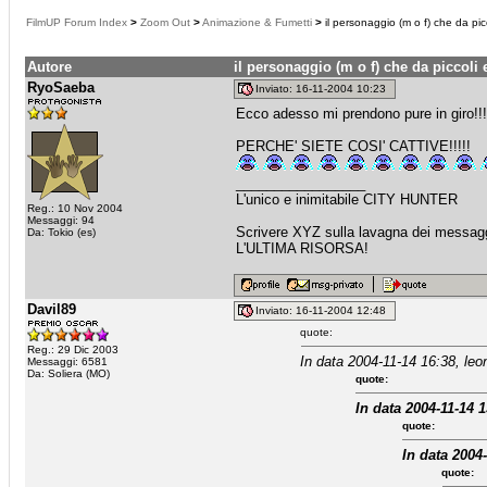
FilmUP Forum Index
>
Zoom Out
>
Animazione & Fumetti
>
il personaggio (m o f) che da picc
Autore
il personaggio (m o f) che da piccoli 
RyoSaeba
Inviato: 16-11-2004 10:23
Ecco adesso mi prendono pure in giro!!
PERCHE' SIETE COSI' CATTIVE!!!!!
_________________
L'unico e inimitabile CITY HUNTER
Reg.: 10 Nov 2004
Messaggi: 94
Scrivere XYZ sulla lavagna dei messaggi
Da: Tokio (es)
L'ULTIMA RISORSA!
Davil89
Inviato: 16-11-2004 12:48
quote:
Reg.: 29 Dic 2003
In data 2004-11-14 16:38, leo
Messaggi: 6581
Da: Soliera (MO)
quote:
In data 2004-11-14 1
quote:
In data 2004
quote: