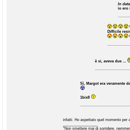
In data
io ero
Difficile re
è si, aveva due ...
Sì, Margot era veramente d
1bix8
infatti. Ho aspettato quel momento per 
_________________
"Non smettere mai di sorridere, nemmeno