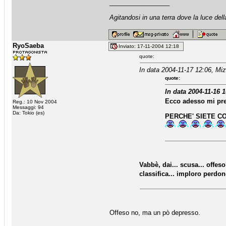
_________________
Agitandosi in una terra dove la luce dell
RyoSaeba
Inviato: 17-11-2004 12:18
quote:
In data 2004-11-17 12:06, Miz
quote:
In data 2004-11-16 
Ecco adesso mi pre
Reg.: 10 Nov 2004
Messaggi: 94
Da: Tokio (es)
PERCHE' SIETE COS
Vabbè, dai... scusa... offes
classifica... imploro perdo
Offeso no, ma un pò depresso.