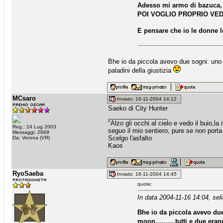
Adesso mi armo di bazuca, la
POI VOGLIO PROPRIO VED
E pensare che io le donne l
Bhe io da piccola avevo due sogni: uno er
paladini della giustizia
MCsaro
Inviato: 16-11-2004 14:12
Saeko di City Hunter
_________________
"Alzo gli occhi al cielo e vedo il buio,la
Reg.: 24 Lug 2003
seguo il mio sentiero, pure se non porta 
Messaggi: 2669
Scelgo l'asfalto
Da: Verona (VR)
Kaos
RyoSaeba
Inviato: 16-11-2004 14:45
quote:
In data 2004-11-16 14:04, seli
Bhe io da piccola avevo due
moon..........tutti e due era