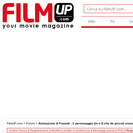
Film
TV
C
FilmUP.com
>
Forum
>
Animazione & Fumetti - il personaggio (m o f) che da piccoli erano 
Indice Forum
|
Registrazione
|
Modifica profilo e preferenze
|
Messaggi privati
|
FAQ
|
Reg