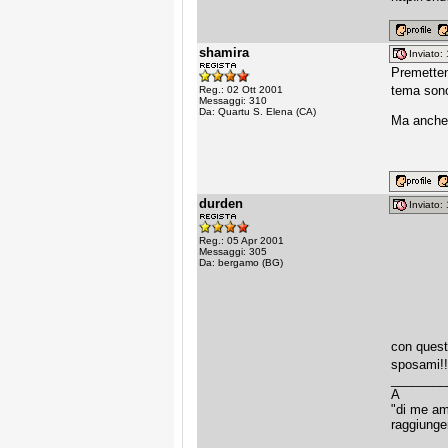
shamira
Inviato
Premettend
tema sono
Reg.: 02 Ott 2001
Messaggi: 310
Da: Quartu S. Elena (CA)
Ma anche g
durden
Inviato
Reg.: 05 Apr 2001
Messaggi: 305
Da: bergamo (BG)
con quest'
sposami!!!!!
________
A
"di me am
raggiunge