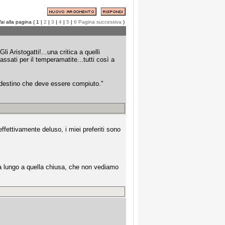
ai alla pagina ( 1 |
2
|
3
|
4
|
5
|
6
Pagina successiva
)
li Aristogatti!...una critica a quelli
sati per il temperamatite...tutti così a
n destino che deve essere compiuto."
fettivamente deluso, i miei preferiti sono
ì a lungo a quella chiusa, che non vediamo