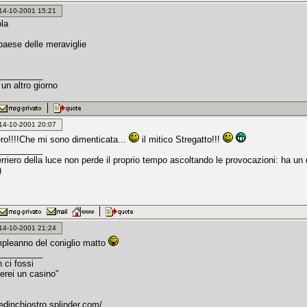
: 14-10-2001 15:21
la
 paese delle meraviglie
_________
un altro giorno
: 14-10-2001 20:07
ero!!!!Che mi sono dimenticata...
il mitico Stregatto!!!
_________
erriero della luce non perde il proprio tempo ascoltando le provocazioni: ha u
)
: 14-10-2001 21:24
mpleanno del coniglio matto
_________
 ci fossi
rei un casino"
dedinchiostro.splinder.com/