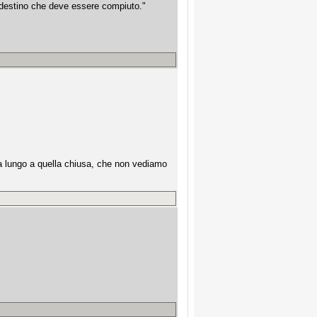
n destino che deve essere compiuto."
ì a lungo a quella chiusa, che non vediamo