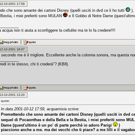
: 12-10-2001 17:59
do che sono amante dei cartoni Disney (quelli usciti in dvd ce li ho tutti
),
a Bestia, i miei preferiti sono MULAN
e Il Gobbo di Notre Dame (quest'ultimo
_________
 acqua non ti aiuta a sconfiggere la cellulite ma te lo fa credere!!!!
: 12-10-2001 18:07
ne secondo me è il migliore. Eccellente anche la colonna sonora, ma questa non
_________
edi in te stesso, chi ti crederà"? (KB8).
: 13-10-2001 13:20
quote:
In data 2001-10-12 17:59, acquamisia scrive:
Premettendo che sono amante dei cartoni Disney (quelli usciti in dvd ce 
sequel di Pocaonthas e della Bella e la Bestia, i miei preferiti sono M
Dame (quest'ultimo è un po' di parte perchè io adoro Parigi
)
piacciono anche a me. ma dei vecchi che ti piace? a me lilli e il vagabon