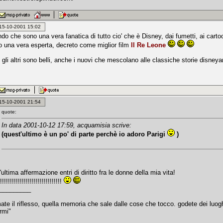
: 15-10-2001 15:02
o che sono una vera fanatica di tutto cio' che è Disney, dai fumetti, ai cartoo
 una vera esperta, decreto come miglior film
Il Re Leone
li altri sono belli, anche i nuovi che mescolano alle classiche storie disneyan
: 15-10-2001 21:54
quote:
In data 2001-10-12 17:59, acquamisia scrive:
(quest'ultimo è un po' di parte perchè io adoro Parigi
)
ultima affermazione entri di diritto fra le donne della mia vita!
!!!!!!!!!!!!!!!!!!!!!!!!!!!!
_________
ate il riflesso, quella memoria che sale dalle cose che tocco. godete dei luo
rmi"