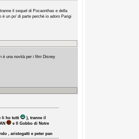
 tranne il sequel di Pocaonthas e della
 è un po' di parte perchè io adoro Parigi
 è una novità per i film Disney
li ho tutti
), tranne il
ULAN
e Il Gobbo di Notre
do , aristogatti e peter pan