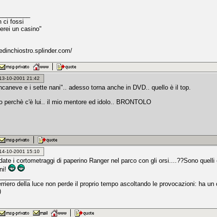
_________
 ci fossi
rei un casino"
dedinchiostro.splinder.com/
: 13-10-2001 21:42
ncaneve e i sette nani".. adesso torna anche in DVD.. quello è il top.
to perchè c'è lui.. il mio mentore ed idolo.. BRONTOLO
: 14-10-2001 15:10
ordate i cortometraggi di paperino Ranger nel parco con gli orsi....??Sono quelli 
ni!
_________
erriero della luce non perde il proprio tempo ascoltando le provocazioni: ha u
)