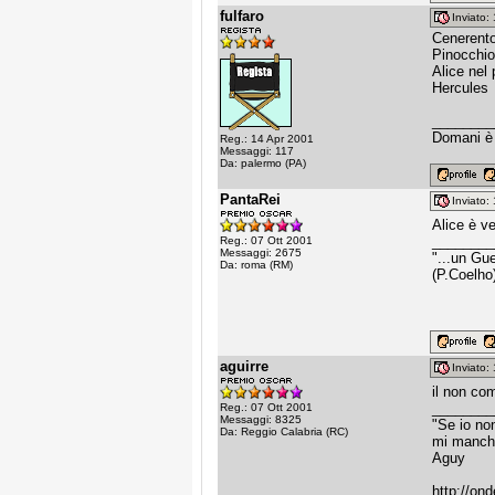
fulfaro
Inviato
Cenerento
Pinocchio
Alice nel
Hercules
________
Domani è 
Reg.: 14 Apr 2001
Messaggi: 117
Da: palermo (PA)
PantaRei
Inviato
Alice è v
________
Reg.: 07 Ott 2001
Messaggi: 2675
"...un Gu
Da: roma (RM)
(P.Coelho
aguirre
Inviato
il non co
________
Reg.: 07 Ott 2001
Messaggi: 8325
"Se io non
Da: Reggio Calabria (RC)
mi manche
Aguy
http://on