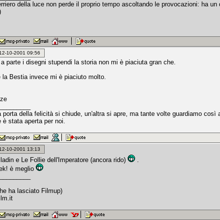
erriero della luce non perde il proprio tempo ascoltando le provocazioni: ha u
)
: 12-10-2001 09:56
a parte i disegni stupendi la storia non mi è piaciuta gran che.
 la Bestia invece mi è piaciuto molto.
oze
_________
porta della felicità si chiude, un'altra si apre, ma tante volte guardiamo cos
 è stata aperta per noi.
: 12-10-2001 13:13
ladin e Le Follie dell'Imperatore (ancora rido)
.
ek! è meglio
_________
he ha lasciato Filmup)
lm.it