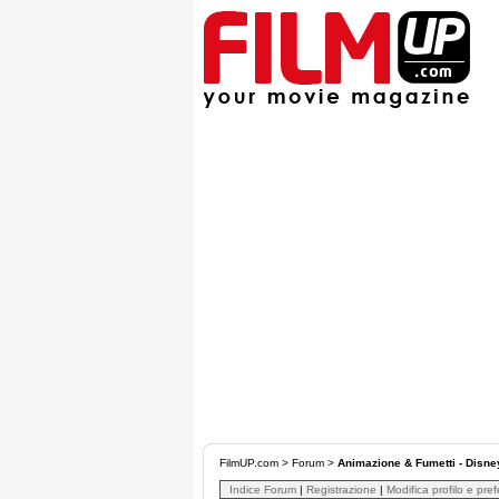
FilmUP.com
>
Forum
>
Animazione & Fumetti - Disne
Indice Forum
|
Registrazione
|
Modifica profilo e pre