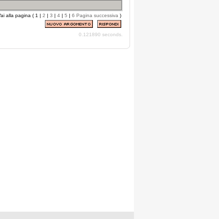
ai alla pagina ( 1 |
2
|
3
|
4
|
5
|
6
Pagina successiva
)
0.121890 seconds.