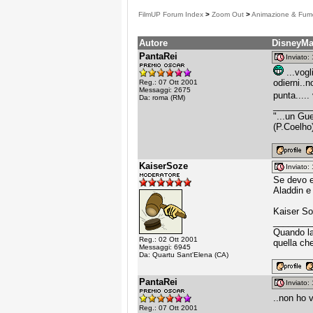
FilmUP Forum Index
>
Zoom Out
>
Animazione & Fume
Autore
DisneyMa
PantaRei
Inviato
...vogl
odierni..
Reg.: 07 Ott 2001
Messaggi: 2675
punta.....
Da: roma (RM)
________
"...un Gu
(P.Coelho
KaiserSoze
Inviato
Se devo e
Aladdin e
Kaiser S
________
Quando la 
Reg.: 02 Ott 2001
quella che
Messaggi: 6945
Da: Quartu Sant'Elena (CA)
PantaRei
Inviato
..non ho v
________
Reg.: 07 Ott 2001