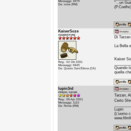
Messaggi: 2675
"...un Gu
Da: roma (RM)
(P.Coelho
KaiserSoze
Inviato
Di Tarzan 
La Bella e
Kaiser S
Reg.: 02 Ott 2001
________
Messaggi: 6945
Quando la 
Da: Quartu Sant'Elena (CA)
quella che
lupin3rd
Inviato
Tarzan, Al
Reg.: 06 Apr 2001
Certo Shr
Messaggi: 1110
________
Da: Roma (RM)
Lupin
(L'uomo c
www.filmfi