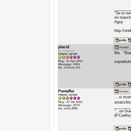
________
"Se io non
mi manche
Aguy
http://on
placid
Inviato
ex "eminem"
Ma.. "Bia
Reg.: 21 Apr 2001
soprattut
Messaggi: 2994
Da: Vicenza (VI)
PantaRei
Inviato
....vi ric
orsacchio
Reg.: 07 Ott 2001
Messaggi: 2675
________
Da: roma (RM)
"...un Gu
(P.Coelho