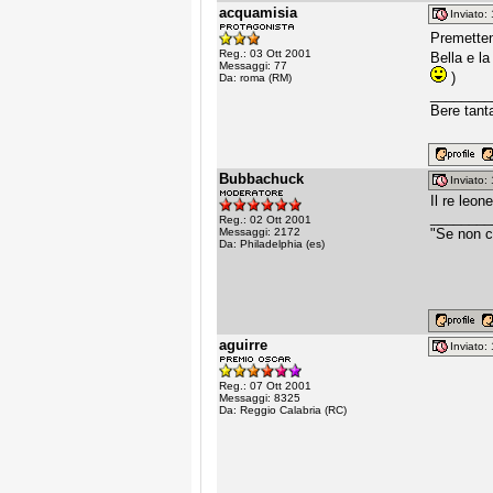
acquamisia
Inviato
Premetten
Reg.: 03 Ott 2001
Bella e l
Messaggi: 77
)
Da: roma (RM)
________
Bere tanta
Bubbachuck
Inviato
Il re leo
________
Reg.: 02 Ott 2001
Messaggi: 2172
"Se non cr
Da: Philadelphia (es)
aguirre
Inviato
Reg.: 07 Ott 2001
Messaggi: 8325
Da: Reggio Calabria (RC)