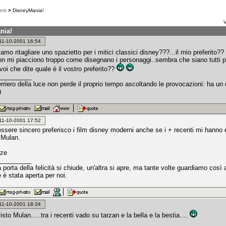
tti
>
DisneyMania!
V
nia!
: 11-10-2001 16:54
iamo ritagliare uno spazietto per i mitici classici disney???...il mio preferito?? G
non mi piacciono troppo come disegnano i personaggi..sembra che siano tutti pas
 voi che dite quale è il vostro preferito??
_________
erriero della luce non perde il proprio tempo ascoltando le provocazioni: ha u
)
: 11-10-2001 17:52
ssere sincero preferisco i film disney moderni anche se i + recenti mi hanno ef
 Mulan.
oze
_________
porta della felicità si chiude, un'altra si apre, ma tante volte guardiamo cos
 è stata aperta per noi.
: 11-10-2001 18:34
isto Mulan.....tra i recenti vado su tarzan e la bella e la bestia....
_________