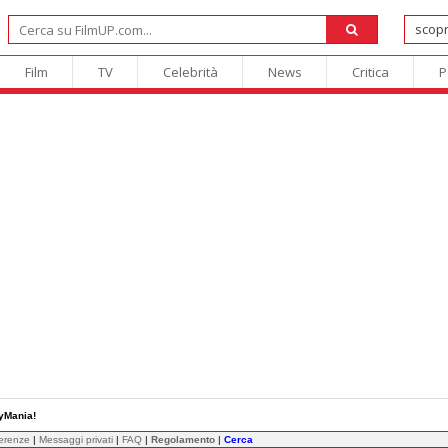
Film
TV
Celebrità
News
Critica
P
yMania!
ferenze
|
Messaggi privati
|
FAQ
|
Regolamento
|
Cerca