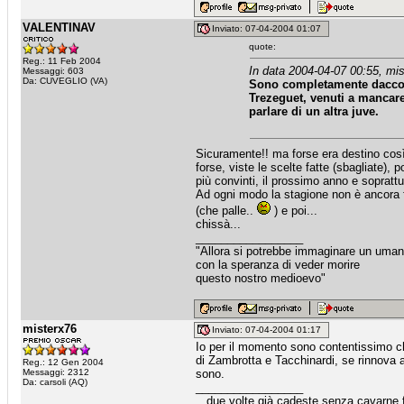
VALENTINAV
Inviato: 07-04-2004 01:07
quote:
Reg.: 11 Feb 2004
In data 2004-04-07 00:55, mis
Messaggi: 603
Da: CUVEGLIO (VA)
Sono completamente daccor
Trezeguet, venuti a mancare
parlare di un altra juve.
Sicuramente!! ma forse era destino così
forse, viste le scelte fatte (sbagliate)
più convinti, il prossimo anno e soprat
Ad ogni modo la stagione non è ancora fi
(che palle..
) e poi...
chissà...
_________________
"Allora si potrebbe immaginare un uma
con la speranza di veder morire
questo nostro medioevo"
misterx76
Inviato: 07-04-2004 01:17
Io per il momento sono contentissimo che
di Zambrotta e Tacchinardi, se rinnova
Reg.: 12 Gen 2004
Messaggi: 2312
sono.
Da: carsoli (AQ)
_________________
...due volte già cadeste senza cavarne fr