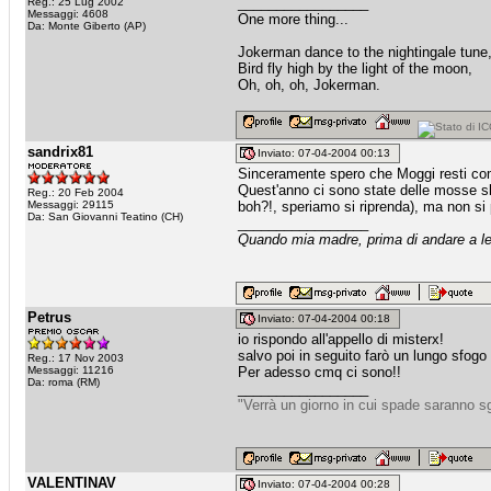
_________________
Reg.: 25 Lug 2002
Messaggi: 4608
One more thing...
Da: Monte Giberto (AP)
Jokerman dance to the nightingale tune
Bird fly high by the light of the moon,
Oh, oh, oh, Jokerman.
sandrix81
Inviato: 07-04-2004 00:13
Sinceramente spero che Moggi resti com
Quest'anno ci sono state delle mosse sb
Reg.: 20 Feb 2004
Messaggi: 29115
boh?!, speriamo si riprenda), ma non si p
Da: San Giovanni Teatino (CH)
_________________
Quando mia madre, prima di andare a let
Petrus
Inviato: 07-04-2004 00:18
io rispondo all'appello di misterx!
salvo poi in seguito farò un lungo sfogo 
Reg.: 17 Nov 2003
Messaggi: 11216
Per adesso cmq ci sono!!
Da: roma (RM)
_________________
"Verrà un giorno in cui spade saranno sg
VALENTINAV
Inviato: 07-04-2004 00:28