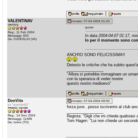
VALENTINAV
Inviato: 07-04-2004 01:43
quote:
Reg.: 11 Feb 2004
In data 2004-04-07 01:17, mis
Messaggi: 603
Da: CUVEGLIO (VA)
Io per il momento sono cont
ANCH'IO SONO FELICISSIMA!!
Detesto le critiche che ha subito quest
_________________
"Allora si potrebbe immaginare un uma
con la speranza di veder morire
questo nostro medioevo"
DonVito
Inviato: 07-04-2004 09:50
ex "quentin83"
forza juve...posso iscrivermi al club an
_________________
Reg.: 14 Gen 2004
Regista: "Digli che mi chieda qualsiasi
Messaggi: 11488
Tom Hagen: "Lui non chiede un secondo fa
Da: torino (TO)