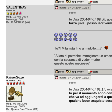
VALENTINAV
Inviato: 07-04-2004 10:14
quote:
Reg.: 11 Feb 2004
In data 2004-04-07 09:50, que
Messaggi: 603
Da: CUVEGLIO (VA)
forza juve...posso iscriver
Tu?! Milanista fino al midollo....?!!
_________________
"Allora si potrebbe immaginare un uma
con la speranza di veder morire
questo nostro medioevo"
KaiserSoze
Inviato: 07-04-2004 11:22
quote:
In data 2004-04-07 01:17, mis
Io per il momento sono cont
che va ad aggiungersi a qu
qualche buon acquisto seco
Reg.: 02 Ott 2001
Messaggi: 6945
Da: Quartu Sant'Elena (CA)