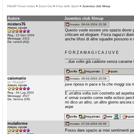
FilmUP Forum Index
>
Zoom Out
>
Il bar dello Sport
>
Juventus club filmup
Autore
Juventus club filmup
misterx76
Inviato: 06-04-2004 20:38
Questo vuole essere uno spazio dover po
criticare ed elogiare. Forza ragazzi di
Reg.: 12 Gen 2004
Messaggi: 2312
anche tifosi di altre squadre possono e d
Da: carsoli (AQ)
F O R Z A M A G I C A J U V E
_________________
...due volte già cadeste senza cavarne fr
caiomario
Inviato: 06-04-2004 20:59
ex "Shady87"
juve riposa in pace e fa che moggi sia m
_________________
Reg.: 04 Lug 2003
E un'altra volta son costretto ad aspetta
Messaggi: 2527
e' ormai svanito come nelle eclissi perch
Da: Verona (VR)
mi dico un altro, un altro giorno ancora
aspe
mutaforme
Inviato: 07-04-2004 00:06
Posso dare spazio ai miei sentimenti p