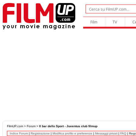
Film
TV
C
FilmUP.com
>
Forum
>
Il bar dello Sport - Juventus club filmup
Indice Forum
|
Registrazione
|
Modifica profilo e preferenze
|
Messaggi privati
|
FAQ
|
Reg