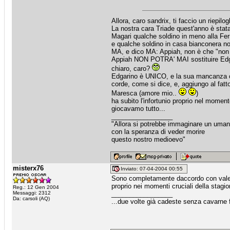
Allora, caro sandrix, ti faccio un riepi
La nostra cara Triade quest'anno è stata 
Magari qualche soldino in meno alla Ferra
e qualche soldino in casa bianconera no
MA, e dico MA: Appiah, non è che "non 
Appiah NON POTRA' MAI sostituire Edg
chiaro, caro?
Edgarino è UNICO, e la sua mancanza ci
corde, come si dice, e, aggiungo al fatt
Maresca (amore mio..
)
ha subito l'infortunio proprio nel moment
giocavamo tutto...
_________________
"Allora si potrebbe immaginare un uma
con la speranza di veder morire
questo nostro medioevo"
misterx76
Inviato: 07-04-2004 00:55
Sono completamente daccordo con valen
proprio nei momenti cruciali della stagio
Reg.: 12 Gen 2004
Messaggi: 2312
_________________
Da: carsoli (AQ)
...due volte già cadeste senza cavarne fr