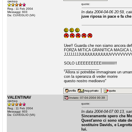
quote:
Reg.: 11 Feb 2004
In data 2004-04-06 20:59, cai
Messaggi: 603
Da: CUVEGLIO (VA)
juve riposa in pace e fa ch
Uee!! Guarda che non siamo ancora defu
FORZA MITICA GRANITICA MAGICA U
JJJJJJJJUUUUUUUUUUUVVVVVVV
SOLO LEEEEEEEEEIIIIIIIIIII!!
_________________
"Allora si potrebbe immaginare un uma
con la speranza di veder morire
questo nostro medioevo"
VALENTINAV
Inviato: 07-04-2004 00:39
quote:
Reg.: 11 Feb 2004
In data 2004-04-07 00:13, san
Messaggi: 603
Da: CUVEGLIO (VA)
Sinceramente spero che Mogg
Quest'anno ci sono state d
sostituire Davids, e Legrott
lui.