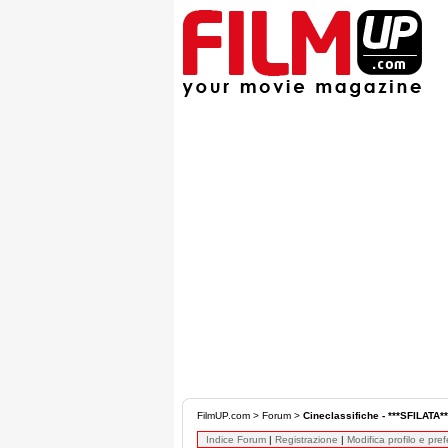
FilmUP.com
>
Forum
>
Cineclassifiche - ***SFILATA**
Indice Forum
|
Registrazione
|
Modifica profilo e pre