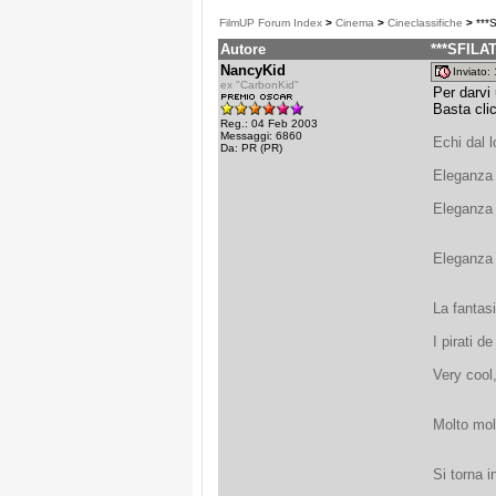
FilmUP Forum Index
>
Cinema
>
Cineclassifiche
>
***S
Autore
***SFILAT
NancyKid
Inviato
ex "CarbonKid"
Per darvi
Basta cli
Reg.: 04 Feb 2003
Messaggi: 6860
Echi dal 
Da: PR (PR)
Eleganza
Eleganza
Eleganza
La fantas
I pirati
Very cool
Molto mo
Si torna