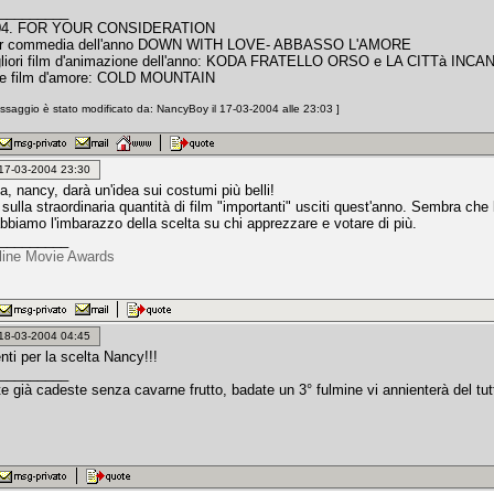
_________
04. FOR YOUR CONSIDERATION
ior commedia dell'anno DOWN WITH LOVE- ABBASSO L'AMORE
igliori film d'animazione dell'anno: KODA FRATELLO ORSO e LA CITTà INC
de film d'amore: COLD MOUNTAIN
saggio è stato modificato da: NancyBoy il 17-03-2004 alle 23:03 ]
: 17-03-2004 23:30
a, nancy, darà un'idea sui costumi più belli!
 sulla straordinaria quantità di film "importanti" usciti quest'anno. Sembra che 
bbiamo l'imbarazzo della scelta su chi apprezzare e votare di più.
_________
nline Movie Awards
: 18-03-2004 04:45
ti per la scelta Nancy!!!
_________
te già cadeste senza cavarne frutto, badate un 3° fulmine vi annienterà del tutt