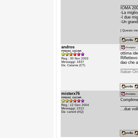
________
IOMA 20
-La migl
-I due m
-Un gran
[ Questo mes
andros
Inviato
ottima ide
Riflettevo
Reg.: 30 Nov 2003
Messaggi: 1837
dao che a
Da: Catania (CT)
________
Italian O
misterx76
Inviato
Complimen
________
Reg.: 12 Gen 2004
Messaggi: 2312
...due vol
Da: carsoli (AQ)