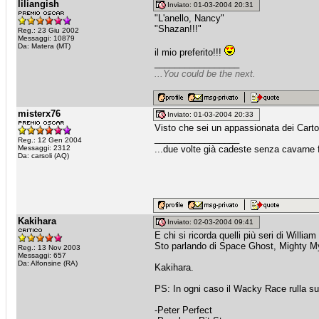
liliangish
Inviato: 01-03-2004 20:31
"L'anello, Nancy"
"Shazan!!!"
Reg.: 23 Giu 2002
Messaggi: 10879
Da: Matera (MT)
il mio preferito!!!
_________________
...You could be the next.
misterx76
Inviato: 01-03-2004 20:33
Visto che sei un appassionata dei Carto
_________________
Reg.: 12 Gen 2004
Messaggi: 2312
...due volte già cadeste senza cavarne fr
Da: carsoli (AQ)
Kakihara
Inviato: 02-03-2004 09:41
E chi si ricorda quelli più seri di Willia
Sto parlando di Space Ghost, Mighty Myt
Reg.: 13 Nov 2003
Messaggi: 657
Da: Alfonsine (RA)
Kakihara.
PS: In ogni caso il Wacky Race rulla su
-Peter Perfect