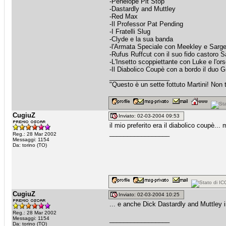
-Penelope Pit Stop
-Dastardly and Muttley
-Red Max
-Il Professor Pat Pending
-I Fratelli Slug
-Clyde e la sua banda
-l'Armata Speciale con Meekley e Sarg
-Rufus Ruffcut con il suo fido castoro 
-L'Insetto scoppiettante con Luke e l'or
-Il Diabolico Coupè con a bordo il duo
_________________
"Questo è un sette fottuto Martini! Non t
CugiuZ
Inviato: 02-03-2004 09:53
il mio preferito era il diabolico coupè.
_________________
Reg.: 28 Mar 2002
Messaggi: 1154
Da: torino (TO)
CugiuZ
Inviato: 02-03-2004 10:25
... e anche Dick Dastardly and Muttley i
Reg.: 28 Mar 2002
Messaggi: 1154
_________________
Da: torino (TO)