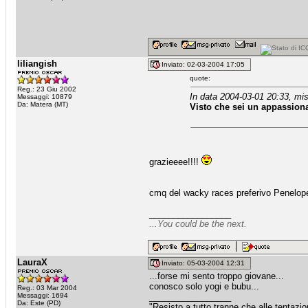
liliangish
Inviato: 02-03-2004 17:05
quote:
Reg.: 23 Giu 2002
In data 2004-03-01 20:33, mis
Messaggi: 10879
Da: Matera (MT)
Visto che sei un appassiona
grazieeee!!!!
cmq del wacky races preferivo Penelope P
_________________
...You could be the next.
LauraX
Inviato: 05-03-2004 12:31
...forse mi sento troppo giovane...
conosco solo yogi e bubu...
Reg.: 03 Mar 2004
Messaggi: 1694
_________________
Da: Este (PD)
"Resisto a tutto tranne che alle tentazi