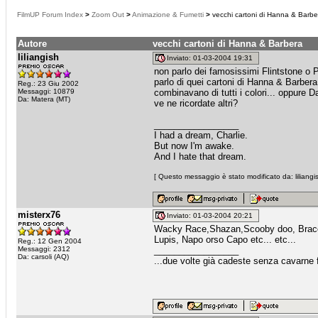
FilmUP Forum Index
>
Zoom Out
>
Animazione & Fumetti
>
vecchi cartoni di Hanna & Barbe
Autore
vecchi cartoni di Hanna & Barbera
liliangish
Inviato: 01-03-2004 19:31
non parlo dei famosissimi Flintstone o Pr
parlo di quei cartoni di Hanna & Barbera
Reg.: 23 Giu 2002
Messaggi: 10879
combinavano di tutti i colori... oppure D
Da: Matera (MT)
ve ne ricordate altri?
_________________
I had a dream, Charlie.
But now I'm awake.
And I hate that dream.
[ Questo messaggio è stato modificato da: liliangis
misterx76
Inviato: 01-03-2004 20:21
Wacky Race,Shazan,Scooby doo, Braccob
Lupis, Napo orso Capo etc... etc...
Reg.: 12 Gen 2004
Messaggi: 2312
_________________
Da: carsoli (AQ)
...due volte già cadeste senza cavarne fr