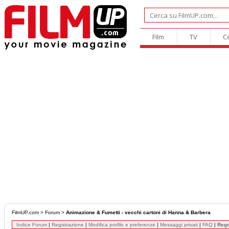
Film
TV
C
FilmUP.com
>
Forum
>
Animazione & Fumetti - vecchi cartoni di Hanna & Barbera
Indice Forum
|
Registrazione
|
Modifica profilo e preferenze
|
Messaggi privati
|
FAQ
|
Reg