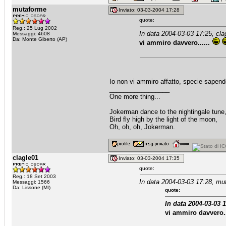
mutaforme
Inviato: 03-03-2004 17:28
quote:
Reg.: 25 Lug 2002
In data 2004-03-03 17:25, cla
Messaggi: 4608
Da: Monte Giberto (AP)
vi ammiro davvero......
Io non vi ammiro affatto, specie sapend
_________________
One more thing...
Jokerman dance to the nightingale tune
Bird fly high by the light of the moon,
Oh, oh, oh, Jokerman.
clagle01
Inviato: 03-03-2004 17:35
quote:
Reg.: 18 Set 2003
In data 2004-03-03 17:28, mu
Messaggi: 1566
Da: Lissone (MI)
quote:
In data 2004-03-03 1
vi ammiro davvero..