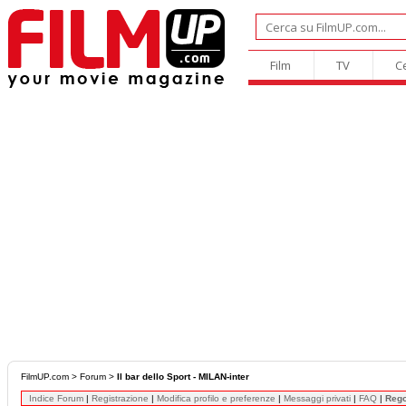
Film
TV
C
FilmUP.com
>
Forum
>
Il bar dello Sport - MILAN-inter
Indice Forum
|
Registrazione
|
Modifica profilo e preferenze
|
Messaggi privati
|
FAQ
|
Reg