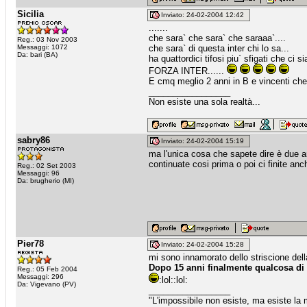
Sicilia
Inviato: 24-02-2004 12:42
.......
che sara` che sara` che saraaa`....
Reg.: 03 Nov 2003
Messaggi: 1072
che sara` di questa inter chi lo sa...
Da: bari (BA)
ha quattordici tifosi piu` sfigati che ci 
FORZA INTER......
E cmq meglio 2 anni in B e vincenti che t
_________________
Non esiste una sola realtà...
sabry86
Inviato: 24-02-2004 15:19
ma l'unica cosa che sapete dire è due an
continuate cosi prima o poi ci finite anch
Reg.: 02 Set 2003
Messaggi: 96
Da: brugherio (MI)
Pier78
Inviato: 24-02-2004 15:28
mi sono innamorato dello striscione dell
Dopo 15 anni finalmente qualcosa di p
Reg.: 05 Feb 2004
Messaggi: 296
:lol::lol:
Da: Vigevano (PV)
_________________
"L'impossibile non esiste, ma esiste la