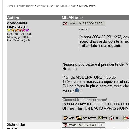
FilmUP Forum Index
>
Zoom Out
>
Il bar dello Sport
>
MILAN-inter
Autore
MILAN-inter
gongolante
Inviato: 24-02-2004 01:52
quote:
Reg.: 06 Feb 2002
In data 2004-02-23 16:02, cavi
Messaggi: 3054
Da: Cesena (FO)
sono d'accordo con te amico
millantatori e arroganti,
Nessuno può battere il presidente del Mi
Ho detto.
P.S. da MODERATORE, ricordo
1) Scrivere in maiuscolo equivale ad url
2) Uno sforzo in più a scrivere topic che
rossa?
)
_________________
Cinematik - il fantacinema!
In fase di lettura:
LE ETICHETTA DELLE
Ultimo film:
UN BACIO APPASSIONATO
Schneider
Inviato: 24-02-2004 11:31