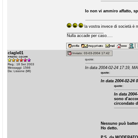
Io non vi ammiro affatto, s
la vostra invece di società è me
_________________
Nulla accade per caso.....
clagle01
Inviato: 03-03-2004 17:42
quote:
Reg.: 18 Set 2003
In data 2004-02-24 17:19, M
Messaggi: 1566
Da: Lissone (MI)
quote:
In data 2004-02-24 
quote:
In data 2004-
sono d'accor
circondato di
Nessuno può battere
Ho detto.
P.S. da MODERATOR