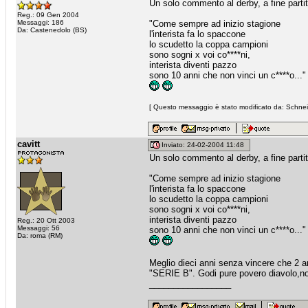
Un solo commento al derby, a fine partita
Reg.: 09 Gen 2004
Messaggi: 186
"Come sempre ad inizio stagione
Da: Castenedolo (BS)
l'interista fa lo spaccone
lo scudetto la coppa campioni
sono sogni x voi co****ni,
interista diventi pazzo
sono 10 anni che non vinci un c****o..."
[ Questo messaggio è stato modificato da: Schneid
cavitt
Inviato: 24-02-2004 11:48
Un solo commento al derby, a fine partita
"Come sempre ad inizio stagione
l'interista fa lo spaccone
lo scudetto la coppa campioni
sono sogni x voi co****ni,
interista diventi pazzo
Reg.: 20 Ott 2003
Messaggi: 56
sono 10 anni che non vinci un c****o..."
Da: roma (RM)
Meglio dieci anni senza vincere che 2 a
"SERIE B". Godi pure povero diavolo,no
_________________