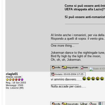
Come si può essere anti-Int
UEFA strappata alla Lazio)?
Sì può essere anti-romanisti,
Al limite anche i romanisti, per via dell
Rispondo a quelli di sopra: il vento gira.
_________________
One more thing...
Jokerman dance to the nightingale tune
Bird fly high by the light of the moon,
Oh, oh, oh, Jokerman.
clagle01
Inviato: 03-03-2004 17:25
vi ammiro davvero......
_________________
Reg.: 18 Set 2003
Messaggi: 1566
Nulla accade per caso.....
Da: Lissone (MI)