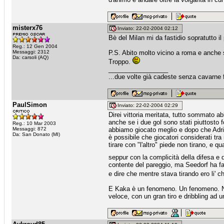
misterx76
Inviato: 22-02-2004 02:12
Bè del Milan mi da fastidio sopratutto il 
Reg.: 12 Gen 2004
Messaggi: 2312
P.S. Abito molto vicino a roma e anche 
Da: carsoli (AQ)
Troppo.
_________________
...due volte già cadeste senza cavarne fr
PaulSimon
Inviato: 22-02-2004 02:29
Direi vittoria meritata, tutto sommato a
anche se i due gol sono stati piuttosto f
Reg.: 10 Mar 2003
Messaggi: 872
abbiamo giocato meglio e dopo che Adri
Da: San Donato (MI)
è possibile che giocatori considerati tr
tirare con "l'altro" piede non tirano, e
seppur con la complicità della difesa e
contente del pareggio, ma Seedorf ha fa
e dire che mentre stava tirando ero li' 
E Kaka è un fenomeno. Un fenomeno. No
veloce, con un gran tiro e dribbling ad u