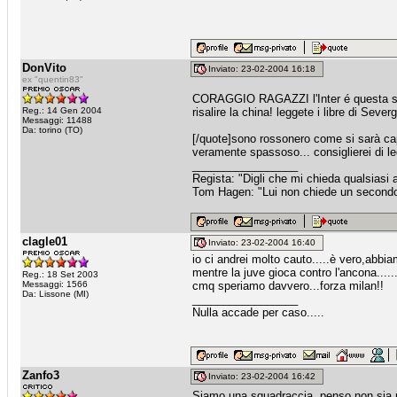
DonVito
Inviato: 23-02-2004 16:18
ex "quentin83"
CORAGGIO RAGAZZI l'Inter é questa se F
Reg.: 14 Gen 2004
risalire la china! leggete i libre di Sever
Messaggi: 11488
Da: torino (TO)
[/quote]sono rossonero come si sarà capi
veramente spassoso... consiglierei di legg
_________________
Regista: "Digli che mi chieda qualsiasi
Tom Hagen: "Lui non chiede un secondo fa
clagle01
Inviato: 23-02-2004 16:40
io ci andrei molto cauto.....è vero,abbi
mentre la juve gioca contro l'ancona......
Reg.: 18 Set 2003
Messaggi: 1566
cmq speriamo davvero...forza milan!!
Da: Lissone (MI)
_________________
Nulla accade per caso.....
Zanfo3
Inviato: 23-02-2004 16:42
Siamo una squadraccia, penso non sia po