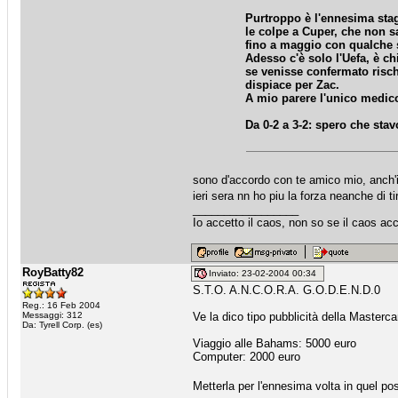
Purtroppo è l'ennesima stagi
le colpe a Cuper, che non s
fino a maggio con qualche s
Adesso c'è solo l'Uefa, è 
se venisse confermato risc
dispiace per Zac.
A mio parere l'unico medico
Da 0-2 a 3-2: spero che stav
sono d'accordo con te amico mio, anch'io
ieri sera nn ho piu la forza neanche di ti
_________________
Io accetto il caos, non so se il caos ac
RoyBatty82
Inviato: 23-02-2004 00:34
S.T.O. A.N.C.O.R.A. G.O.D.E.N.D.0
Reg.: 16 Feb 2004
Messaggi: 312
Ve la dico tipo pubblicità della Masterca
Da: Tyrell Corp. (es)
Viaggio alle Bahams: 5000 euro
Computer: 2000 euro
Metterla per l'ennesima volta in quel 