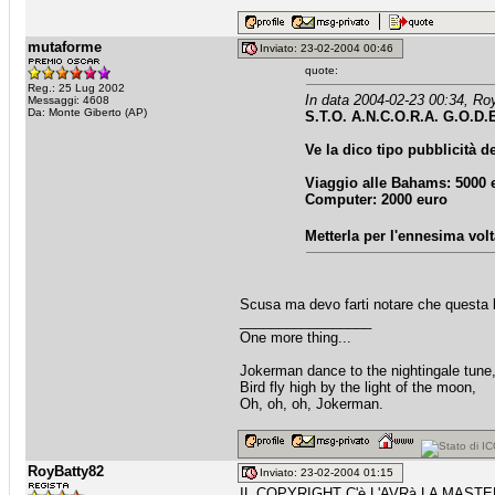
mutaforme
Inviato: 23-02-2004 00:46
quote:
Reg.: 25 Lug 2002
In data 2004-02-23 00:34, Ro
Messaggi: 4608
Da: Monte Giberto (AP)
S.T.O. A.N.C.O.R.A. G.O.D.
Ve la dico tipo pubblicità d
Viaggio alle Bahams: 5000 
Computer: 2000 euro
Metterla per l'ennesima vol
Scusa ma devo farti notare che questa ba
_________________
One more thing...
Jokerman dance to the nightingale tune
Bird fly high by the light of the moon,
Oh, oh, oh, Jokerman.
RoyBatty82
Inviato: 23-02-2004 01:15
IL COPYRIGHT C'è L'AVRà LA MASTE