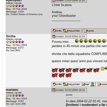
Aykroyd85
Inviato: 22-02-2004 11:10
L'Inter fa pena.
Reg.: 20 Feb 2004
Messaggi: 1529
Andrea,
Da: United States of America (es)
your Ghostbuster
_________________
Sicilia
Inviato: 22-02-2004 11:13
Povera inter......
Reg.: 03 Nov 2003
perdere in 45 minuti una partita che sem
Messaggi: 1072
Da: bari (BA)
ehmbe che bella squadretta COMPLIME
questo milan quest`anno puo vince
mariano
Inviato: 22-02-2004 19:11
quote:
Reg.: 01 Nov 2003
In data 2004-02-22 01:41, mu
Messaggi: 2283
Da: san remo (IM)
[Inviterei i moderatori a far