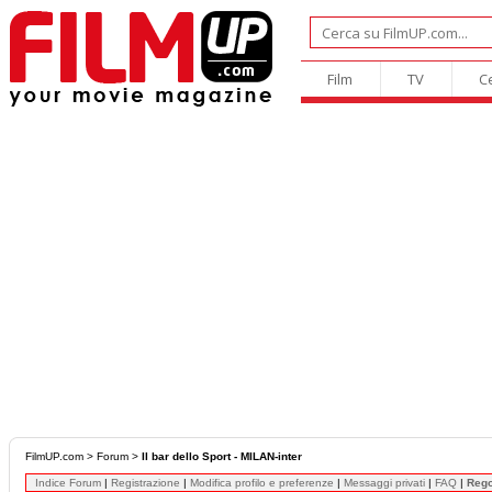
Film
TV
C
FilmUP.com
>
Forum
>
Il bar dello Sport - MILAN-inter
Indice Forum
|
Registrazione
|
Modifica profilo e preferenze
|
Messaggi privati
|
FAQ
|
Reg