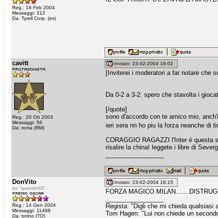
Reg.: 16 Feb 2004
Messaggi: 312
Da: Tyrell Corp. (es)
cavitt
Inviato: 23-02-2004 16:02
[Inviterei i moderatori a far notare ch
Da 0-2 a 3-2: spero che stavolta i giocat
[/quote]
sono d'accordo con te amico mio, anch'io
Reg.: 20 Ott 2003
Messaggi: 56
ieri sera nn ho piu la forza neanche di ti
Da: roma (RM)
CORAGGIO RAGAZZI l'Inter é questa se F
risalire la china! leggete i libre di Sever
_________________
DonVito
Inviato: 23-02-2004 16:15
ex "quentin83"
FORZA MAGICO MILAN.......DISTRU
_________________
Reg.: 14 Gen 2004
Regista: "Digli che mi chieda qualsiasi
Messaggi: 11488
Tom Hagen: "Lui non chiede un secondo fa
Da: torino (TO)