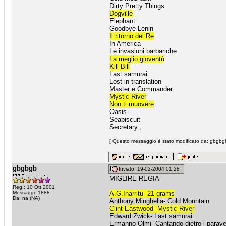
Dirty Pretty Things
Dogville
Elephant
Goodbye Lenin
Il ritorno del Re
In America
Le invasioni barbariche
La meglio gioventù
Kill Bill
Last samurai
Lost in translation
Master e Commander
Mystic River
Non ti muovere
Oasis
Seabiscuit
Secretary ,
[ Questo messaggio è stato modificato da: gbgbgb
gbgbgb
Inviato: 19-02-2004 01:28
MIGLIRE REGIA
Reg.: 10 Ott 2001
Messaggi: 1888
A.G.Inarritu- 21 grams
Da: na (NA)
Anthony Minghella- Cold Mountain
Clint Eastwood- Mystic River
Edward Zwick- Last samurai
Ermanno Olmi- Cantando dietro i parave