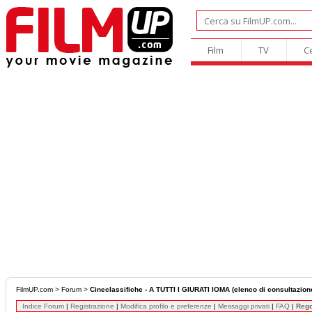
Film
TV
C
FilmUP.com
>
Forum
>
Cineclassifiche - A TUTTI I GIURATI IOMA (elenco di consultazio
Indice Forum
|
Registrazione
|
Modifica profilo e preferenze
|
Messaggi privati
|
FAQ
|
Reg