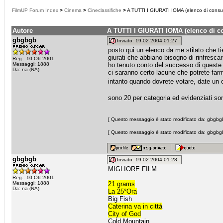
FilmUP Forum Index
>
Cinema
>
Cineclassifiche
>
A TUTTI I GIURATI IOMA (elenco di consu
Autore
A TUTTI I GIURATI IOMA (elenco di c
gbgbgb
Inviato: 19-02-2004 01:27
posto qui un elenco da me stilato che tie
giurati che abbiano bisogno di rinfrescar
Reg.: 10 Ott 2001
Messaggi: 1888
ho tenuto conto del successo di queste p
Da: na (NA)
ci saranno certo lacune che potrete farm
intanto quando dovrete votare, date un 
sono 20 per categoria ed evidenziati son
[ Questo messaggio è stato modificato da: gbgbgb
[ Questo messaggio è stato modificato da: gbgbgb
gbgbgb
Inviato: 19-02-2004 01:28
MIGLIORE FILM
Reg.: 10 Ott 2001
Messaggi: 1888
21 grams
Da: na (NA)
La 25°Ora
Big Fish
Caterina va in città
City of God
Cold Mountain