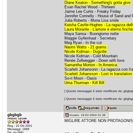
Diane Keaton - Something's gotta give
Evan Rachel Wood - Thirteen
Jaime Lee Curtis - Freaky Friday
Jennifer Connelly - House of Sand and 
Julia Roberts - Mona Lisa smile
Keisha Castle-Hughes - La ragazza dell
Laura Morante - L'amore è eterno finchè
Maya Sansa - Buongiorno notte
Maggie Gyllenhaal - Secretary
Meg Ryan - In the cut
Naomi Watts - 21 grams
Nicole Kidman - Dogville
Nicole Kidman - Cold Mountain
Renèe Zellwegger - Down with love
Samantha Morton - In America
Scarlett Johansonn - La ragazza con l'o
Scarlett Johansson - Lost in translation
So-ri Moon - Oasis
Uma Thurman - Kill Bill
[ Questo messaggio è stato modificato da: gbgbgb
[ Questo messaggio è stato modificato da: gbgbgb
gbgbgb
Inviato: 19-02-2004 01:36
MIGLIRE ATTORE NON PROTAGONI
Reg.: 10 Ott 2001
Messaggi: 1888
Da: na (NA)