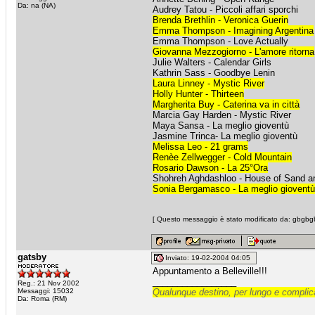
Da: na (NA)
Audrey Tatou - Piccoli affari sporchi
Brenda Brethlin - Veronica Guerin
Emma Thompson - Imagining Argentina
Emma Thompson - Love Actually
Giovanna Mezzogiorno - L'amore ritorna
Julie Walters - Calendar Girls
Kathrin Sass - Goodbye Lenin
Laura Linney - Mystic River
Holly Hunter - Thirteen
Margherita Buy - Caterina va in città
Marcia Gay Harden - Mystic River
Maya Sansa - La meglio gioventù
Jasmine Trinca- La meglio gioventù
Melissa Leo - 21 grams
Renèe Zellwegger - Cold Mountain
Rosario Dawson - La 25°Ora
Shohreh Aghdashloo - House of Sand a
Sonia Bergamasco - La meglio gioventù
[ Questo messaggio è stato modificato da: gbgbgb
gatsby
Inviato: 19-02-2004 04:05
Appuntamento a Belleville!!!
_________________
Reg.: 21 Nov 2002
Messaggi: 15032
Qualunque destino, per lungo e complica
Da: Roma (RM)