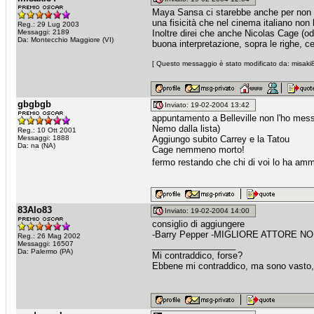
Maya Sansa ci starebbe anche per non 
una fisicità che nel cinema italiano non
Reg.: 29 Lug 2003
Messaggi: 2189
Inoltre direi che anche Nicolas Cage (od
Da: Montecchio Maggiore (VI)
buona interpretazione, sopra le righe, c
[ Questo messaggio è stato modificato da: misaki8
gbgbgb
Inviato: 19-02-2004 13:42
appuntamento a Belleville non l'ho mess
Nemo dalla lista)
Reg.: 10 Ott 2001
Messaggi: 1888
Aggiungo subito Carrey e la Tatou
Da: na (NA)
Cage nemmeno morto!
fermo restando che chi di voi lo ha amm
83Alo83
Inviato: 19-02-2004 14:00
consiglio di aggiungere
-Barry Pepper -MIGLIORE ATTORE NO
Reg.: 26 Mag 2002
Messaggi: 16507
_________________
Da: Palermo (PA)
Mi contraddico, forse?
Ebbene mi contraddico, ma sono vasto, 