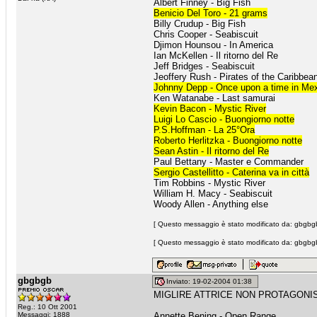
Albert Finney - Big Fish
Benicio Del Toro - 21 grams
Billy Crudup - Big Fish
Chris Cooper - Seabiscuit
Djimon Hounsou - In America
Ian McKellen - Il ritorno del Re
Jeff Bridges - Seabiscuit
Jeoffery Rush - Pirates of the Caribbea
Johnny Depp - Once upon a time in Me
Ken Watanabe - Last samurai
Kevin Bacon - Mystic River
Luigi Lo Cascio - Buongiorno notte
P.S.Hoffman - La 25°Ora
Roberto Herlitzka - Buongiorno notte
Sean Astin - Il ritorno del Re
Paul Bettany - Master e Commander
Sergio Castellitto - Caterina va in città
Tim Robbins - Mystic River
William H. Macy - Seabiscuit
Woody Allen - Anything else
[ Questo messaggio è stato modificato da: gbgbgb
[ Questo messaggio è stato modificato da: gbgbgb
gbgbgb
Inviato: 19-02-2004 01:38
MIGLIRE ATTRICE NON PROTAGONI
Reg.: 10 Ott 2001
Messaggi: 1888
Annette Bening - Open Range