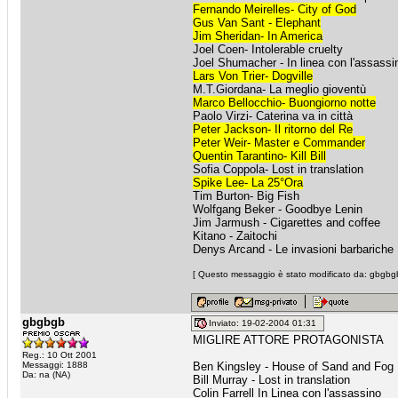
Fernando Meirelles- City of God
Gus Van Sant - Elephant
Jim Sheridan- In America
Joel Coen- Intolerable cruelty
Joel Shumacher - In linea con l'assassi
Lars Von Trier- Dogville
M.T.Giordana- La meglio gioventù
Marco Bellocchio- Buongiorno notte
Paolo Virzi- Caterina va in città
Peter Jackson- Il ritorno del Re
Peter Weir- Master e Commander
Quentin Tarantino- Kill Bill
Sofia Coppola- Lost in translation
Spike Lee- La 25°Ora
Tim Burton- Big Fish
Wolfgang Beker - Goodbye Lenin
Jim Jarmush - Cigarettes and coffee
Kitano - Zaitochi
Denys Arcand - Le invasioni barbariche
[ Questo messaggio è stato modificato da: gbgbgb
gbgbgb
Inviato: 19-02-2004 01:31
MIGLIRE ATTORE PROTAGONISTA
Reg.: 10 Ott 2001
Messaggi: 1888
Ben Kingsley - House of Sand and Fog
Da: na (NA)
Bill Murray - Lost in translation
Colin Farrell In Linea con l'assassino