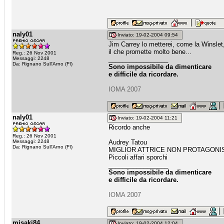
naly01
Inviato: 19-02-2004 09:54
Jim Carrey lo metterei, come la Winsle
il che promette molto bene...
Reg.: 26 Nov 2001
Messaggi: 2248
_________________
Da: Rignano Sull'Arno (FI)
Sono impossibile da dimenticare
e difficile da ricordare.
IOMA 2007
naly01
Inviato: 19-02-2004 11:21
Ricordo anche
Reg.: 26 Nov 2001
Messaggi: 2248
Audrey Tatou
Da: Rignano Sull'Arno (FI)
MIGLIOR ATTRICE NON PROTAGONI
Piccoli affari sporchi
_________________
Sono impossibile da dimenticare
e difficile da ricordare.
IOMA 2007
misaki84
Inviato: 19-02-2004 12:04