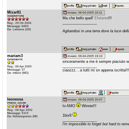
Mizar81
Inviato: 06-04-2005 16:11
Ma che bello quell'
Efelante
!!!
_________________
Reg.: 29 Ott 2004
Messaggi: 8463
Da: Latisana (UD)
Agitandosi in una terra dove la luce dell
mariam3
Inviato: 06-04-2005 19:10
sinceramente a me è sempre piaciuto wi
_________________
Reg.: 06 Apr 2005
Messaggi: 37
ciaozzz....a tutti mi sn appena iscritta!!
Da: milano (MO)
leonessa
Inviato: 06-04-2005 20:07
Io AMO
Winnie!!!
Reg.: 09 Ago 2002
Messaggi: 5315
1bix8
Da: Abbiategrasso (MI)
_________________
I'm impossible to forget but hard to re