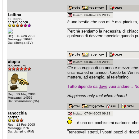
Lollina
Inviato: 06-04-2005 20:19
ex "lolly19"
è una bestia che non mi è mai piaciuta, 
_________________
Perchè sentiamo la necessita' di chiacche
qualcuno di davvero speciale,quando puo
Reg.: 11 Gen 2002
Messaggi: 19693
Da: albenga (SV)
utopia
Inviato: 06-04-2005 20:19
C'è mia cugina di un anno e mezzo che 
un'amica ed un amico.. Credo ke Winnie 
mettere, ad esempio, al telefonino
_________________
Tutto dipende da
dove
vuoi andare... No
Reg.: 29 Mag 2004
Happiness only real when shared.
Messaggi: 14557
Da: Smaramaust (NA)
ranocchia
Inviato: 07-04-2005 09:33
...è uno dei pochissimi cartoons che 
Reg.: 13 Feb 2005
_________________
Messaggi: 276
Da: ciampino (RM)
"teneteveli stretti, i vostri pezzi di ric