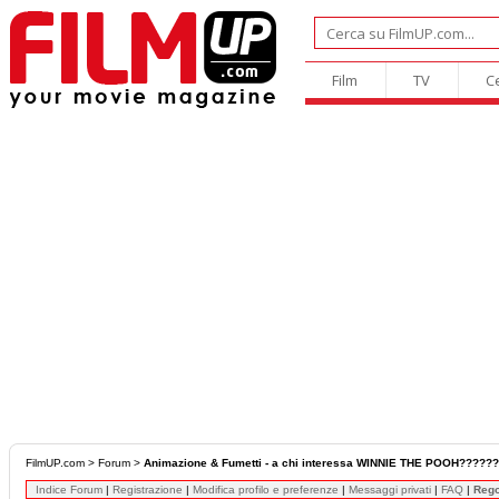
Film
TV
C
FilmUP.com
>
Forum
>
Animazione & Fumetti - a chi interessa WINNIE THE POOH?????
Indice Forum
|
Registrazione
|
Modifica profilo e preferenze
|
Messaggi privati
|
FAQ
|
Reg