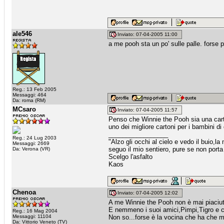
ale546
Inviato: 07-04-2005 11:00
a me pooh sta un po' sulle palle. forse pe
Reg.: 13 Feb 2005
Messaggi: 464
Da: roma (RM)
MCsaro
Inviato: 07-04-2005 11:57
Penso che Winnie the Pooh sia una cart
uno dei migliore cartoni per i bambini d
_________________
Reg.: 24 Lug 2003
"Alzo gli occhi al cielo e vedo il buio,la
Messaggi: 2669
seguo il mio sentiero, pure se non porta 
Da: Verona (VR)
Scelgo l'asfalto
Kaos
Chenoa
Inviato: 07-04-2005 12:02
A me Winnie the Pooh non è mai piaci
E nemmeno i suoi amici,Pimpi,Tigro e c
Reg.: 16 Mag 2004
Messaggi: 11104
Non so...forse è la vocina che ha che m
Da: Vittorio Veneto (TV)