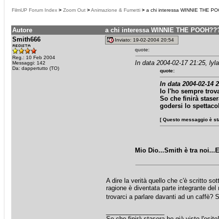
FilmUP Forum Index
>
Zoom Out
>
Animazione & Fumetti
>
a chi interessa WINNIE THE 
Autore
a chi interessa WINNIE THE POOH?
Smith666
Inviato: 19-02-2004 20:54
quote:
Reg.: 10 Feb 2004
In data 2004-02-17 21:25, lyl
Messaggi: 142
Da: dappertutto (TO)
quote:
In data 2004-02-14 
Io l'ho sempre trov
So che finirà staser
godersi lo spettaco
[ Questo messaggio è sta
Mio Dio...Smith è tra noi..
A dire la verità quello che c'è scritto s
ragione è diventata parte integrante de
trovarci a parlare davanti ad un caffè? 
_________________
So che finirà stasera ho già visto l'esit