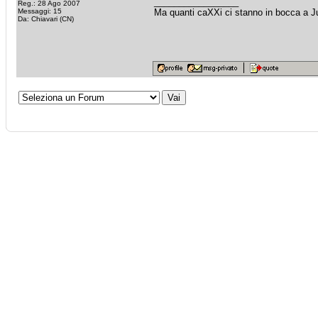
_________________
Reg.: 28 Ago 2007
Messaggi: 15
Ma quanti caXXi ci stanno in bocca a J
Da: Chiavari (CN)