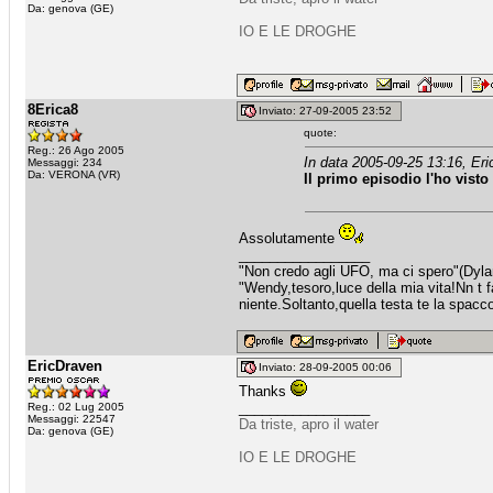
Da: genova (GE)
IO E LE DROGHE
8Erica8
Inviato: 27-09-2005 23:52
quote:
Reg.: 26 Ago 2005
In data 2005-09-25 13:16, Eri
Messaggi: 234
Da: VERONA (VR)
Il primo episodio l'ho visto
Assolutamente
_________________
"Non credo agli UFO, ma ci spero"(Dyl
"Wendy,tesoro,luce della mia vita!Nn t fa
niente.Soltanto,quella testa te la spacco 
EricDraven
Inviato: 28-09-2005 00:06
Thanks
_________________
Reg.: 02 Lug 2005
Messaggi: 22547
Da triste, apro il water
Da: genova (GE)
IO E LE DROGHE