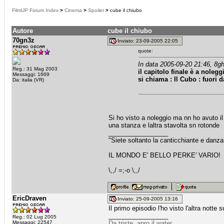
FilmUP Forum Index
>
Cinema
>
Spoiler
>
cube il chiubo
Autore
cube il chiubo
70gn3z
Inviato: 23-09-2005 22:05
quote:
In data 2005-09-20 21:46, 8gh
Reg.: 31 Mag 2003
il capitolo finale è a nolegg
Messaggi: 1669
si chiama : Il Cubo : fuori 
Da: italia (VR)
Si ho visto a noleggio ma nn ho avuto il 
una stanza e laltra stavolta sn rotonde
_________________
"Siete soltanto la canticchiante e dan
IL MONDO E' BELLO PERKE' VARIO!
\,,/ =;-o \,,/
EricDraven
Inviato: 25-09-2005 13:16
Il primo episodio l'ho visto l'altra notte
_________________
Reg.: 02 Lug 2005
Messaggi: 22547
Da triste, apro il water