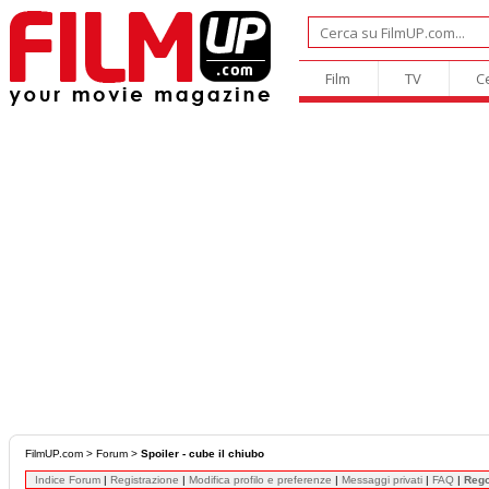
Film
TV
C
FilmUP.com
>
Forum
>
Spoiler - cube il chiubo
Indice Forum
|
Registrazione
|
Modifica profilo e preferenze
|
Messaggi privati
|
FAQ
|
Reg