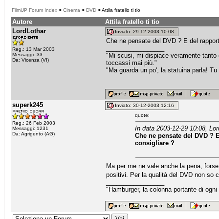
FilmUP Forum Index
>
Cinema
>
DVD
>
Attila fratello ti tio
Autore
Attila fratello ti tio
LordLothar
Inviato: 29-12-2003 10:08
Che ne pensate del DVD ? E del rapporto
_________________
Reg.: 13 Mar 2003
Messaggi: 33
"Mi scusi, mi dispiace veramente tanto 
Da: Vicenza (VI)
toccassi mai più."
"Ma guarda un po', la statuina parla! Tu 
superk245
Inviato: 30-12-2003 12:16
quote:
Reg.: 26 Feb 2003
In data 2003-12-29 10:08, Lor
Messaggi: 1231
Da: Agrigento (AG)
Che ne pensate del DVD ? E 
consigliare ?
Ma per me ne vale anche la pena, forse. 
positivi. Per la qualità del DVD non so c
_________________
"Hamburger, la colonna portante di ogni