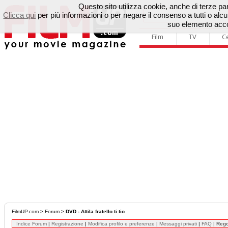
Questo sito utilizza cookie, anche di terze parti
Clicca qui
per più informazioni o per negare il consenso a tutti o a
suo elemento accon
Film
TV
C
FilmUP.com
>
Forum
>
DVD - Attila fratello ti tio
Indice Forum
|
Registrazione
|
Modifica profilo e preferenze
|
Messaggi privati
|
FAQ
|
Reg