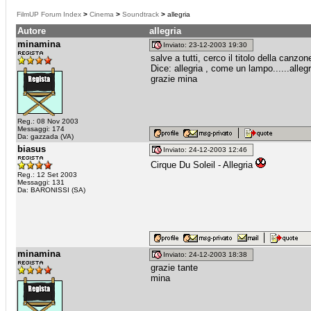
FilmUP Forum Index
>
Cinema
>
Soundtrack
>
allegria
Autore
allegria
minamina
Inviato: 23-12-2003 19:30
salve a tutti, cerco il titolo della canz
Dice: allegria , come un lampo......allegr
grazie mina
Reg.: 08 Nov 2003
Messaggi: 174
Da: gazzada (VA)
biasus
Inviato: 24-12-2003 12:46
Cirque Du Soleil - Allegria
Reg.: 12 Set 2003
Messaggi: 131
Da: BARONISSI (SA)
minamina
Inviato: 24-12-2003 18:38
grazie tante
mina