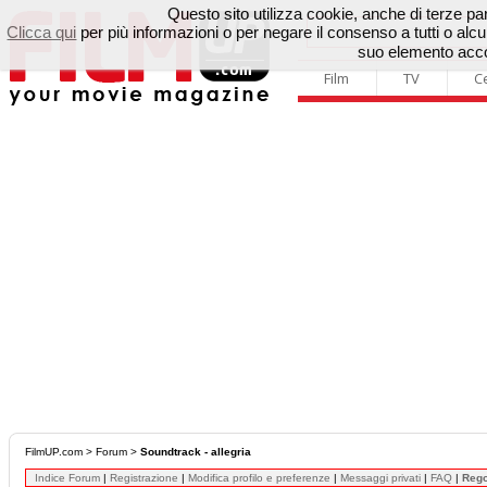
Questo sito utilizza cookie, anche di terze parti
Clicca qui
per più informazioni o per negare il consenso a tutti o a
suo elemento accon
Film
TV
C
FilmUP.com
>
Forum
>
Soundtrack - allegria
Indice Forum
|
Registrazione
|
Modifica profilo e preferenze
|
Messaggi privati
|
FAQ
|
Reg