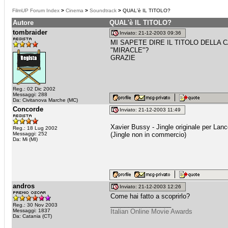
FilmUP Forum Index
>
Cinema
>
Soundtrack
>
QUAL'è IL TITOLO?
Autore
QUAL'è IL TITOLO?
tombraider
Inviato: 21-12-2003 09:36
MI SAPETE DIRE IL TITOLO DELLA
"MIRACLE"?
GRAZIE
Reg.: 02 Dic 2002
Messaggi: 288
Da: Civitanova Marche (MC)
Concorde
Inviato: 21-12-2003 11:49
Xavier Bussy - Jingle originale per La
Reg.: 18 Lug 2002
Messaggi: 252
(Jingle non in commercio)
Da: Mi (MI)
andros
Inviato: 21-12-2003 12:26
Come hai fatto a scoprirlo?
_________________
Reg.: 30 Nov 2003
Messaggi: 1837
Italian Online Movie Awards
Da: Catania (CT)