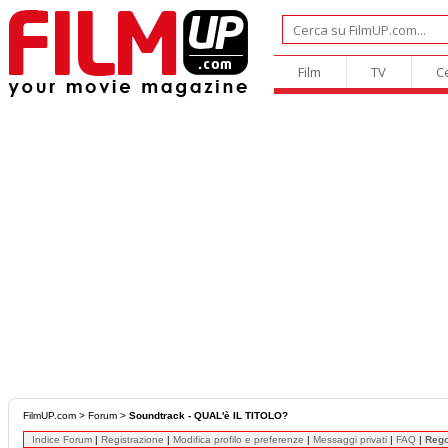
Film
TV
C
FilmUP.com
>
Forum
>
Soundtrack - QUAL'è IL TITOLO?
Indice Forum
|
Registrazione
|
Modifica profilo e preferenze
|
Messaggi privati
|
FAQ
|
Reg