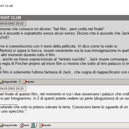
IGHT CLUB
i FIGHT CLUB
: 29-03-2002 20:22
ersone che conosco mi dicono: "bel film.. però crolla nel finale".
e è assurdo e soprattutto senza alcun senso. Dicono che è assurdo che J
IVE!
e è coerentissimo con il resto della pellicola. Vi dico come la vedo io:
Norton) si spara in bocca, muore veramente ma la sua immaginazione in que
altri momenti durante tutto il film.
o.. anche se fosse sopravvissuto al "tentato suicidio".. Jack muore comunque.. 
la regia di Fincher proprio ad inizio film ci mostra che sotto al loro palazzo si
..
del film è solamente l'ultima fantasia di Jack.. che sogna di riappacificarsi co
: 29-03-2002 20:25
o nel finale di questo film, nel momento in cui i due osservano i palazzi che cro
o per fotogrammo. in 2 di questi potete vedere un pene (disgustoso) di un uom
_________
 urlando che solo io potevo salvare la terra. Cososcevo bene lo sguardo di un
 uno specchio."