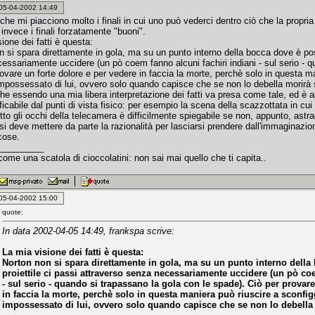
: 05-04-2002 14:49
he mi piacciono molto i finali in cui uno può vederci dentro ciò che la propria
invece i finali forzatamente "buoni".
ione dei fatti è questa:
n si spara direttamente in gola, ma su un punto interno della bocca dove è poss
essariamente uccidere (un pò coem fanno alcuni fachiri indiani - sul serio - q
ovare un forte dolore e per vedere in faccia la morte, perchè solo in questa ma
impossessato di lui, ovvero solo quando capisce che se non lo debella morirà s
he essendo una mia libera interpretazione dei fatti va presa come tale, ed è alt
ficabile dal punti di vista fisico: per esempio la scena della scazzottata in cui 
to gli occhi della telecamera è difficilmente spiegabile se non, appunto, astr
 si deve mettere da parte la razionalità per lasciarsi prendere dall'immaginazi
cose.
_________
come una scatola di cioccolatini: non sai mai quello che ti capita..
: 05-04-2002 15:00
quote:
In data 2002-04-05 14:49, frankspa scrive:
La mia visione dei fatti è questa:
Norton non si spara direttamente in gola, ma su un punto interno della
proiettile ci passi attraverso senza necessariamente uccidere (un pò coe
- sul serio - quando si trapassano la gola con le spade). Ciò per provare
in faccia la morte, perchè solo in questa maniera può riuscire a sconfigg
impossessato di lui, ovvero solo quando capisce che se non lo debella 