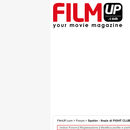
FilmUP.com
>
Forum
>
Spoiler - finale di FIGHT CLU
Indice Forum
|
Registrazione
|
Modifica profilo e pre