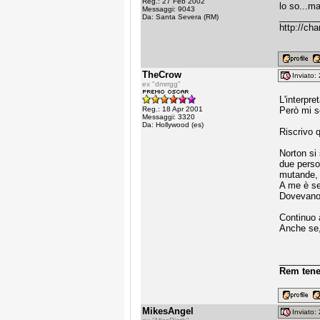
Reg.: 27 Feb 2002
lo so...m
Messaggi: 9043
________
Da: Santa Severa (RM)
http://cha
TheCrow
Inviato
ex "dmrrgg"
L'interpre
Reg.: 18 Apr 2001
Però mi s
Messaggi: 3320
Da: Hollywood (es)
Riscrivo 
Norton si
due perso
mutande, i
A me è s
Dovevano m
Continuo 
Anche se, 
________
Rem tene
MikesAngel
Inviato