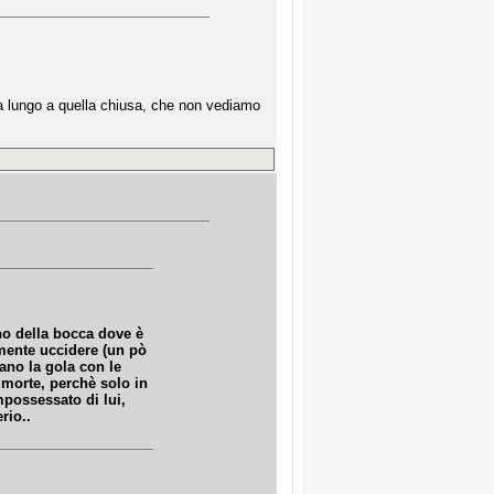
ì a lungo a quella chiusa, che non vediamo
no della bocca dove è
amente uccidere (un pò
sano la gola con le
a morte, perchè solo in
mpossessato di lui,
rio..