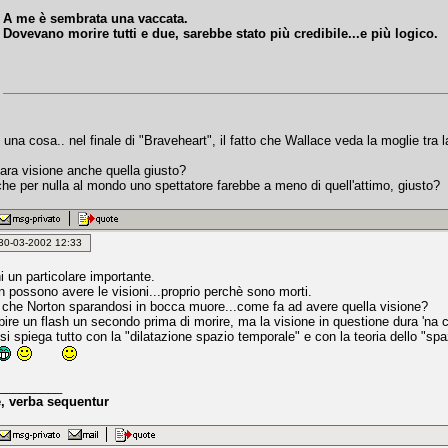
A me è sembrata una vaccata.
Dovevano morire tutti e due, sarebbe stato più credibile...e più logico.
na cosa.. nel finale di "Braveheart", il fatto che Wallace veda la moglie tra 
iara visione anche quella giusto?
he per nulla al mondo uno spettatore farebbe a meno di quell'attimo, giusto?
: 30-03-2002 12:33
i un particolare importante.
n possono avere le visioni...proprio perchè sono morti.
i che Norton sparandosi in bocca muore...come fa ad avere quella visione?
ire un flash un secondo prima di morire, ma la visione in questione dura 'na ci
si spiega tutto con la "dilatazione spazio temporale" e con la teoria dello "sp
_________
, verba sequentur