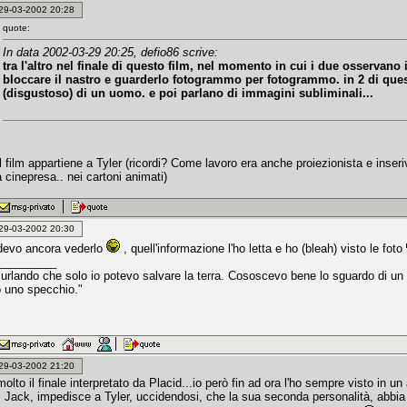
: 29-03-2002 20:28
quote:
In data 2002-03-29 20:25, defio86 scrive:
tra l'altro nel finale di questo film, nel momento in cui i due osservano 
bloccare il nastro e guarderlo fotogrammo per fotogrammo. in 2 di ques
(disgustoso) di un uomo. e poi parlano di immagini subliminali...
l film appartiene a Tyler (ricordi? Come lavoro era anche proiezionista e inser
da cinepresa.. nei cartoni animati)
: 29-03-2002 20:30
devo ancora vederlo
, quell'informazione l'ho letta e ho (bleah) visto le foto
_________
 urlando che solo io potevo salvare la terra. Cososcevo bene lo sguardo di un
 uno specchio."
: 29-03-2002 21:20
olto il finale interpretato da Placid...io però fin ad ora l'ho sempre visto in un
, Jack, impedisce a Tyler, uccidendosi, che la sua seconda personalità, abbia i