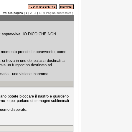
Vai alla pagina ( 1 |
2
|
3
|
4
|
5
Pagina successiva
)
ack sopravviva. IO DICO CHE NON
l momento prende il sopravvento, come
si trova in uno dei palazzi destinati a
 trova un furgoncino destinato ad
n marla.. una visione insomma.
llano potete bloccare il nastro e guarderlo
o. e poi parlano di immagini subliminali...
 uomo disperato.