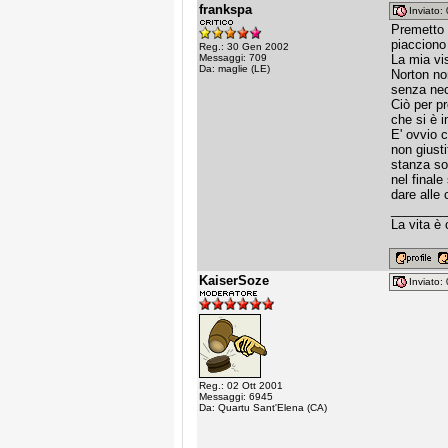
frankspa
Inviato
Premetto c
piacciono 
Reg.: 30 Gen 2002
Messaggi: 709
La mia vis
Da: maglie (LE)
Norton no
senza nec
Ciò per pr
che si è 
E' ovvio c
non giusti
stanza sot
nel finale
dare alle 
________
La vita è 
KaiserSoze
Inviato
Reg.: 02 Ott 2001
Messaggi: 6945
Da: Quartu Sant'Elena (CA)