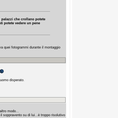
i palazzi che crollano potete
ti potete vedere un pene
iva quei fotogrammi durante il montaggio
 uomo disperato.
 altro modo...
l soppravento su di lui...è troppo risolutivo