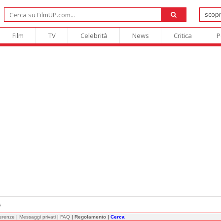
Film
TV
Celebrità
News
Critica
P
B
ferenze
|
Messaggi privati
|
FAQ
|
Regolamento
|
Cerca