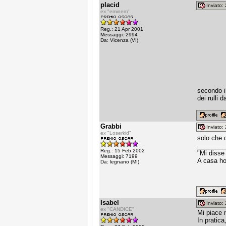
placid
Inviato
ex "eminem"
Reg.: 21 Apr 2001
Messaggi: 2994
Da: Vicenza (VI)
secondo i
dei rulli 
Grabbi
Inviato
ex "Loserkid"
solo che 
________
Reg.: 15 Feb 2002
"Mi disse
Messaggi: 7199
A casa ho
Da: legnano (MI)
Isabel
Inviato
ex "CANDICE"
Mi piace m
In pratica