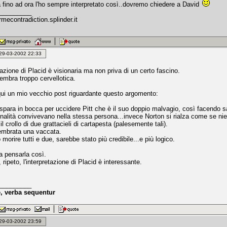
a fino ad ora l'ho sempre interpretato così..dovremo chiedere a David
_________
rmecontradiction.splinder.it
: 29-03-2002 22:33
tazione di Placid è visionaria ma non priva di un certo fascino.
embra troppo cervellotica.
qui un mio vecchio post riguardante questo argomento:
 spara in bocca per uccidere Pitt che è il suo doppio malvagio, così facendo s
nalità convivevano nella stessa persona...invece Norton si rialza come se nie
l crollo di due grattacieli di cartapesta (palesemente tali).
embrata una vaccata.
orire tutti e due, sarebbe stato più credibile...e più logico.
a pensarla così.
ripeto, l'interpretazione di Placid è interessante.
_________
, verba sequentur
: 29-03-2002 23:59