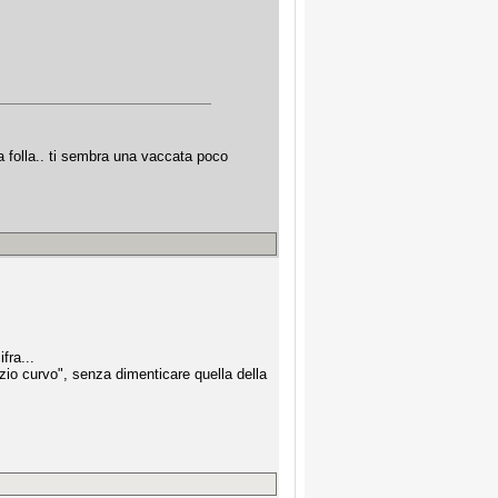
la folla.. ti sembra una vaccata poco
fra...
azio curvo", senza dimenticare quella della