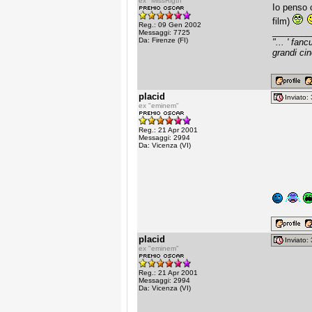
ex "MissRigth"
Io penso c
film)
Reg.: 09 Gen 2002
________
Messaggi: 7725
Da: Firenze (FI)
"... ' fan
grandi cin
placid
Inviato
ex "eminem"
Reg.: 21 Apr 2001
Messaggi: 2994
Da: Vicenza (VI)
placid
Inviato
ex "eminem"
Reg.: 21 Apr 2001
Messaggi: 2994
Da: Vicenza (VI)