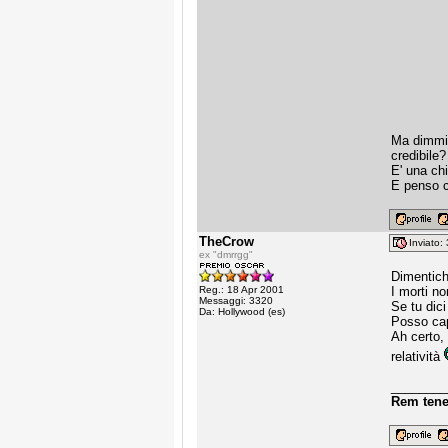
Ma dimmi u
credibile?
E' una ch
E penso c
TheCrow
Inviato
ex "dmrrgg"
Dimentich
Reg.: 18 Apr 2001
I morti no
Messaggi: 3320
Se tu dic
Da: Hollywood (es)
Posso cap
Ah certo, 
relatività
________
Rem tene