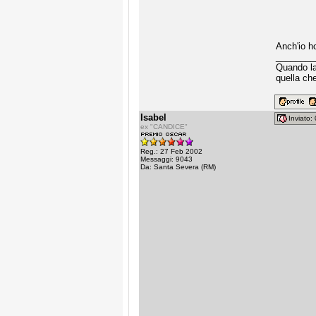
Anch'io ho
________
Quando la 
quella che
Isabel
Inviato
ex "CANDICE"
Reg.: 27 Feb 2002
Messaggi: 9043
Da: Santa Severa (RM)