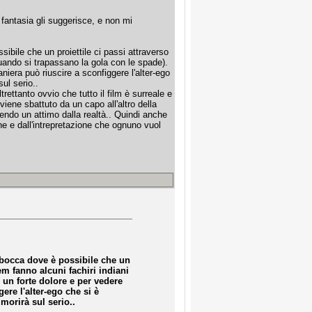
 fantasia gli suggerisce, e non mi
ibile che un proiettile ci passi attraverso
uando si trapassano la gola con le spade).
niera può riuscire a sconfiggere l'alter-ego
ul serio..
rettanto ovvio che tutto il film è surreale e
viene sbattuto da un capo all'altro della
aendo un attimo dalla realtà.. Quindi anche
one e dall'intrepretazione che ognuno vuol
 bocca dove è possibile che un
m fanno alcuni fachiri indiani
 un forte dolore e per vedere
ere l'alter-ego che si è
morirà sul serio..