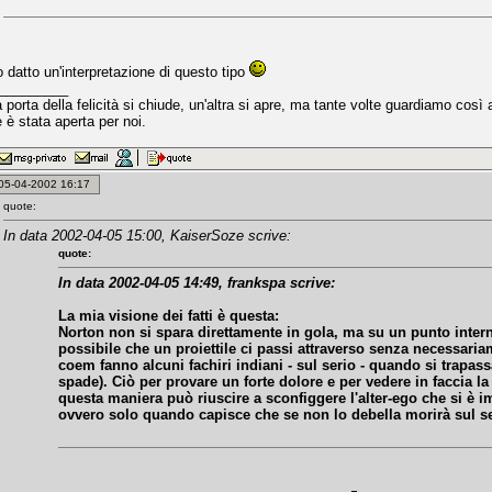
 datto un'interpretazione di questo tipo
_________
porta della felicità si chiude, un'altra si apre, ma tante volte guardiamo cos
 è stata aperta per noi.
: 05-04-2002 16:17
quote:
In data 2002-04-05 15:00, KaiserSoze scrive:
quote:
In data 2002-04-05 14:49, frankspa scrive:
La mia visione dei fatti è questa:
Norton non si spara direttamente in gola, ma su un punto inter
possibile che un proiettile ci passi attraverso senza necessari
coem fanno alcuni fachiri indiani - sul serio - quando si trapas
spade). Ciò per provare un forte dolore e per vedere in faccia l
questa maniera può riuscire a sconfiggere l'alter-ego che si è i
ovvero solo quando capisce che se non lo debella morirà sul se