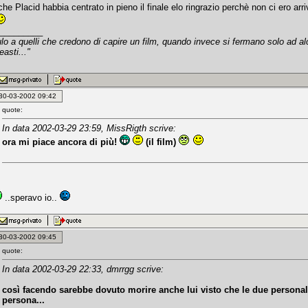
he Placid habbia centrato in pieno il finale elo ringrazio perchè non ci ero arr
_________
culo a quelli che credono di capire un film, quando invece si fermano solo ad al
easti..."
: 30-03-2002 09:42
quote:
In data 2002-03-29 23:59, MissRigth scrive:
ora mi piace ancora di più!
(il film)
..speravo io..
: 30-03-2002 09:45
quote:
In data 2002-03-29 22:33, dmrrgg scrive:
così facendo sarebbe dovuto morire anche lui visto che le due personal
persona...