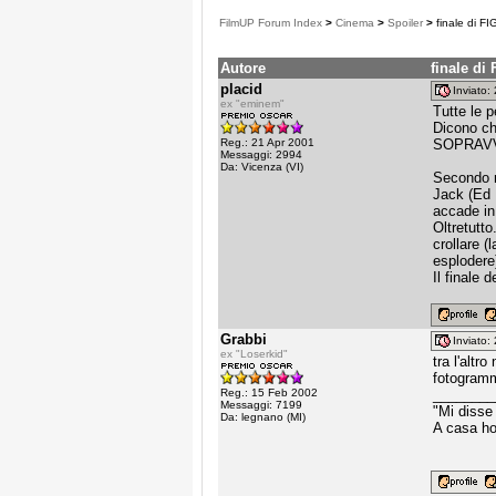
FilmUP Forum Index
>
Cinema
>
Spoiler
>
finale di F
Autore
finale d
placid
Inviato
ex "eminem"
Tutte le p
Dicono ch
Reg.: 21 Apr 2001
SOPRAVV
Messaggi: 2994
Da: Vicenza (VI)
Secondo m
Jack (Ed 
accade in 
Oltretutt
crollare (
esplodere)
Il finale 
Grabbi
Inviato
ex "Loserkid"
tra l'altr
fotogramm
Reg.: 15 Feb 2002
________
Messaggi: 7199
"Mi disse
Da: legnano (MI)
A casa ho