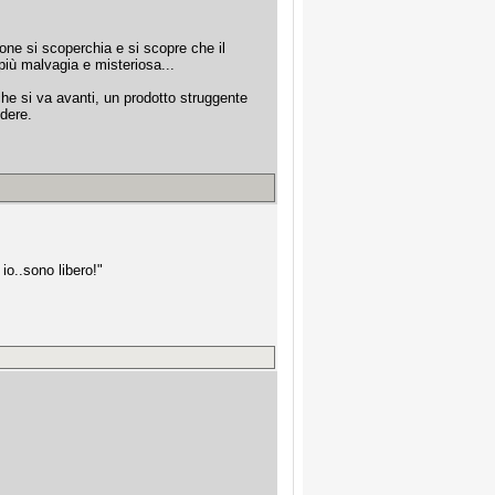
one si scoperchia e si scopre che il
più malvagia e misteriosa...
 si va avanti, un prodotto struggente
edere.
io..sono libero!"