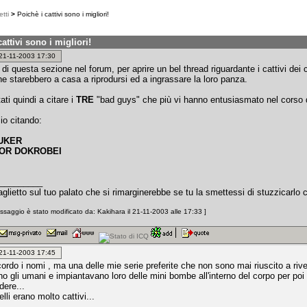
tti
>
Poichè i cattivi sono i migliori!
attivi sono i migliori!
: 21-11-2003 17:30
 di questa sezione nel forum, per aprire un bel thread riguardante i cattivi dei 
ne starebbero a casa a riprodursi ed a ingrassare la loro panza.
tati quindi a citare i
TRE
"bad guys" che più vi hanno entusiasmato nel corso de
io citando:
UKER
TOR DOKROBEI
_________
taglietto sul tuo palato che si rimarginerebbe se tu la smettessi di stuzzicarlo
saggio è stato modificato da: Kakihara il 21-11-2003 alle 17:33 ]
: 21-11-2003 17:45
cordo i nomi , ma una delle mie serie preferite che non sono mai riuscito a ri
o gli umani e impiantavano loro delle mini bombe all'interno del corpo per poi r
dere...
lli erano molto cattivi...