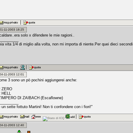
: 21-11-2003 18:25
caldare..era solo x difendere le mie ragioni..
_________
ia vita 1/4 di miglio alla volta, non mi importa di niente.Per quei dieci secondi 
: 24-11-2003 12:01
ome 3 sono un pò pochini aggiungerei anche:
R ZERO
 HELL
'IMPERO DI ZAIBACH (Escaflowne)
_________
un sette fottuto Martini! Non ti confondere con i fiori!"
: 24-11-2003 12:40