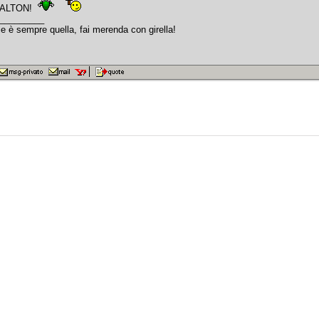
i DALTON!
_________
le è sempre quella, fai merenda con girella!