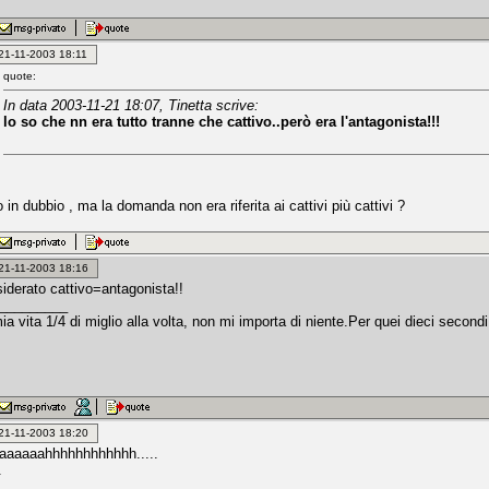
: 21-11-2003 18:11
quote:
In data 2003-11-21 18:07, Tinetta scrive:
lo so che nn era tutto tranne che cattivo..però era l'antagonista!!!
in dubbio , ma la domanda non era riferita ai cattivi più cattivi ?
: 21-11-2003 18:16
siderato cattivo=antagonista!!
_________
ia vita 1/4 di miglio alla volta, non mi importa di niente.Per quei dieci secondi 
: 21-11-2003 18:20
aaaaaahhhhhhhhhhhh.....
.