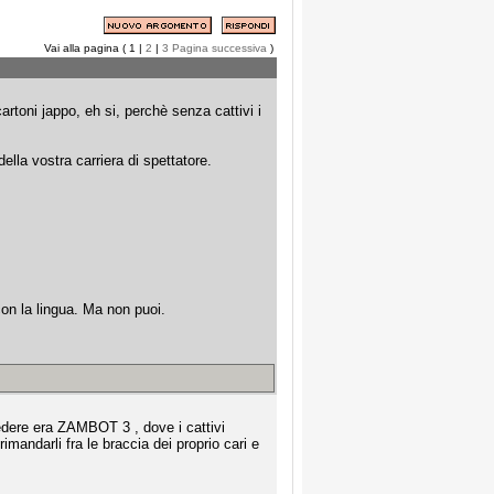
Vai alla pagina ( 1 |
2
|
3
Pagina successiva
)
cartoni jappo, eh si, perchè senza cattivi i
lla vostra carriera di spettatore.
 con la lingua. Ma non puoi.
vedere era ZAMBOT 3 , dove i cattivi
imandarli fra le braccia dei proprio cari e