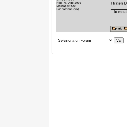
Reg.: 07 Ago 2003
I fratell
Messaggi: 520
________
Da: saronno (VA)
...la mora