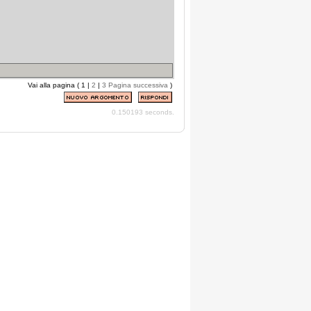
Vai alla pagina ( 1 |
2
|
3
Pagina successiva
)
0.150193 seconds.