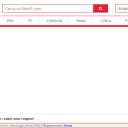
Film
TV
Celebrità
News
Critica
P
i cattivi sono i migliori!
ferenze
|
Messaggi privati
|
FAQ
|
Regolamento
|
Cerca