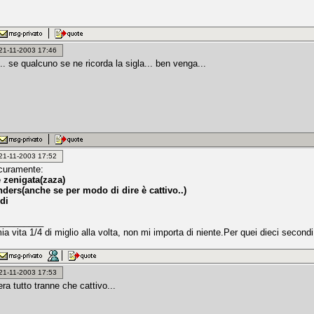
: 21-11-2003 17:46
o... se qualcuno se ne ricorda la sigla... ben venga...
: 21-11-2003 17:52
curamente:
e zenigata(zaza)
ders(anche se per modo di dire è cattivo..)
di
_________
ia vita 1/4 di miglio alla volta, non mi importa di niente.Per quei dieci secondi 
: 21-11-2003 17:53
ra tutto tranne che cattivo...