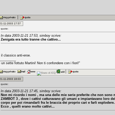
: 21-11-2003 17:57
quote:
In data 2003-11-21 17:53, simboy scrive:
Zenigata era tutto tranne che cattivo...
il classico anti-eroe.
_________
un sette fottuto Martini! Non ti confondere con i fiori!"
: 21-11-2003 18:03
quote:
In data 2003-11-21 17:45, simboy scrive:
Non mi ricordo i nomi , ma una delle mie serie preferite che non sono m
ZAMBOT 3 , dove i cattivi catturavano gli umani e impiantavano loro del
corpo per poi rimandarli fra le braccia dei proprio cari e farli esplodere.
Ecco , quelli erano molto cattivi...