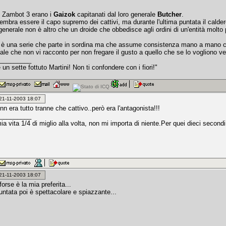
di Zambot 3 erano i
Gaizok
capitanati dal loro generale
Butcher
.
embra essere il capo supremo dei cattivi, ma durante l'ultima puntata il calder
enerale non è altro che un droide che obbedisce agli ordini di un'entità molto 
è una serie che parte in sordina ma che assume consistenza mano a mano che
ale che non vi racconto per non fregare il gusto a quello che se lo vogliono v
_________
un sette fottuto Martini! Non ti confondere con i fiori!"
: 21-11-2003 18:07
nn era tutto tranne che cattivo..però era l'antagonista!!!
_________
ia vita 1/4 di miglio alla volta, non mi importa di niente.Per quei dieci secondi 
: 21-11-2003 18:07
 forse è la mia preferita...
untata poi è spettacolare e spiazzante...