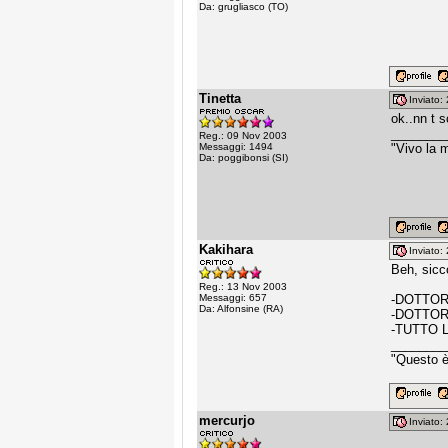
Da: grugliasco (TO)
Tinetta
Inviato
ok..nn t s
________
Reg.: 09 Nov 2003
Messaggi: 1494
"Vivo la m
Da: poggibonsi (SI)
Kakihara
Inviato
Beh, sicc
Reg.: 13 Nov 2003
Messaggi: 657
-DOTTO
Da: Alfonsine (RA)
-DOTTOR
-TUTTO L
________
"Questo è 
mercurjo
Inviato