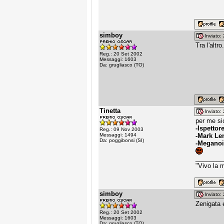
simboy
Inviato
Tra l'altr
Reg.: 20 Set 2002
Messaggi: 1603
Da: grugliasco (TO)
Tinetta
Inviato
per me si
-Ispettor
Reg.: 09 Nov 2003
Messaggi: 1494
-Mark Len
Da: poggibonsi (SI)
-Meganoi
________
"Vivo la m
simboy
Inviato
Zenigata e
Reg.: 20 Set 2002
Messaggi: 1603
Da: grugliasco (TO)