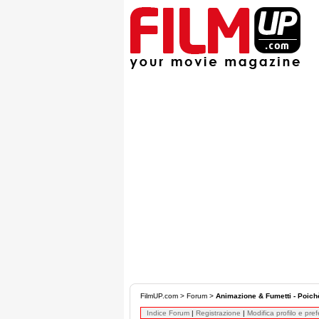
FilmUP.com
>
Forum
>
Animazione & Fumetti - Poichè 
Indice Forum
|
Registrazione
|
Modifica profilo e pre