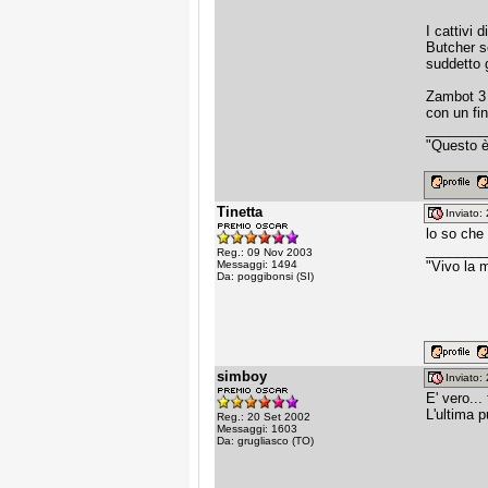
I cattivi 
Butcher s
suddetto g
Zambot 3 
con un fin
________
"Questo è 
Tinetta
Inviato
lo so che 
________
Reg.: 09 Nov 2003
Messaggi: 1494
"Vivo la m
Da: poggibonsi (SI)
simboy
Inviato
E' vero...
L'ultima p
Reg.: 20 Set 2002
Messaggi: 1603
Da: grugliasco (TO)