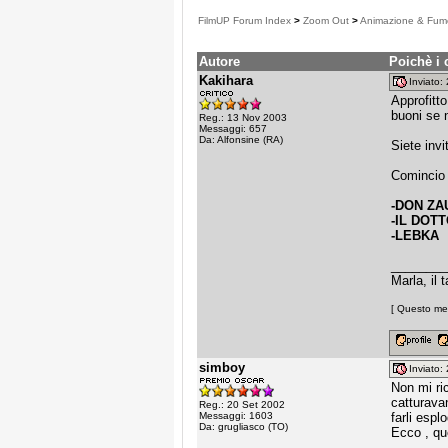
FilmUP Forum Index
>
Zoom Out
>
Animazione & Fume
Autore
Poichè i c
Kakihara
Inviato
Approfitto
buoni se 
Reg.: 13 Nov 2003
Messaggi: 657
Da: Alfonsine (RA)
Siete invi
Comincio 
-DON ZA
-IL DOT
-LEBKA
________
Marla, il 
[ Questo mes
simboy
Inviato
Non mi ri
catturavan
Reg.: 20 Set 2002
Messaggi: 1603
farli esplo
Da: grugliasco (TO)
Ecco , que