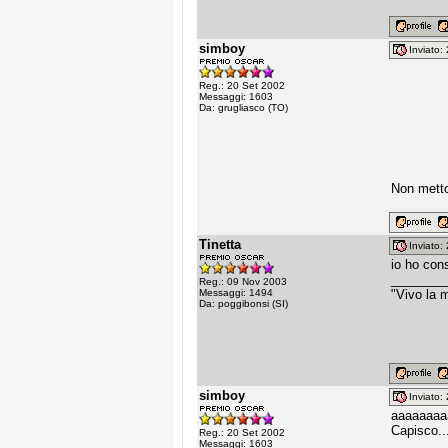
simboy
Inviato
Reg.: 20 Set 2002
Messaggi: 1603
Da: grugliasco (TO)
Non metto 
Tinetta
Inviato
io ho con
________
Reg.: 09 Nov 2003
Messaggi: 1494
"Vivo la m
Da: poggibonsi (SI)
simboy
Inviato
aaaaaaaa
Capisco..
Reg.: 20 Set 2002
Messaggi: 1603