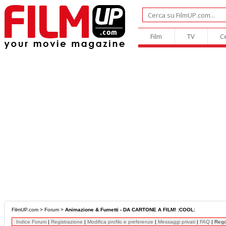
Film
TV
C
FilmUP.com
>
Forum
>
Animazione & Fumetti - DA CARTONE A FILM! :COOL:
Indice Forum
|
Registrazione
|
Modifica profilo e preferenze
|
Messaggi privati
|
FAQ
|
Reg