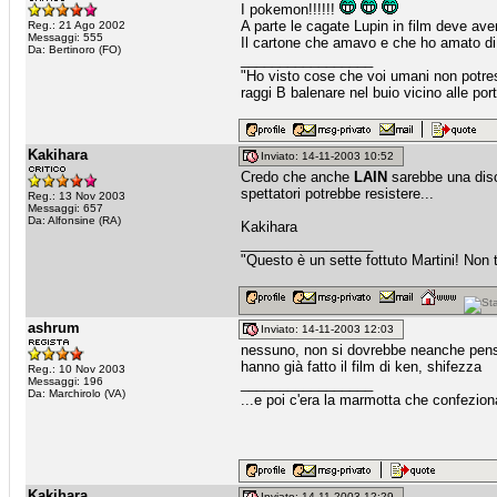
I pokemon!!!!!!
A parte le cagate Lupin in film deve aver
Reg.: 21 Ago 2002
Messaggi: 555
Il cartone che amavo e che ho amato di p
Da: Bertinoro (FO)
_________________
"Ho visto cose che voi umani non potres
raggi B balenare nel buio vicino alle
Kakihara
Inviato: 14-11-2003 10:52
Credo che anche
LAIN
sarebbe una discr
spettatori potrebbe resistere...
Reg.: 13 Nov 2003
Messaggi: 657
Da: Alfonsine (RA)
Kakihara
_________________
"Questo è un sette fottuto Martini! Non t
ashrum
Inviato: 14-11-2003 12:03
nessuno, non si dovrebbe neanche pensa
hanno già fatto il film di ken, shifezza
Reg.: 10 Nov 2003
Messaggi: 196
_________________
Da: Marchirolo (VA)
...e poi c'era la marmotta che confezion
Kakihara
Inviato: 14-11-2003 12:29