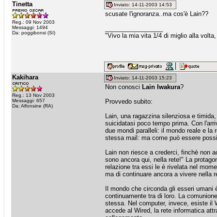
Tinetta
Inviato: 14-11-2003 14:53
scusate l'ignoranza..ma cos'è Lain??
Reg.: 09 Nov 2003
Messaggi: 1494
_________________
Da: poggibonsi (SI)
"Vivo la mia vita 1/4 di miglio alla volta
Kakihara
Inviato: 14-11-2003 15:23
Non conosci
Lain Iwakura
?
Reg.: 13 Nov 2003
Messaggi: 657
Provvedo subito:
Da: Alfonsine (RA)
Lain, una ragazzina silenziosa e timida
suicidatasi poco tempo prima. Con l'arri
due mondi paralleli: il mondo reale e l
stessa mail: ma come può essere possib
Lain non riesce a crederci, finchè non 
sono ancora qui, nella rete!" La protagon
relazione tra essi le è rivelata nel mom
ma di continuare ancora a vivere nella re
Il mondo che circonda gli esseri umani è
continuamente tra di loro. La comunione 
stessa. Nel computer, invece, esiste il 
accede al Wired, la rete informatica attr