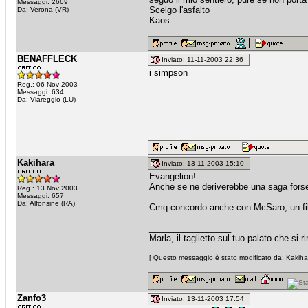
Messaggi: 2669
Scelgo l'asfalto
Da: Verona (VR)
Kaos
BENAFFLECK
Inviato: 11-11-2003 22:36
i simpson
Reg.: 06 Nov 2003
Messaggi: 634
Da: Viareggio (LU)
Kakihara
Inviato: 13-11-2003 15:10
Evangelion!
Anche se ne deriverebbe una saga forse
Reg.: 13 Nov 2003
Messaggi: 657
Da: Alfonsine (RA)
Cmq concordo anche con McSaro, un film
_________________
Marla, il taglietto sul tuo palato che si
[ Questo messaggio è stato modificato da: Kakihar
Zanfo3
Inviato: 13-11-2003 17:54