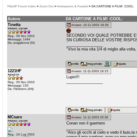
FilmUP Forum Index
>
Zoom Out
>
Animazione & Fumetti
>
DA CARTONE A FILM! :COOL:
Autore
DA CARTONE A FILM! :COOL:
Tinetta
Inviato: 10-11-2003 18:39
SECONDO VOI QUALE POTREBBE ES
Reg.: 09 Nov 2003
Messaggi: 1494
SN CURIOSA DELLE VOSTRE RISPO
Da: poggibonsi (SI)
_________________
"Vivo la mia vita 1/4 di miglio alla volta
1221HF
Inviato: 11-11-2003 18:15
Lupin!!!
_________________
Reg.: 05 Nov 2003
Messaggi: 130
Da: Filottrano (AN)
MCsaro
Inviato: 11-11-2003 20:36
Conan non il guerriero
_________________
"Alzo gli occhi al cielo e vedo il buio,la
Reg.: 24 Lug 2003
seguo il mio sentiero, pure se non porta 