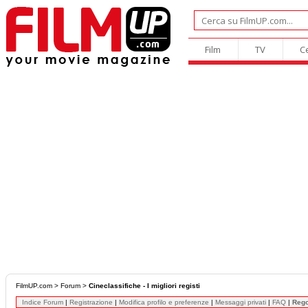
Film
TV
C
FilmUP.com
>
Forum
>
Cineclassifiche - I migliori registi
Indice Forum
|
Registrazione
|
Modifica profilo e preferenze
|
Messaggi privati
|
FAQ
|
Reg