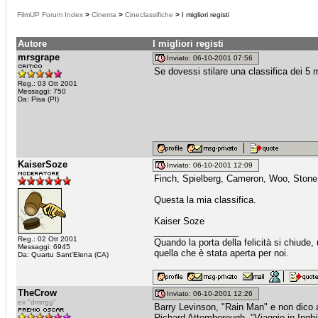
FilmUP Forum Index
>
Cinema
>
Cineclassifiche
>
I migliori registi
Autore
I migliori registi
mrsgrape
Inviato: 06-10-2001 07:56
Se dovessi stilare una classifica dei 5 
Reg.: 03 Ott 2001
Messaggi: 750
Da: Pisa (PI)
KaiserSoze
Inviato: 06-10-2001 12:09
Finch, Spielberg, Cameron, Woo, Stone
Questa la mia classifica.
Kaiser Soze
_________________
Reg.: 02 Ott 2001
Quando la porta della felicità si chiude
Messaggi: 6945
quella che è stata aperta per noi.
Da: Quartu Sant'Elena (CA)
TheCrow
Inviato: 06-10-2001 12:26
ex "dmrrgg"
Barry Levinson, "Rain Man" e non dico a
Richard Attemborough, "Viaggio in Inghi