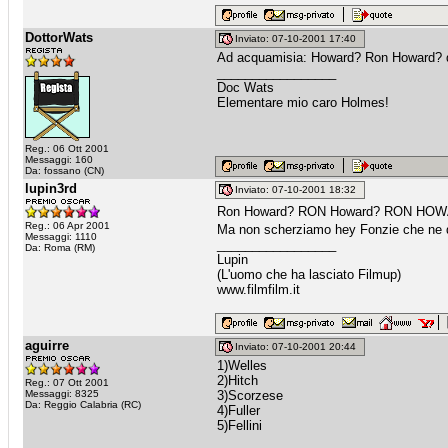
DottorWats
Inviato: 07-10-2001 17:40
Ad acquamisia: Howard? Ron Howard? qua
_________________
Doc Wats
Elementare mio caro Holmes!
Reg.: 06 Ott 2001
Messaggi: 160
Da: fossano (CN)
lupin3rd
Inviato: 07-10-2001 18:32
Ron Howard? RON Howard? RON HO
Reg.: 06 Apr 2001
Ma non scherziamo hey Fonzie che ne d
Messaggi: 1110
_________________
Da: Roma (RM)
Lupin
(L'uomo che ha lasciato Filmup)
www.filmfilm.it
aguirre
Inviato: 07-10-2001 20:44
1)Welles
2)Hitch
Reg.: 07 Ott 2001
Messaggi: 8325
3)Scorzese
Da: Reggio Calabria (RC)
4)Fuller
5)Fellini