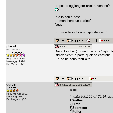
ne posso aggiungere un'altra ventina?
_________________
"Se io non ci fossi
mi mancherei un casino"
Aguy
http://ondedinchiostro.splinder.com/
placid
Inviato: 07-10-2001 22:50
ex "eminem"
David Fincher (chi se lo scorda "fight cl
Ridley Scott (a parte qualche castrone..
Reg.: 21 Apr 2001
.. e ce ne sono tanti altri..
Messaggi: 2994
Da: Vicenza (VI)
durden
Inviato: 08-10-2001 02:00
quote:
Reg.: 05 Apr 2001
In data 2001-10-07 20:44, agui
Messaggi: 305
Da: bergamo (BG)
1)Welles
2)Hitch
3)Scorzese
4)Fuller