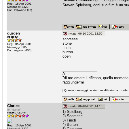
Reg.: 18 Apr 2001
Steven Spielberg, ogni suo film è un s
Messaggi: 3320
Da: Hollywood (es)
durden
Inviato: 06-10-2001 12:50
scorsese
stone
Reg.: 05 Apr 2001
Messaggi: 305
finch
Da: bergamo (BG)
burton
coen
_________________
A
"di me amate il riflesso, quella memori
raggiungermi"
[ Questo messaggio è stato modificato da: durden
Clarice
Inviato: 06-10-2001 14:10
ex "garlar"
1) Spielberg
2) Scorsese
3) Finch
4) Burton
Reg.: 10 Apr 2001
5) Cameron
Messaggi: 1232