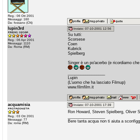
Reg.: 06 Ott 2001
Messaggi: 160
Da: fossano (CN)
lupin3rd
Inviato: 07-10-2001 12:56
Su tutti:
Scorsese
Reg.: 06 Apr 2001
Messaggi: 1110
Coen
Da: Roma (RM)
Kubrick
Spielberg
Singer è un po'acerbo (e ricordiamo che I
_________________
Lupin
(L'uomo che ha lasciato Filmup)
www.filmfilm.it
acquamisia
Inviato: 07-10-2001 17:39
Ron Howard, Steven Spielberg, Oliver
_________________
Reg.: 03 Ott 2001
Messaggi: 77
Bere tanta acqua non ti aiuta a sconfigger
Da: roma (RM)