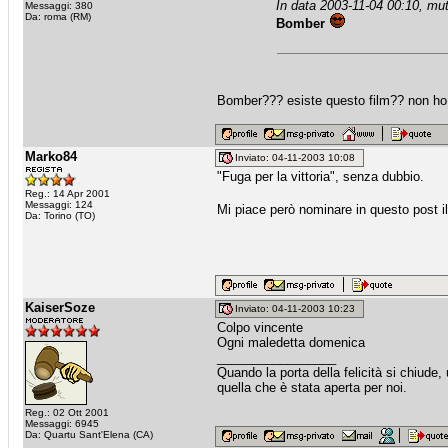
In data 2003-11-04 00:10, mu
Messaggi: 380
Da: roma (RM)
Bomber
Bomber??? esiste questo film?? non ho 
Marko84
Inviato: 04-11-2003 10:08
"Fuga per la vittoria", senza dubbio.
Reg.: 14 Apr 2001
Messaggi: 124
Mi piace però nominare in questo post il 
Da: Torino (TO)
KaiserSoze
Inviato: 04-11-2003 10:23
Colpo vincente
Ogni maledetta domenica
_________________
Quando la porta della felicità si chiude
quella che è stata aperta per noi.
Reg.: 02 Ott 2001
Messaggi: 6945
Da: Quartu Sant'Elena (CA)