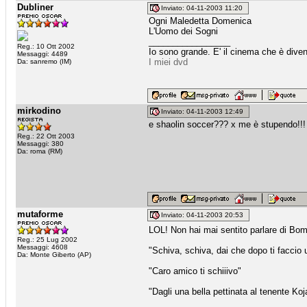
Dubliner
Inviato: 04-11-2003 11:20
Ogni Maledetta Domenica
L'Uomo dei Sogni
_________________
Reg.: 10 Ott 2002
Io sono grande. E' il cinema che è diven
Messaggi: 4489
I miei dvd
Da: sanremo (IM)
mirkodino
Inviato: 04-11-2003 12:49
e shaolin soccer??? x me è stupendo!!!
Reg.: 22 Ott 2003
Messaggi: 380
Da: roma (RM)
mutaforme
Inviato: 04-11-2003 20:53
LOL! Non hai mai sentito parlare di B
Reg.: 25 Lug 2002
Messaggi: 4608
"Schiva, schiva, dai che dopo ti faccio 
Da: Monte Giberto (AP)
"Caro amico ti schiiivo"
"Dagli una bella pettinata al tenente Koj