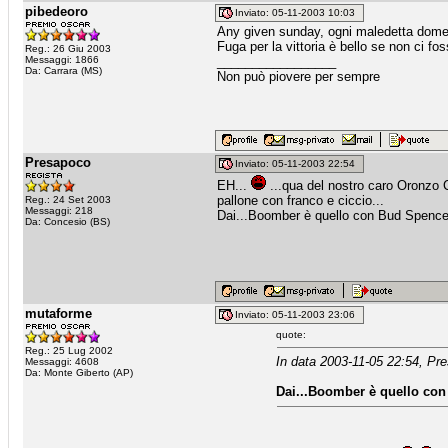
pibedeoro
Inviato: 05-11-2003 10:03
Any given sunday, ogni maledetta domenic
Fuga per la vittoria è bello se non ci f
Reg.: 26 Giu 2003
Messaggi: 1866
_________________
Da: Carrara (MS)
Non può piovere per sempre
Presapoco
Inviato: 05-11-2003 22:54
EH...
...qua del nostro caro Oronzo C
pallone con franco e ciccio...
Reg.: 24 Set 2003
Messaggi: 218
Dai...Boomber è quello con Bud Spencer
Da: Concesio (BS)
mutaforme
Inviato: 05-11-2003 23:06
quote:
Reg.: 25 Lug 2002
In data 2003-11-05 22:54, Pr
Messaggi: 4608
Da: Monte Giberto (AP)
Dai...Boomber è quello con