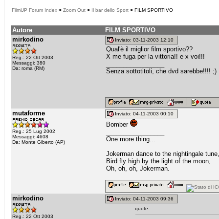
FilmUP Forum Index
>
Zoom Out
>
Il bar dello Sport
>
FILM SPORTIVO
Autore
FILM SPORTIVO
mirkodino
Inviato: 03-11-2003 12:10
Qual'è il miglior film sportivo??
X me fuga per la vittoria!! e x voi!!!
Reg.: 22 Ott 2003
Messaggi: 380
_________________
Da: roma (RM)
Senza sottotitoli, che dvd sarebbe!!!! ;)
mutaforme
Inviato: 04-11-2003 00:10
Bomber
_________________
Reg.: 25 Lug 2002
Messaggi: 4608
One more thing...
Da: Monte Giberto (AP)
Jokerman dance to the nightingale tune
Bird fly high by the light of the moon,
Oh, oh, oh, Jokerman.
mirkodino
Inviato: 04-11-2003 09:36
quote:
Reg.: 22 Ott 2003