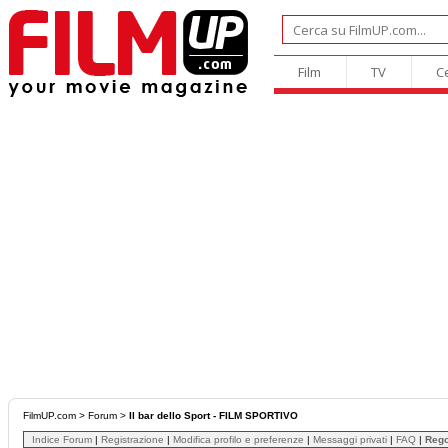
Film
TV
C
FilmUP.com
>
Forum
>
Il bar dello Sport - FILM SPORTIVO
Indice Forum
|
Registrazione
|
Modifica profilo e preferenze
|
Messaggi privati
|
FAQ
|
Reg