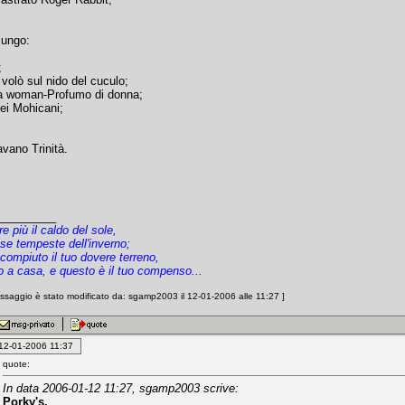
iungo:
;
volò sul nido del cuculo;
a woman-Profumo di donna;
dei Mohicani;
vano Trinità.
_________
 più il caldo del sole,
ose tempeste dell'inverno;
compiuto il tuo dovere terreno,
to a casa, e questo è il tuo compenso...
ssaggio è stato modificato da: sgamp2003 il 12-01-2006 alle 11:27 ]
: 12-01-2006 11:37
quote:
In data 2006-01-12 11:27, sgamp2003 scrive:
Porky's.