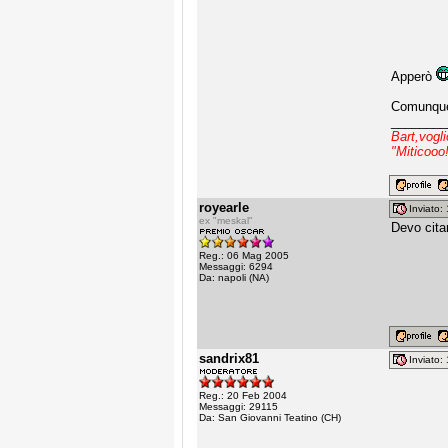
Apperò
Comunque 
________
Bart,vogl
"Miticooo
royearle
Inviato
ex "meskal"
Devo cita
Reg.: 06 Mag 2005
Messaggi: 6294
Da: napoli (NA)
sandrix81
Inviato
Reg.: 20 Feb 2004
Messaggi: 29115
Da: San Giovanni Teatino (CH)