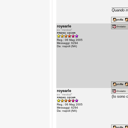
________
Quando mi
royearle
Inviato
ex "meskal"
Reg.: 06 Mag 2005
Messaggi: 6294
Da: napoli (NA)
royearle
Inviato
ex "meskal"
(Io sono c
Reg.: 06 Mag 2005
Messaggi: 6294
Da: napoli (NA)