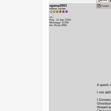
sgamp2003
Inviato
Reg.: 21 Ago 2004
Messaggi: 11260
Da: Roma (RM)
A questi 
I miti del
I Gonnies
Ghostbust
Howard ed
Chi ha in