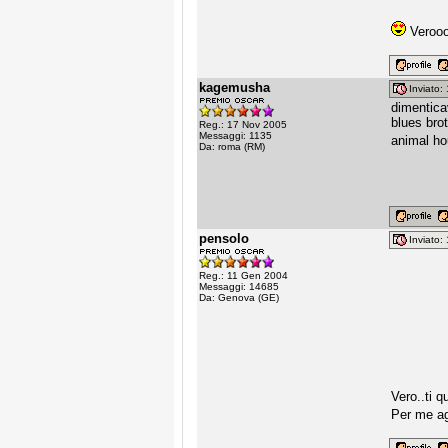
Verooo
kagemusha
Inviato
dimentica
blues bro
Reg.: 17 Nov 2005
Messaggi: 1135
animal h
Da: roma (RM)
pensolo
Inviato
Reg.: 11 Gen 2004
Messaggi: 14685
Da: Genova (GE)
Vero..ti q
Per me ag