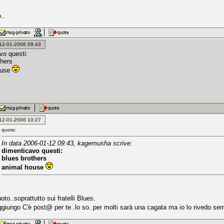
..
: 12-01-2006 09:43
vo questi:
thers
ouse
: 12-01-2006 10:27
quote:
In data 2006-01-12 09:43, kagemusha scrive:
dimenticavo questi:
blues brothers
animal house
uoto..soprattutto sui fratelli Blues.
giungo C'è post@ per te..lo so..per molti sarà una cagata ma io lo rivedo sem