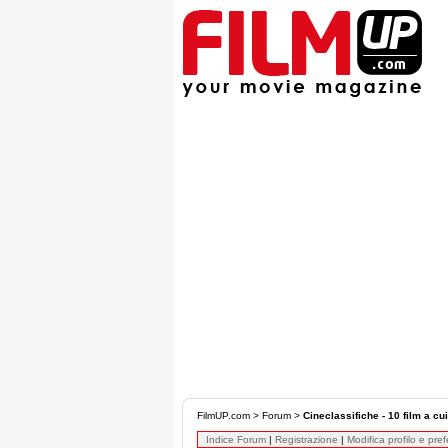
FilmUP.com
>
Forum
>
Cineclassifiche - 10 film a cu
Indice Forum
|
Registrazione
|
Modifica profilo e pre