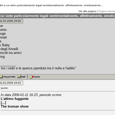
ilm a cui siete particolarmente legati sentimentalmente, affettivamente, emotivamente....
Vai alla pagina (
Pagina prece
 cui siete particolarmente legati sentimentalmente, affettivamente, emotiv
: 11-01-2006 19:08
ver
cents
ouge
nnati
a
s Baby
 degli Annelli
icidi tra amici
ting
_________
 tra i cedri e le querce,sperduta tra il nulla e l'addio"
: 11-01-2006 19:43
quote:
In data 2006-01-11 16:23, pensolo scrive:
L'attimo fuggente
[...]
The truman show