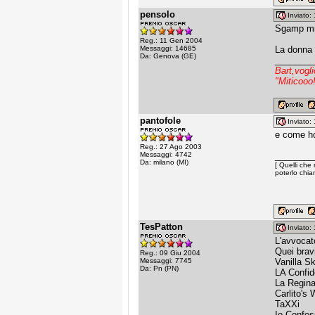
pensolo
Inviato
Sgamp mi 
Reg.: 11 Gen 2004
Messaggi: 14685
La donna 
Da: Genova (GE)
________
Bart,vogl
"Miticooo
pantofole
Inviato
e come ho
Reg.: 27 Ago 2003
Messaggi: 4742
________
Da: milano (MI)
[ Quelli che 
poterlo chiam
TesPatton
Inviato
L'avvocat
Quei brav
Reg.: 09 Giu 2004
Messaggi: 7745
Vanilla S
Da: Pn (PN)
LA Confid
La Regin
Carlito's
TaXXi
Io Confe