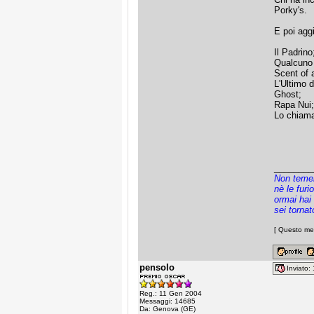
Porky's.
E poi agg
Il Padrino
Qualcuno 
Scent of 
L'Ultimo 
Ghost;
Rapa Nui;
Lo chiama
________
Non temere
nè le furi
ormai hai 
sei torna
[ Questo me
pensolo
Inviato
Reg.: 11 Gen 2004
Messaggi: 14685
Da: Genova (GE)