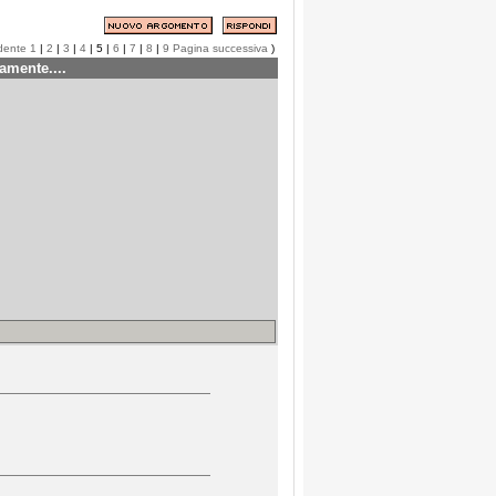
dente
1
|
2
|
3
|
4
| 5 |
6
|
7
|
8
|
9
Pagina successiva
)
amente....