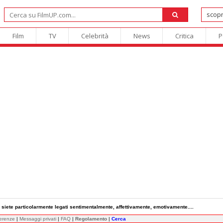
Film
TV
Celebrità
News
Critica
P
i siete particolarmente legati sentimentalmente, affettivamente, emotivamente....
ferenze
|
Messaggi privati
|
FAQ
|
Regolamento
|
Cerca