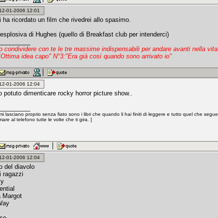
: 12-01-2006 12:01
ha ricordato un film che rivedrei allo spasimo.
esplosiva di Hughes (quello di Breakfast club per intenderci)
_________
io condividere con te le tre massime indispensabili per andare avanti nella vi
!Ottima idea capo" N°3:"Era già così quando sono arrivato io"
: 12-01-2006 12:04
 potuto dimenticare rocky horror picture show..
_________
mi lasciano proprio senza fiato sono i libri che quando li hai finiti di leggere e tutto quel che segu
are al telefono tutte le volte che ti gira. ]
: 12-01-2006 12:04
o del diavolo
i ragazzi
ky
ential
a Margot
 Way
sso