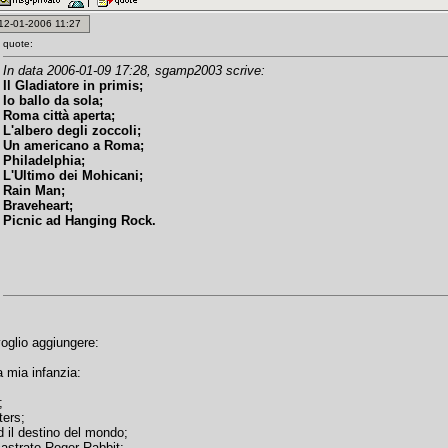
: 12-01-2006 11:27
quote:
In data 2006-01-09 17:28, sgamp2003 scrive:
Il Gladiatore in primis;
Io ballo da sola;
Roma città aperta;
L'albero degli zoccoli;
Un americano a Roma;
Philadelphia;
L'Ultimo dei Mohicani;
Rain Man;
Braveheart;
Picnic ad Hanging Rock.
voglio aggiungere:
la mia infanzia:
;
ers;
 il destino del mondo;
castrato Roger Rabbit;