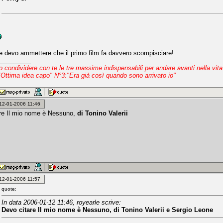
devo ammettere che il primo film fa davvero scompisciare!
_________
io condividere con te le tre massime indispensabili per andare avanti nella vi
!Ottima idea capo" N°3:"Era già così quando sono arrivato io"
: 12-01-2006 11:46
re Il mio nome è Nessuno,
di Tonino Valerii
: 12-01-2006 11:57
quote:
In data 2006-01-12 11:46, royearle scrive:
Devo citare Il mio nome è Nessuno,
di Tonino Valerii e Sergio Leone