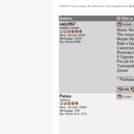
FilmUP Forum Index
>
Cinema
>
Cineclassifiche
>
10 f
Autore
10 film a
valy1967
Inviato
Mistic Ri
The Inno
Reg.: 09 Giu 2005
Messaggi: 1002
Moulin R
Da: Roma (RM)
Belli e Da
L'esorcist
Rosmary'
Il Signore
Piccoli Om
Trainspot
Seven
________
" Piantata
Patsia
Inviato
Reg.: 04 Gen 2006
Messaggi: 538
Da: Pieve di S. (TV)