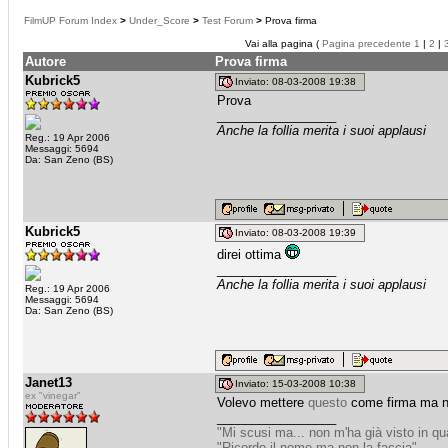
FilmUP Forum Index
>
Under_Score
>
Test Forum
>
Prova firma
Vai alla pagina (
Pagina precedente
1
|
2
|
Autore
Prova firma
Kubrick5
Inviato: 08-03-2008 19:38
Prova
_________________
Anche la follia merita i suoi applausi
Reg.: 19 Apr 2006
Messaggi: 5694
Da: San Zeno (BS)
Kubrick5
Inviato: 08-03-2008 19:39
direi ottima
_________________
Anche la follia merita i suoi applausi
Reg.: 19 Apr 2006
Messaggi: 5694
Da: San Zeno (BS)
Janet13
Inviato: 15-03-2008 10:38
ex "vinegar"
Volevo mettere
questo
come firma ma n
_________________
"Mi scusi ma... non m'ha già visto in q
"Ricordo il nome ma non la faccia"