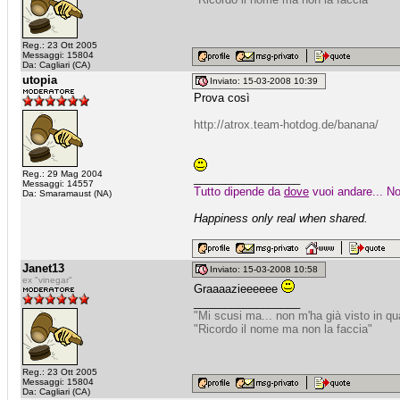
Reg.: 23 Ott 2005
Messaggi: 15804
Da: Cagliari (CA)
utopia
Inviato: 15-03-2008 10:39
Prova così
http://atrox.team-hotdog.de/banana/
Reg.: 29 Mag 2004
_________________
Messaggi: 14557
Tutto dipende da
dove
vuoi andare... No
Da: Smaramaust (NA)
Happiness only real when shared.
Janet13
Inviato: 15-03-2008 10:58
ex "vinegar"
Graaaazieeeeee
_________________
"Mi scusi ma... non m'ha già visto in q
"Ricordo il nome ma non la faccia"
Reg.: 23 Ott 2005
Messaggi: 15804
Da: Cagliari (CA)