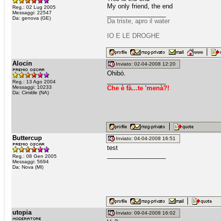
My only friend, the end
Reg.: 02 Lug 2005
Messaggi: 22547
_________________
Da: genova (GE)
Da triste, apro il water
IO E LE DROGHE
Alocin
Inviato: 02-04-2008 12:20
Ohibò.
_________________
Reg.: 13 Ago 2004
Messaggi: 10233
Che è fà...te 'menà?!
Da: Cimitile (NA)
Buttercup
Inviato: 04-04-2008 16:51
test
_________________
Reg.: 08 Gen 2005
Messaggi: 5694
Da: Nova (MI)
utopia
Inviato: 09-04-2008 16:02