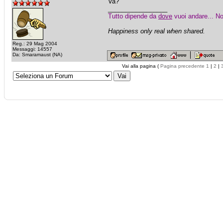
Va?
_________________
Tutto dipende da
dove
vuoi andare... No
Happiness only real when shared.
Reg.: 29 Mag 2004
Messaggi: 14557
Da: Smaramaust (NA)
Vai alla pagina (
Pagina precedente
1
|
2
|