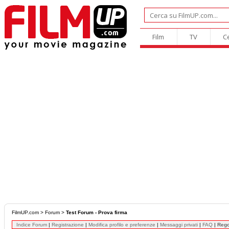
Film
TV
C
FilmUP.com
>
Forum
>
Test Forum - Prova firma
Indice Forum
|
Registrazione
|
Modifica profilo e preferenze
|
Messaggi privati
|
FAQ
|
Reg