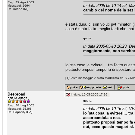
Reg.: 22 Ago 2003
In data 2005-05-10 14:53, Miz
Messaggi: 2664
Da: milano (MI)
cambio del nome della sezio
è stata dura, ci son voluti pvt minatori
cosa è stata fatta. meglio tardi che mai.
quote:
In data 2005-05-10 16:23, De
maggiormente, non sarebbe 
io 'sta cosa la eviterei... tra l'altro q
piuttosto proposi tempo fa di spostare 
[ Questo messaggio è stato modificato da: VViNks 
Deeproad
Inviato: 10-05-2005 17:29
quote:
Reg.: 08 Lug 2002
In data 2005-05-10 16:54, VV
Messaggi: 25368
Da: Capocity (CA)
io 'sta cosa la eviterei... t
accorpandola a nsc.
piuttosto proposi tempo fa
out, ecco questo magari sì.