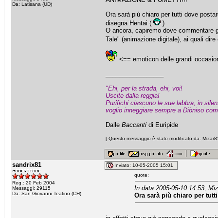
Da: Latisana (UD)
Ora sarà più chiaro per tutti dove pos
disegna Hentai (
)
O ancora, capiremo dove commentare gli
Tale" (animazione digitale), ai quali dir
<== emoticon delle grandi occasion
_________________
"Ehi, per la strada, ehi, voi!
Uscite dalla reggia!
Purifichi ciascuno le sue labbra, in silen
voglio inneggiare sempre a Diòniso come
Dalle
Baccanti
di Euripide
[ Questo messaggio è stato modificato da: Mizar81
sandrix81
Inviato: 10-05-2005 15:01
quote:
Reg.: 20 Feb 2004
In data 2005-05-10 14:53, Miz
Messaggi: 29115
Da: San Giovanni Teatino (CH)
Ora sarà più chiaro per tut