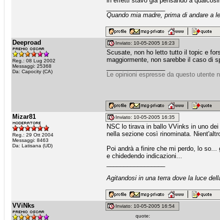
in effetti stavo già pensando a qualcosin
_________________
Quando mia madre, prima di andare a let
Deeproad
Inviato: 10-05-2005 16:23
Scusate, non ho letto tutto il topic e fo
maggiormente, non sarebbe il caso di s
Reg.: 08 Lug 2002
Messaggi: 25368
_________________
Da: Capocity (CA)
Le opinioni espresse da questo utente n
Mizar81
Inviato: 10-05-2005 16:35
NSC lo tirava in ballo VVinks in uno dei 
nella sezione così rinominata. Nient'alt
Reg.: 29 Ott 2004
Messaggi: 8463
Da: Latisana (UD)
Poi andrà a finire che mi perdo, lo so..
e chidedendo indicazioni...
_________________
Agitandosi in una terra dove la luce dell
VViNks
Inviato: 10-05-2005 16:54
quote: