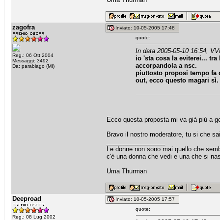
zagofra
Inviato: 10-05-2005 17:48
quote:
In data 2005-05-10 16:54, VV
Reg.: 06 Ott 2004
io 'sta cosa la eviterei... t
Messaggi: 3492
accorpandola a nsc.
Da: parabiago (MI)
piuttosto proposi tempo fa
out, ecco questo magari sì.
Ecco questa proposta mi va già più a g
Bravo il nostro moderatore, tu si che sai
_________________
Le donne non sono mai quello che sem
c'è una donna che vedi e una che si na
Uma Thurman
Deeproad
Inviato: 10-05-2005 17:57
quote:
Reg.: 08 Lug 2002