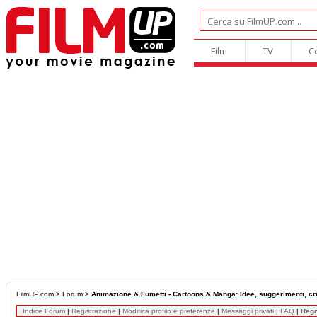
Film
TV
C
FilmUP.com
>
Forum
>
Animazione & Fumetti - Cartoons & Manga: Idee, suggerimenti, crit
Indice Forum
|
Registrazione
|
Modifica profilo e preferenze
|
Messaggi privati
|
FAQ
|
Reg