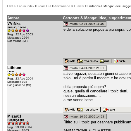
FilmUP Forum Index
>
Zoom Out
>
Animazione & Fumetti
>
Cartoons & Manga: Idee, suggerime
Autore
Cartoons & Manga: Idee, suggerimenti,
VViNks
Inviato: 02-04-2005 11:45
e della soluzione proposta più sopra, c
Reg.: 22 Ago 2003
Messaggi: 2664
Da: milano (MI)
Lithium
Inviato: 04-04-2005 21:01
salve ragazzi, scusate i giorni di asse
solo...mi è partito il modem e ho dovuto 
Reg.: 23 Ago 2004
Messaggi: 928
Da: giussano (MI)
della proposta più sopra?
quale, quella di cancellare i topic detti...
nessun obiezzione.....
a me vanno bene.......
Mizar81
Inviato: 10-05-2005 14:53
Ritiro su il topic per osannare pubblica
Reg.: 29 Ott 2004
Messaggi: 8463
ANIMAZIONE & FUMETTI!!!