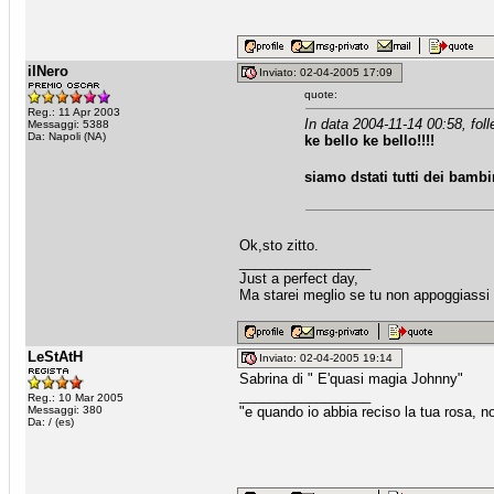
ilNero
Inviato: 02-04-2005 17:09
quote:
Reg.: 11 Apr 2003
In data 2004-11-14 00:58, folle
Messaggi: 5388
Da: Napoli (NA)
ke bello ke bello!!!!
siamo dstati tutti dei bambin
Ok,sto zitto.
_________________
Just a perfect day,
Ma starei meglio se tu non appoggiassi 
LeStAtH
Inviato: 02-04-2005 19:14
Sabrina di " E'quasi magia Johnny"
_________________
Reg.: 10 Mar 2005
Messaggi: 380
"e quando io abbia reciso la tua rosa, no
Da: / (es)