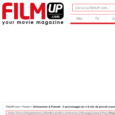
Film
TV
C
FilmUP.com
>
Forum
>
Animazione & Fumetti - il personaggio (m o f) che da piccoli erano 
Indice Forum
|
Registrazione
|
Modifica profilo e preferenze
|
Messaggi privati
|
FAQ
|
Reg