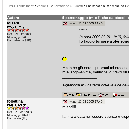
FilmUP Forum Index
>
Zoom Out
>
Animazione & Fumetti
>
il personaggio (m o f) che da picc
Autore
il personaggio (m o f) che da piccoli 
Mizar81
Inviato: 23-03-2005 14:40
quote:
Reg.: 29 Ott 2004
In data 2005-03-21 19:19, foll
Messaggi: 8463
Da: Latisana (UD)
lo faccio tornare u xkè son
Ma io ho già dato, qui ormai mi credono 
miei sogni-anime, sennò te lo tiravo su i
_________________
Agitandosi in una terra dove la luce dell
follettina
Inviato: 23-03-2005 17:49
mizar!!!!!!
Reg.: 21 Mar 2004
Messaggi: 18413
la mia alleata nell'essere stronza e disp
Da: pineto (TE)
_________________