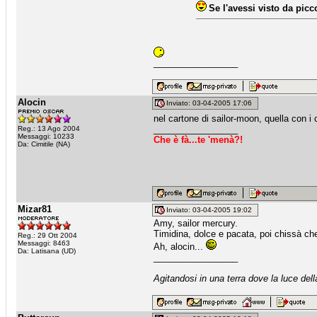
Se l'avessi visto da picc
_________________
Alocin
Inviato: 03-04-2005 17:06
nel cartone di sailor-moon, quella con i 
_________________
Reg.: 13 Ago 2004
Messaggi: 10233
Che è fà...te 'menà?!
Da: Cimitile (NA)
Mizar81
Inviato: 03-04-2005 19:02
Amy, sailor mercury.
Timidina, dolce e pacata, poi chissà che 
Reg.: 29 Ott 2004
Messaggi: 8463
Ah, alocin...
Da: Latisana (UD)
_________________
Agitandosi in una terra dove la luce dell