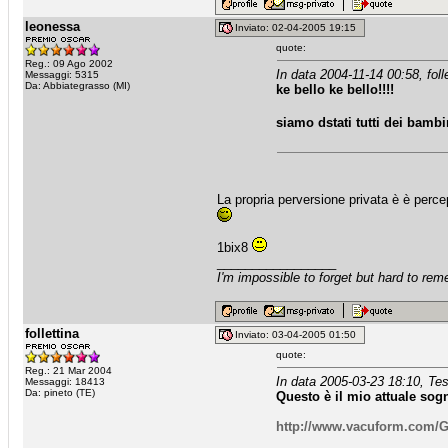
leonessa
Inviato: 02-04-2005 19:15
quote:
Reg.: 09 Ago 2002
In data 2004-11-14 00:58, folle
Messaggi: 5315
Da: Abbiategrasso (MI)
ke bello ke bello!!!!
siamo dstati tutti dei bambin
La propria perversione privata è è percep
1bix8
_________________
I'm impossible to forget but hard to re
follettina
Inviato: 03-04-2005 01:50
quote:
Reg.: 21 Mar 2004
In data 2005-03-23 18:10, Tes
Messaggi: 18413
Da: pineto (TE)
Questo è il mio attuale sog
http://www.vacuform.com