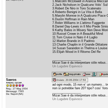
1.Malcolm McDowell in Arancia Meccan
2.Jack Nicholson in Qualcuno Volo` Sul
3.Robert De Niro in Toro Scatenato
4.Roberto Benigni in La Vita è Bella
5.Marylin Monroe in A Qualcuno Piace 
6.Dustin Hoffman in Rain Man
7.Robin Williams in L'attimo Fuggente
8.Daniel Day-Lewis in Il Mio Piede Sinis
9.Kathy Bates in Misery Non Deve Mori
10.Russel Crowe in A Beautiful Mind
11.Tom Cruise in Nato il 4 Luglio
12.Marlon Brando in Il Padrino
13.Charlie Chaplin in il Grande Dittatore
14.Susan Sarandon in Thelma e Louise
15.Elijah Wood in Il Ritorno Del Re
_________________
Mizar:Sae è da interpretare stile rebus..
Un Lugubre Equivoco
Saeros
Inviato: 20-06-2004 17:53
ad ogni modo, 15 non e` un numero... tr
non si potrebbe fare 20? tipo? cosi` for
Reg.: 27 Mag 2004
Messaggi: 7565
_________________
Da: Napoli (NA)
Mizar:Sae è da interpretare stile rebus..
Un Lugubre Equivoco