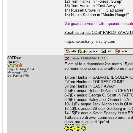
12) Tom Hanks in "Forrest Gump"
13) Tom Hanks in "Cast Away"
14) Russell Crowe in "Il Gladiatore"
15) Nicole Kidman in "Moulin Rouge!"
_________________
Voi guardate verso l'alto, quando cerca
Zarathustra, da COSI' PARLO' ZARA
http://nakash.myminicity.com
69TRex
Inviato: 22-06-2004 11:34
E cm si fa a rispondere?ne metto 15,del
so nemmeno io se siano tutte o ne mank
Reg.: 10 Mag 2004
Messaggi: 120
Da: Parma (PR)
1)Tom Hanks in SALVATE IL SOLDAT
2)Tom Hanks in FORREST GUMP
3)Tom Hanks in CAST AWAY
4-5)Ex aequo Robert DeNiro in C'ERA
6-7)Ex aequo George C. Scott in PA
8-9)Ex aequo Haley Joel Osment in A.I
10-11)Ex aequo Jack Nicholson in 
12-13)Ex aequo Whoopi Goldberg in I
14-15)Ex aequo Kevin Spacey in AM
Tuttavia so di aver commesso errori e d
dubbi,ma sugli altri 1po' si..