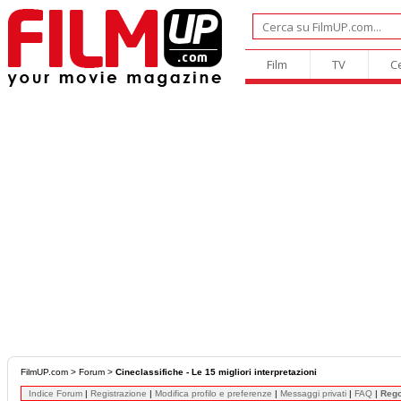
Film
TV
C
FilmUP.com
>
Forum
>
Cineclassifiche - Le 15 migliori interpretazioni
Indice Forum
|
Registrazione
|
Modifica profilo e preferenze
|
Messaggi privati
|
FAQ
|
Reg