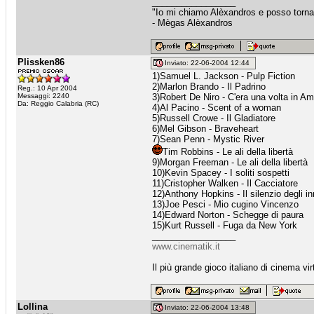
_________________
"Io mi chiamo Alèxandros e posso torn
- Mègas Alèxandros
Plissken86
Inviato: 22-06-2004 12:44
1)Samuel L. Jackson - Pulp Fiction
2)Marlon Brando - Il Padrino
Reg.: 10 Apr 2004
Messaggi: 2240
3)Robert De Niro - C'era una volta in Am
Da: Reggio Calabria (RC)
4)Al Pacino - Scent of a woman
5)Russell Crowe - Il Gladiatore
6)Mel Gibson - Braveheart
7)Sean Penn - Mystic River
Tim Robbins - Le ali della libertà
9)Morgan Freeman - Le ali della libertà
10)Kevin Spacey - I soliti sospetti
11)Cristopher Walken - Il Cacciatore
12)Anthony Hopkins - Il silenzio degli i
13)Joe Pesci - Mio cugino Vincenzo
14)Edward Norton - Schegge di paura
15)Kurt Russell - Fuga da New York
_________________
www.cinematik.it
Il più grande gioco italiano di cinema vir
Lollina
Inviato: 22-06-2004 13:48