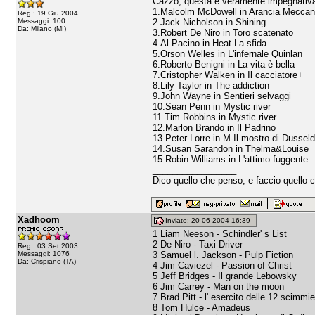
Cazzo, questa è veramente impegnativa, 
1.Malcolm McDowell in Arancia Meccan
Reg.: 19 Giu 2004
Messaggi: 100
2.Jack Nicholson in Shining
Da: Milano (MI)
3.Robert De Niro in Toro scatenato
4.Al Pacino in Heat-La sfida
5.Orson Welles in L'infernale Quinlan
6.Roberto Benigni in La vita è bella
7.Cristopher Walken in Il cacciatore+
8.Lily Taylor in The addiction
9.John Wayne in Sentieri selvaggi
10.Sean Penn in Mystic river
11.Tim Robbins in Mystic river
12.Marlon Brando in Il Padrino
13.Peter Lorre in M-Il mostro di Dusseld
14.Susan Sarandon in Thelma&Louise
15.Robin Williams in L'attimo fuggente
_________________
Dico quello che penso, e faccio quello 
Xadhoom
Inviato: 20-06-2004 16:39
1 Liam Neeson - Schindler' s List
2 De Niro - Taxi Driver
Reg.: 03 Set 2003
Messaggi: 1076
3 Samuel l. Jackson - Pulp Fiction
Da: Crispiano (TA)
4 Jim Caviezel - Passion of Christ
5 Jeff Bridges - Il grande Lebowsky
6 Jim Carrey - Man on the moon
7 Brad Pitt - l' esercito delle 12 scimmie
8 Tom Hulce - Amadeus