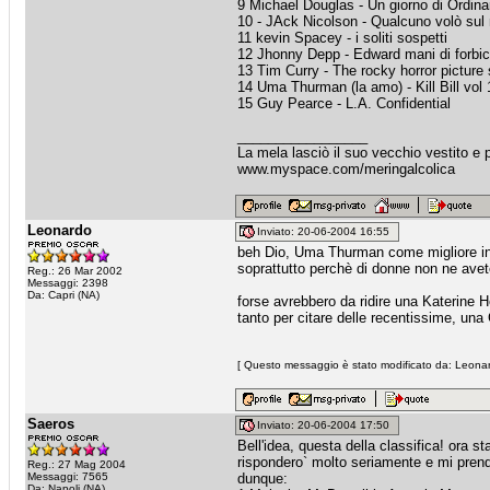
9 Michael Douglas - Un giorno di Ordinari
10 - JAck Nicolson - Qualcuno volò sul 
11 kevin Spacey - i soliti sospetti
12 Jhonny Depp - Edward mani di forbi
13 Tim Curry - The rocky horror picture
14 Uma Thurman (la amo) - Kill Bill vol 
15 Guy Pearce - L.A. Confidential
_________________
La mela lasciò il suo vecchio vestito e p
www.myspace.com/meringalcolica
Leonardo
Inviato: 20-06-2004 16:55
beh Dio, Uma Thurman come migliore inte
soprattutto perchè di donne non ne avet
Reg.: 26 Mar 2002
Messaggi: 2398
Da: Capri (NA)
forse avrebbero da ridire una Katerine
tanto per citare delle recentissime, una
[ Questo messaggio è stato modificato da: Leonard
Saeros
Inviato: 20-06-2004 17:50
Bell'idea, questa della classifica! ora
rispondero` molto seriamente e mi prende
Reg.: 27 Mag 2004
Messaggi: 7565
dunque:
Da: Napoli (NA)