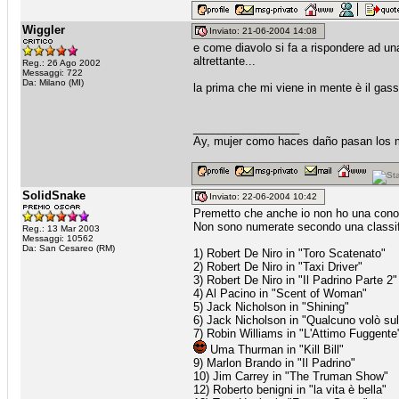
Wiggler
Inviato: 21-06-2004 14:08
e come diavolo si fa a rispondere ad 
altrettante...
Reg.: 26 Ago 2002
Messaggi: 722
Da: Milano (MI)
la prima che mi viene in mente è il gass
_________________
Ay, mujer como haces daño pasan los m
SolidSnake
Inviato: 22-06-2004 10:42
Premetto che anche io non ho una conosc
Non sono numerate secondo una classif
Reg.: 13 Mar 2003
Messaggi: 10562
Da: San Cesareo (RM)
1) Robert De Niro in "Toro Scatenato"
2) Robert De Niro in "Taxi Driver"
3) Robert De Niro in "Il Padrino Parte 2"
4) Al Pacino in "Scent of Woman"
5) Jack Nicholson in "Shining"
6) Jack Nicholson in "Qualcuno volò sul
7) Robin Williams in "L'Attimo Fuggente
Uma Thurman in "Kill Bill"
9) Marlon Brando in "Il Padrino"
10) Jim Carrey in "The Truman Show"
12) Roberto benigni in "la vita è bella"