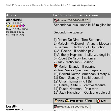
FilmUP Forum Index
>
Cinema
>
Cineclassifiche
>
Le 15 migliori interpretazioni
Autore
Le 15 migliori interpretazioni
alessio984
Inviato: 20-06-2004 02:20
Secondo voi quali sono le 15 migliori inte
Reg.: 10 Mar 2004
Messaggi: 6302
Secondo me queste:
Da: Napoli (NA)
1) Robert De Niro - Toro Scatenato
2) Malcolm McDowell - Arancia Meccan
3) Samuel L. Jackson - Pulp Fiction
4) Al Pacino - Il padrino pt.2
5) Anthony Hopkins - Il silenzio degli in
6) Robert De Niro - Taxi driver
7) Jack Nicholson - Shining
Marlon Brando - Il padrino
9) Joe Pesci - Quei bravi ragazzi
10) Edward Norton- American History X
11) Kevin Spacey - I soliti sospetti
12) Uma Thurman - Kill Bill
13) Harvey Keitel - Il cattivo tenente
14) Dustin Hoffman - Rain man
15) Jack Nicholson - Qualcuno volò sul 
Lory84
Inviato: 20-06-2004 03:00