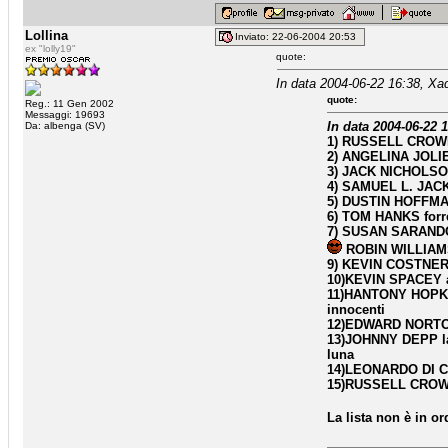
Lollina
Inviato: 22-06-2004 20:53
ex "lolly19"
quote:
In data 2004-06-22 16:38, Xa
quote:
Reg.: 11 Gen 2002
Messaggi: 19693
In data 2004-06-22 1
Da: albenga (SV)
1) RUSSELL CROWE
2) ANGELINA JOLIE 
3) JACK NICHOLSO
4) SAMUEL L. JACK
5) DUSTIN HOFFMA
6) TOM HANKS forr
7) SUSAN SARAND
ROBIN WILLIAMS 
9) KEVIN COSTNER b
10)KEVIN SPACEY 
11)HANTONY HOPKIN
innocenti
12)EDWARD NORTON
13)JOHNNY DEPP la
luna
14)LEONARDO DI C
15)RUSSELL CROWE 
La lista non è in o