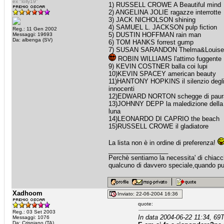
ex "lolly19"
1) RUSSELL CROWE A Beautiful mind
2) ANGELINA JOLIE ragazze interrotte
3) JACK NICHOLSON shining
4) SAMUEL L. JACKSON pulp fiction
Reg.: 11 Gen 2002
5) DUSTIN HOFFMAN rain man
Messaggi: 19693
Da: albenga (SV)
6) TOM HANKS forrest gump
7) SUSAN SARANDON Thelma&Louise
ROBIN WILLIAMS l'attimo fuggente
9) KEVIN COSTNER balla coi lupi
10)KEVIN SPACEY american beauty
11)HANTONY HOPKINS il silenzio degl
innocenti
12)EDWARD NORTON schegge di paur
13)JOHNNY DEPP la maledizione della
luna
14)LEONARDO DI CAPRIO the beach
15)RUSSELL CROWE il gladiatore
La lista non è in ordine di preferenza!
_________________
Perchè sentiamo la necessita' di chiacche
qualcuno di davvero speciale,quando puo
Xadhoom
Inviato: 22-06-2004 16:36
quote:
Reg.: 03 Set 2003
In data 2004-06-22 11:34, 69
Messaggi: 1076
Da: Crispiano (TA)