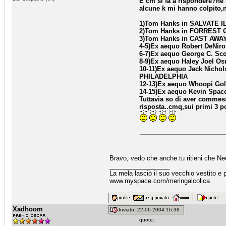
E cm si fa a rispondere?ne 
alcune k mi hanno colpito,
1)Tom Hanks in SALVATE 
2)Tom Hanks in FORREST
3)Tom Hanks in CAST AWA
4-5)Ex aequo Robert DeNir
6-7)Ex aequo George C. S
8-9)Ex aequo Haley Joel Os
10-11)Ex aequo Jack Nich
PHILADELPHIA
12-13)Ex aequo Whoopi Gol
14-15)Ex aequo Kevin Spa
Tuttavia so di aver commess
risposta..cmq,sui primi 3 po
Bravo, vedo che anche tu ritieni che Ne
_________________
La mela lasciò il suo vecchio vestito e p
www.myspace.com/meringalcolica
Xadhoom
Inviato: 22-06-2004 16:38
quote: