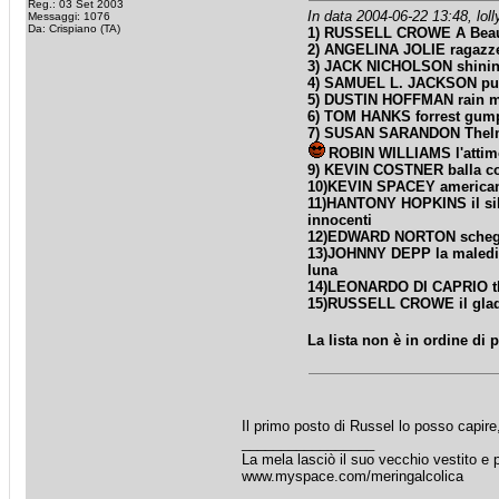
Reg.: 03 Set 2003
In data 2004-06-22 13:48, loll
Messaggi: 1076
Da: Crispiano (TA)
1) RUSSELL CROWE A Beau
2) ANGELINA JOLIE ragazze 
3) JACK NICHOLSON shini
4) SAMUEL L. JACKSON pul
5) DUSTIN HOFFMAN rain 
6) TOM HANKS forrest gum
7) SUSAN SARANDON Thel
ROBIN WILLIAMS l'attim
9) KEVIN COSTNER balla co
10)KEVIN SPACEY american
11)HANTONY HOPKINS il sil
innocenti
12)EDWARD NORTON schegg
13)JOHNNY DEPP la malediz
luna
14)LEONARDO DI CAPRIO t
15)RUSSELL CROWE il glad
La lista non è in ordine di 
Il primo posto di Russel lo posso capi
_________________
La mela lasciò il suo vecchio vestito e p
www.myspace.com/meringalcolica