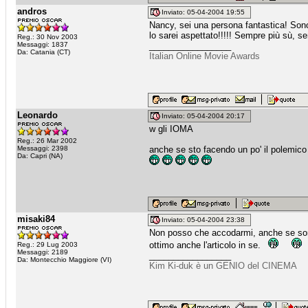
andros
Inviato: 05-04-2004 19:55
Nancy, sei una persona fantastica! Sono
lo sarei aspettato!!!!! Sempre più sù, 
Reg.: 30 Nov 2003
Messaggi: 1837
_________________
Da: Catania (CT)
Italian Online Movie Awards
Leonardo
Inviato: 05-04-2004 20:17
w gli IOMA
Reg.: 26 Mar 2002
Messaggi: 2398
anche se sto facendo un po' il polemico d
Da: Capri (NA)
misaki84
Inviato: 05-04-2004 23:38
Non posso che accodarmi, anche se sono
ottimo anche l'articolo in se.
Reg.: 29 Lug 2003
Messaggi: 2189
_________________
Da: Montecchio Maggiore (VI)
Kim Ki-duk è un GENIO del CINEMA