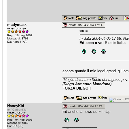
madymask
Inviato: 05-04-2004 17:14
quote:
Reg.: 16 Lug 2002
In data 2004-04-05 17:08, Na
Messaggi: 3798
Da: napoli (NA)
Ed ecco a voi
Excite Italia
ancora grande il mio logo!!grandi gli i
_________________
"Voglio diventare l'idolo dei ragazzi po
(Diego Armando Maradona)
FORZA DIEGO!!
NancyKid
Inviato: 05-04-2004 17:24
ex "CarbonKid"
Ed anche la news su
FilmUp
Reg.: 04 Feb 2003
Messaggi: 6860
_________________
Da: PR (PR)