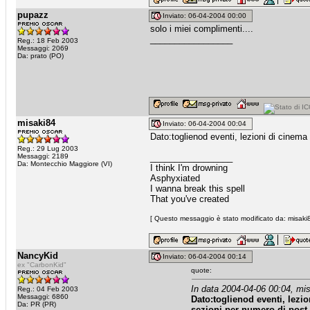
pupazz
Inviato: 06-04-2004 00:00
solo i miei complimenti....
_________________
Reg.: 18 Feb 2003
Messaggi: 2069
Da: prato (PO)
misaki84
Inviato: 06-04-2004 00:04
Dato:toglienod eventi, lezioni di cinem
Reg.: 29 Lug 2003
Messaggi: 2189
_________________
Da: Montecchio Maggiore (VI)
I think I'm drowning
Asphyxiated
I wanna break this spell
That you've created
[ Questo messaggio è stato modificato da: misaki8
NancyKid
Inviato: 06-04-2004 00:14
ex "CarbonKid"
quote:
In data 2004-04-06 00:04, mis
Reg.: 04 Feb 2003
Messaggi: 6860
Dato:toglienod eventi, lezi
Da: PR (PR)
sezioni per numero di post