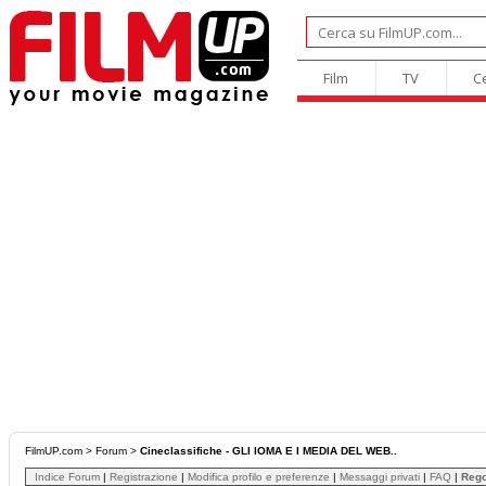
Film
TV
C
FilmUP.com
>
Forum
>
Cineclassifiche - GLI IOMA E I MEDIA DEL WEB..
Indice Forum
|
Registrazione
|
Modifica profilo e preferenze
|
Messaggi privati
|
FAQ
|
Reg