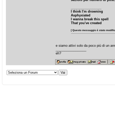
_________________
I think I'm drowning
Asphyxiated
I wanna break this spell
That you've created
[ Questo messaggio è stato modifica
e siamo attivi solo da poco più di un an
_________________
eh?