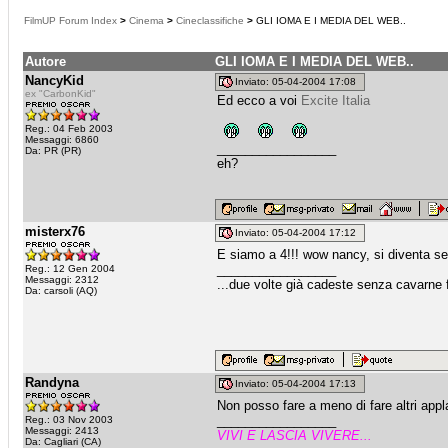
FilmUP Forum Index
>
Cinema
>
Cineclassifiche
>
GLI IOMA E I MEDIA DEL WEB..
Autore
GLI IOMA E I MEDIA DEL WEB..
NancyKid
Inviato: 05-04-2004 17:08
ex "CarbonKid"
Ed ecco a voi
Excite Italia
Reg.: 04 Feb 2003
Messaggi: 6860
_________________
Da: PR (PR)
eh?
misterx76
Inviato: 05-04-2004 17:12
E siamo a 4!!! wow nancy, si diventa s
_________________
Reg.: 12 Gen 2004
Messaggi: 2312
...due volte già cadeste senza cavarne fr
Da: carsoli (AQ)
Randyna
Inviato: 05-04-2004 17:13
Non posso fare a meno di fare altri appl
_________________
Reg.: 03 Nov 2003
Messaggi: 2413
VIVI E LASCIA VIVERE...
Da: Cagliari (CA)