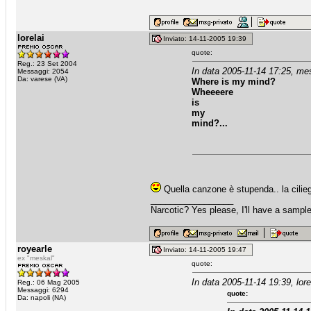
lorelai
Inviato: 14-11-2005 19:39
quote:
Reg.: 23 Set 2004
In data 2005-11-14 17:25, mes
Messaggi: 2054
Da: varese (VA)
Where is my mind?
Wheeeere
is
my
mind?...
Quella canzone è stupenda.. la ciliegi
_________________
Narcotic? Yes please, I'll have a sample
royearle
Inviato: 14-11-2005 19:47
ex "meskal"
quote:
In data 2005-11-14 19:39, lore
Reg.: 06 Mag 2005
Messaggi: 6294
quote:
Da: napoli (NA)