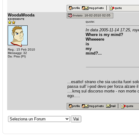
WoodaWooda
Inviato: 16-02-2010 02:05
quote:
In data 2005-11-14 17:25, roye
Where is my mind?
Wheeeere
is
my
Reg.: 15 Feb 2010
mind?...
Messaggi: 32
Da: Pisa (PI)
...esatto! strano che sia uscita fuori s
passa sull' i-pod devo per forza alzare i
....kmq sul discorso morte - non morte di
ego.....