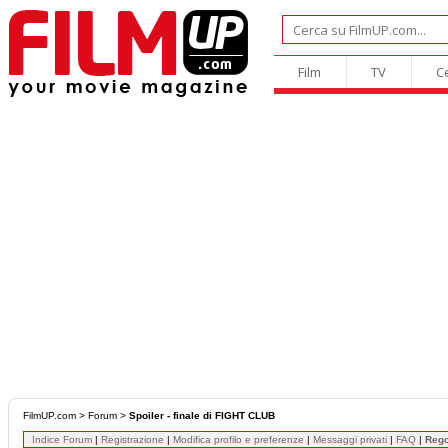
Film
TV
C
FilmUP.com
>
Forum
>
Spoiler - finale di FIGHT CLUB
Indice Forum
|
Registrazione
|
Modifica profilo e preferenze
|
Messaggi privati
|
FAQ
|
Reg