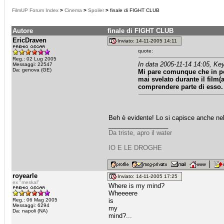
FilmUP Forum Index
>
Cinema
>
Spoiler
>
finale di FIGHT CLUB
Autore
finale di FIGHT CLUB
EricDraven
Inviato: 14-11-2005 14:11
quote:
Reg.: 02 Lug 2005
In data 2005-11-14 14:05, Ke
Messaggi: 22547
Da: genova (GE)
Mi pare comunque che in p
mai svelato durante il film
comprendere parte di esso.
Beh è evidente! Lo si capisce anche nel 
_________________
Da triste, apro il water
IO E LE DROGHE
royearle
Inviato: 14-11-2005 17:25
ex "meskal"
Where is my mind?
Wheeeere
Reg.: 06 Mag 2005
is
Messaggi: 6294
my
Da: napoli (NA)
mind?...