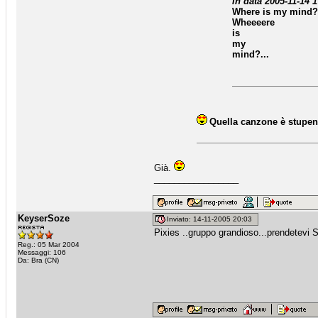
In data 2005-11-14 1
Where is my mind?
Wheeeere
is
my
mind?...
Quella canzone è stupenda
Già.
_________________
KeyserSoze
Inviato: 14-11-2005 20:03
Pixies ..gruppo grandioso...prendetevi 
Reg.: 05 Mar 2004
Messaggi: 106
Da: Bra (CN)