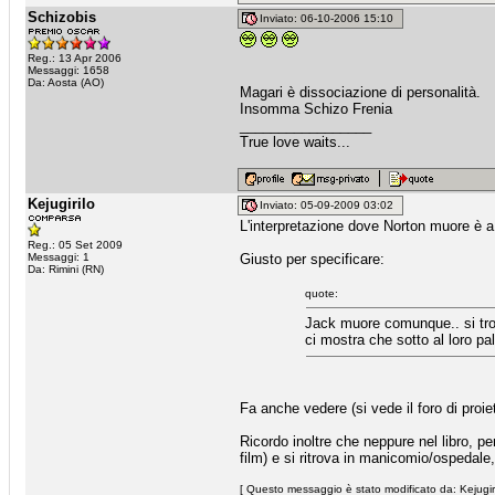
Schizobis
Inviato: 06-10-2006 15:10
Reg.: 13 Apr 2006
Messaggi: 1658
Da: Aosta (AO)
Magari è dissociazione di personalità.
Insomma Schizo Frenia
_________________
True love waits...
Kejugirilo
Inviato: 05-09-2009 03:02
L'interpretazione dove Norton muore è 
Reg.: 05 Set 2009
Messaggi: 1
Giusto per specificare:
Da: Rimini (RN)
quote:
Jack muore comunque.. si trova
ci mostra che sotto al loro pa
Fa anche vedere (si vede il foro di pro
Ricordo inoltre che neppure nel libro, p
film) e si ritrova in manicomio/ospedale
[ Questo messaggio è stato modificato da: Kejugiri