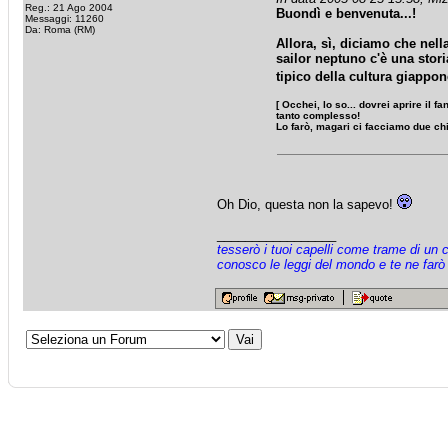
Reg.: 21 Ago 2004
Buondì e benvenuta...!
Messaggi: 11260
Da: Roma (RM)
Allora, sì, diciamo che nell
sailor neptuno c'è una storia
tipico della cultura giappo
[ Occhei, lo so... dovrei aprire il 
tanto complesso!
Lo farò, magari ci facciamo due chi
Oh Dio, questa non la sapevo!
_________________
tesserò i tuoi capelli come trame di un 
conosco le leggi del mondo e te ne farò