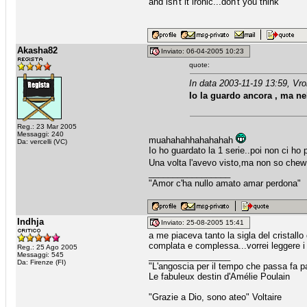
and isn't it ironic...don't you think
Akasha82
Inviato: 06-04-2005 10:23
quote:
In data 2003-11-19 13:59, Vr
Io la guardo ancora , ma ne
Reg.: 23 Mar 2005
Messaggi: 240
muahahahhahahahah
Da: vercelli (VC)
Io ho guardato la 1 serie..poi non ci ho 
Una volta l'avevo visto,ma non so chew 
_________________
"Amor c'ha nullo amato amar perdona"
Indhja
Inviato: 25-08-2005 15:41
a me piaceva tanto la sigla del cristallo
complata e complessa...vorrei leggere i 
Reg.: 25 Ago 2005
Messaggi: 545
_________________
Da: Firenze (FI)
"L'angoscia per il tempo che passa fa pa
Le fabuleux destin d'Amélie Poulain
"Grazie a Dio, sono ateo" Voltaire