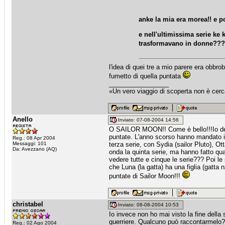
anke la mia era morea!! e po
e nell'ultimissima serie ke 
trasformavano in donne??
l'idea di quei tre a mio parere era obbr
fumetto di quella puntata
_________________
«Un vero viaggio di scoperta non è cerc
Anello
Inviato: 07-08-2004 14:56
O SAILOR MOON!! Come è bello!!!Io dete
puntate. L'anno scorso hanno mandato in
Reg.: 08 Apr 2004
Messaggi: 101
terza serie, con Sydia (sailor Pluto), Ott
Da: Avezzano (AQ)
onda la quinta serie, ma hanno fatto qu
vedere tutte e cinque le serie??? Poi l
che Luna (la gatta) ha una figlia (gatta
puntate di Sailor Moon!!!
christabel
Inviato: 08-08-2004 10:53
Io invece non ho mai visto la fine della 
guerriere. Qualcuno può raccontarmelo? E
Reg.: 02 Ago 2004