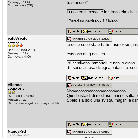
Messaggi: 1644
trasmesse?
Da: cremona (CR)
_________________
Lunga ed impervia è la strada che dall'I
"Paradiso perduto - J.Mylton"
vale87vale
Inviato: 10-08-2004 13:30
le serie sono state tutte trasmesse (an
Reg.: 27 Mag 2004
Messaggi: 167
esistono cmq dei film ....
Da: novara (NO)
_________________
-si sentivano immortali, e non lo erano-
-tu sei qualcosa disegnato dai miei s
ellenna
Inviato: 16-08-2004 16:49
Noooooooooooooooooooooooooo
Quei bastardi di mediaset hanno saltato 
Reg.: 09 Apr 2004
Messaggi: 22
Spero sia solo una svista, magari la d
Da: Santarcangelo di romagan (RN)
NancyKid
Inviato: 17-08-2004 00:59
ex "CarbonKid"
quote: