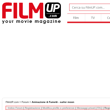
Film
TV
C
FilmUP.com
>
Forum
>
Animazione & Fumetti - sailor moon
Indice Forum
|
Registrazione
|
Modifica profilo e preferenze
|
Messaggi privati
|
FAQ
|
Reg