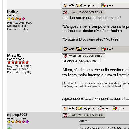
Indhja
Inviato: 25-08-2005 15:42
ma due sailor erano lesbiche,vero?
_________________
Reg.: 25 Ago 2005
Messaggi: 545
"L'angoscia per il tempo che passa fa pa
Da: Firenze (FI)
Le fabuleux destin d'Amélie Poulain
"Grazie a Dio, sono ateo" Voltaire
Mizar81
Inviato: 25-08-2005 15:58
Buondì e benvenuta...!
Reg.: 29 Ott 2004
Messaggi: 8463
Allora, sì, diciamo che nella versione or
Da: Latisana (UD)
tra l'altro molto intensa e tutta sul sott
[ Occhei, lo so... dovrei aprire il fantomatico top
Lo farò, magari ci facciamo due chiacchiere! ]
_________________
Agitandosi in una terra dove la luce dell
sgamp2003
Inviato: 25-08-2005 19:24
quote:
In data 2005-08-25 15:58, Miz