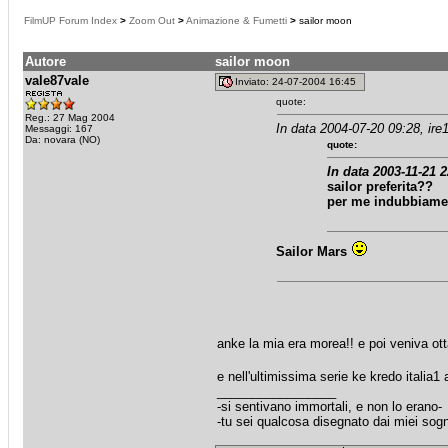
FilmUP Forum Index
>
Zoom Out
>
Animazione & Fumetti
>
sailor moon
Autore
sailor moon
vale87vale
Inviato: 24-07-2004 16:45
quote:
Reg.: 27 Mag 2004
In data 2004-07-20 09:28, ire
Messaggi: 167
Da: novara (NO)
quote:
In data 2003-11-21 2
sailor preferita??
per me indubbiame
Sailor Mars
anke la mia era morea!! e poi veniva ott
e nell'ultimissima serie ke kredo italia
_________________
-si sentivano immortali, e non lo erano-
-tu sei qualcosa disegnato dai miei s