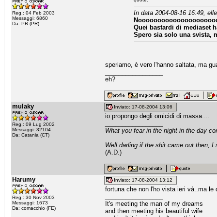
In data 2004-08-16 16:49, ell
Reg.: 04 Feb 2003
Messaggi: 6860
Noooooooooooooooooooo
Da: PR (PR)
Quei bastardi di mediaset ha
Spero sia solo una svista,
speriamo, è vero l'hanno saltata, ma gua
_________________
eh?
mulaky
Inviato: 17-08-2004 13:06
io propongo degli omicidi di massa....
_________________
Reg.: 09 Lug 2002
Messaggi: 32104
What you fear in the night in the day c
Da: Catania (CT)
Well darling if the shit came out then, I
(A.D.)
Harumy
Inviato: 17-08-2004 13:12
fortuna che non l'ho vista ieri và..ma l
_________________
Reg.: 30 Nov 2003
Messaggi: 1673
It's meeting the man of my dreams
Da: comacchio (FE)
and then meeting his beautiful wife