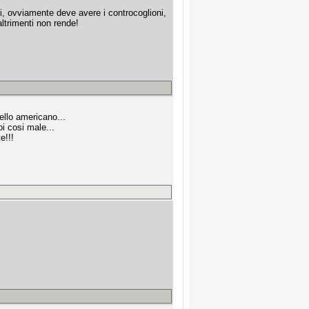
i, ovviamente deve avere i controcoglioni,
ltrimenti non rende!
ello americano...
 cosi male...
e!!!