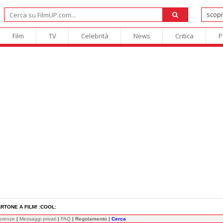
Film
TV
Celebrità
News
Critica
P
CARTONE A FILM! :COOL:
ferenze
|
Messaggi privati
|
FAQ
|
Regolamento
|
Cerca