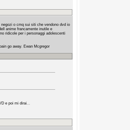
i negozi o cmq sui siti che vendono dvd io
dell anime francamente inutile e
no ridicole per i personaggi adolescenti
e pain go away. Ewan Mcgregor
D e poi mi dirai...