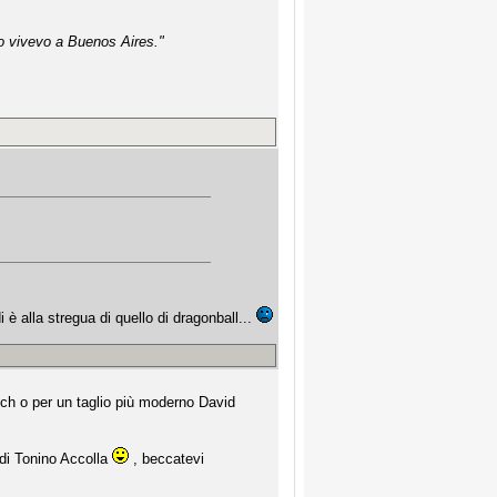
ndo vivevo a Buenos Aires."
 è alla stregua di quello di dragonball...
nch o per un taglio più moderno David
 di Tonino Accolla
, beccatevi