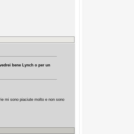
 vedrei bene Lynch o per un
rie mi sono piaciute molto e non sono