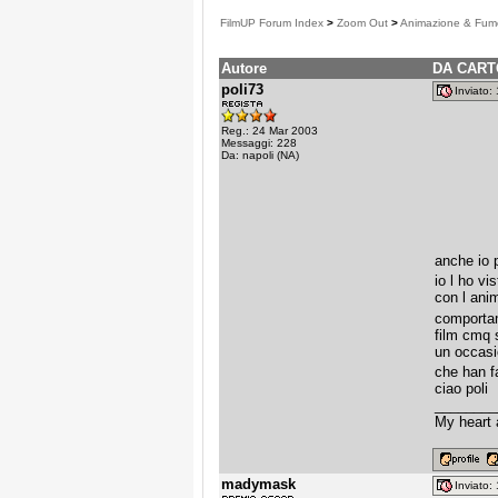
FilmUP Forum Index
>
Zoom Out
>
Animazione & Fume
Autore
DA CART
poli73
Inviato
Reg.: 24 Mar 2003
Messaggi: 228
Da: napoli (NA)
anche io p
io l ho v
con l anim
comportam
film cmq 
un occasio
che han f
ciao poli
________
My heart 
madymask
Inviato