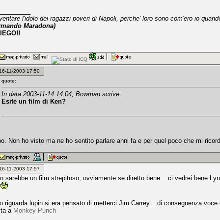
_________
ventare l'idolo dei ragazzi poveri di Napoli, perche' loro sono com'ero io qua
rmando Maradona)
IEGO!!
: 16-11-2003 17:50
quote:
In data 2003-11-14 14:04, Bowman scrive:
Esite un film di Ken?
o. Non ho visto ma ne ho sentito parlare anni fa e per quel poco che mi ricordi
: 16-11-2003 17:57
n sarebbe un film strepitoso, ovviamente se diretto bene... ci vedrei bene Ly
.
o riguarda lupin si era pensato di metterci Jim Carrey... di conseguenza voce
sta a
Monkey Punch