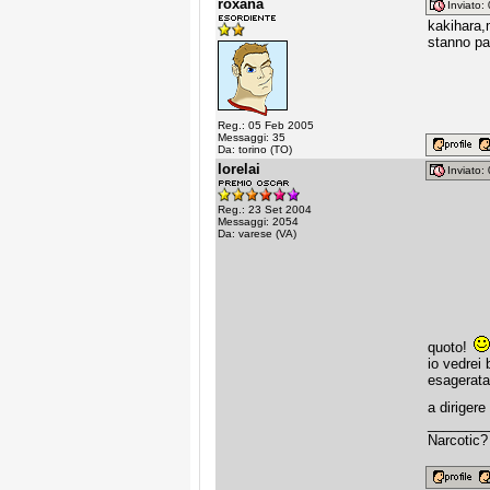
roxana
Inviato
kakihara,
stanno par
Reg.: 05 Feb 2005
Messaggi: 35
Da: torino (TO)
lorelai
Inviato
Reg.: 23 Set 2004
Messaggi: 2054
Da: varese (VA)
quoto!
io vedrei
esagerata
a diriger
________
Narcotic?