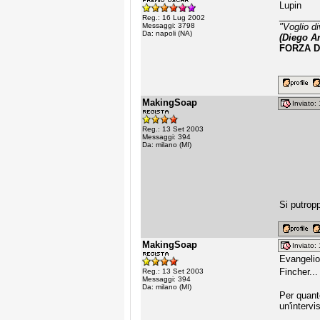
Lupin
________
Reg.: 16 Lug 2002
Messaggi: 3798
"Voglio di
Da: napoli (NA)
(Diego A
FORZA D
MakingSoap
Inviato
Reg.: 13 Set 2003
Messaggi: 394
Da: milano (MI)
Si putropp
MakingSoap
Inviato
Evangelio
Fincher..
Reg.: 13 Set 2003
Messaggi: 394
Da: milano (MI)
Per quant
un'intervi