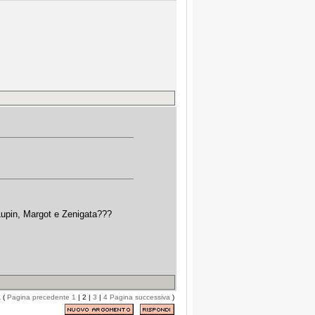
Lupin, Margot e Zenigata???
a (
Pagina precedente
1
| 2 |
3
|
4
Pagina successiva
)