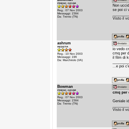
Non uccid
se poi ci
Reg.: 07 Nov 2003
Messaggi: 1584
________
Da: Trento (TN)
Visto il v
ashrum
Inviato
io vedo c
cmq per d
Reg.: 10 Nov 2003
Messaggi: 196
il film di
Da: Marchirolo (VA)
________
...e poi 
Bowman
Inviato
cmq per d
Reg.: 07 Nov 2003
Messaggi: 1584
Geniale id
Da: Trento (TN)
________
Visto il v