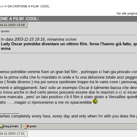
tti
>
DA CARTONE A FILM! :COOL:
Vai alla pagin
ONE A FILM! :COOL:
: 16-11-2003 13:08
quote:
In data 2003-11-15 19:16, minamina scrive:
Lady Oscar potrebbe diventare un ottimo film. forse l'hanno già fatto, 
mina
enso potrebbe venirne fuori un gran bel film , purtroppo ci han gia provato con 
isto la prima volta che fu mandato in onda e fu una delusione totale anzi peggi
e ( finale diverso ) ma poi senza spoilerare troppo tra le varie cose i personag
enti e atteggiamenti..faro' solo un esempio Oscar è talmente bassa che devon
si trova anche in dvd certo penso possano essere due le reazioni o ci si incavo
ne mancata , pero' un lato positivo c'è il film è stato girato a Versailles qui
atto ......magari ci riproveranno a me nn spiacerebbe
_________
ashes completely every hour, every day and only when i'm with you does th
: 16-11-2003 17:01