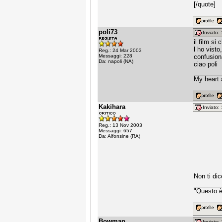
[/quote]
poli73
Inviato
il film s
l ho visto
Reg.: 24 Mar 2003
Messaggi: 228
confusion
Da: napoli (NA)
ciao poli
________
My heart 
Kakihara
Inviato
Reg.: 13 Nov 2003
Messaggi: 657
Da: Alfonsine (RA)
Non ti dic
________
"Questo è 
Bowman
Inviato