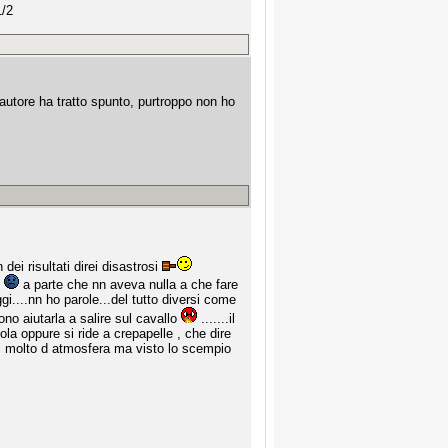
1/2
utore ha tratto spunto, purtroppo non ho
dei risultati direi disastrosi
o
a parte che nn aveva nulla a che fare
gi....nn ho parole...del tutto diversi come
o aiutarla a salire sul cavallo
.......il
la oppure si ride a crepapelle , che dire
ndi molto d atmosfera ma visto lo scempio