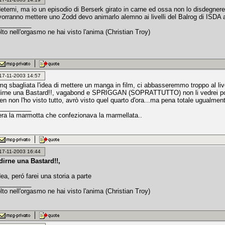
etemi, ma io un episodio di Berserk girato in carne ed ossa non lo disdegnere
 vorranno mettere uno Zodd devo animarlo alemno ai livelli del Balrog di ISDA a
_________
olto nell'orgasmo ne hai visto l'anima (Christian Troy)
: 17-11-2003 14:57
mq sbagliata l'idea di mettere un manga in film, ci abbasseremmo troppo al liv
irne una Bastard!!, vagabond e SPRIGGAN (SOPRATTUTTO) non li vedrei poi
 ken non l'ho visto tutto, avrò visto quel quarto d'ora...ma pena totale ugualment
_________
c'era la marmotta che confezionava la marmellata..
: 17-11-2003 16:44
irne una Bastard!!,
ea, peró farei una storia a parte
_________
olto nell'orgasmo ne hai visto l'anima (Christian Troy)