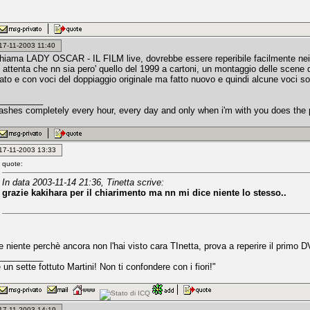
: 17-11-2003 11:40
i chiama LADY OSCAR - IL FILM live, dovrebbe essere reperibile facilmente ne
, attenta che nn sia pero' quello del 1999 a cartoni, un montaggio delle scene 
ato e con voci del doppiaggio originale ma fatto nuovo e quindi alcune voci so
_________
ashes completely every hour, every day and only when i'm with you does th
: 17-11-2003 13:33
quote:
In data 2003-11-14 21:36, Tinetta scrive:
grazie kakihara per il chiarimento ma nn mi dice niente lo stesso..
e niente perchè ancora non l'hai visto cara TInetta, prova a reperire il primo DV
_________
un sette fottuto Martini! Non ti confondere con i fiori!"
: 17-11-2003 14:19