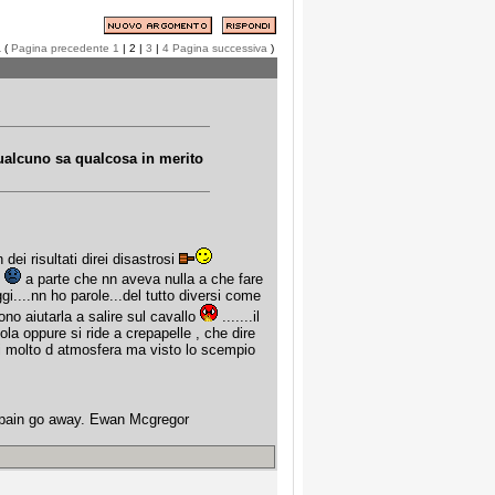
a (
Pagina precedente
1
| 2 |
3
|
4
Pagina successiva
)
qualcuno sa qualcosa in merito
dei risultati direi disastrosi
o
a parte che nn aveva nulla a che fare
gi....nn ho parole...del tutto diversi come
o aiutarla a salire sul cavallo
.......il
la oppure si ride a crepapelle , che dire
ndi molto d atmosfera ma visto lo scempio
e pain go away. Ewan Mcgregor