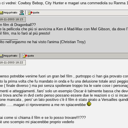
 ci vedrei: Cowboy Bebop, City Hunter e magari una commediola su Ranma 
: 16-11-2003 18:15
n film di Dragonball??
la pellicola che piú si avvicina a Ken é Mad-Max con Mel Gibson, da dove l'a
il film, ma lo faró al piú presto!
_________
olto nell'orgasmo ne hai visto l'anima (Christian Troy)
: 16-11-2003 18:22
enso potrebbe venirne fuori un gran bel film , purtroppo ci han gia provato con 
isto la prima volta che fu mandato in onda e fu una delusione totale anzi peggi
e ( finale diverso ) ma poi senza spoilerare troppo tra le varie cose i personag
enti e atteggiamenti..faro' solo un esempio Oscar è talmente bassa che devon
si trova anche in dvd certo penso possano essere due le reazioni o ci si incavo
ne mancata , pero' un lato positivo c'è il film è stato girato a Versailles qui
atto ......magari ci riproveranno a me nn spiacerebbe
ai come si chiama il film e se lo posso trovare!!!???
è uno scempio mi piacerebbe proprio vederlo