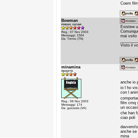
Coem film
Bowman
Inviato
Esistew u
Comunque 
Reg.: 07 Nov 2003
Messaggi: 1584
mai vsito 
Da: Trento (TN)
________
Visto il v
minamina
Inviato
anche io p
io l ho v
con l anim
comportam
Reg.: 08 Nov 2003
film cmq 
Messaggi: 174
un occasio
Da: gazzada (VA)
che han f
ciao poli
davvero!s
anche se 
mina