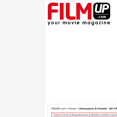
FilmUP.com
>
Forum
>
Animazione & Fumetti - DA 
Indice Forum
|
Registrazione
|
Modifica profilo e pre