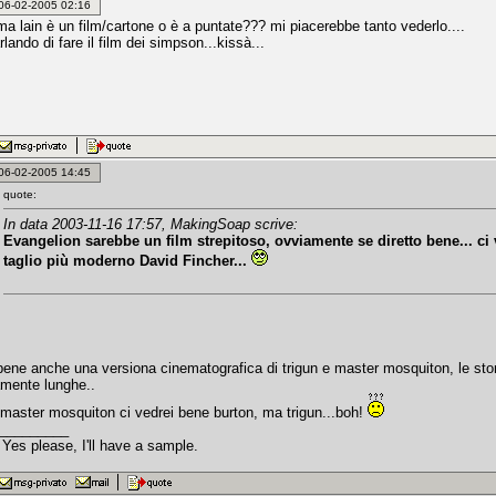
: 06-02-2005 02:16
ma lain è un film/cartone o è a puntate??? mi piacerebbe tanto vederlo....
lando di fare il film dei simpson...kissà...
: 06-02-2005 14:45
quote:
In data 2003-11-16 17:57, MakingSoap scrive:
Evangelion sarebbe un film strepitoso, ovviamente se diretto bene... ci
taglio più moderno David Fincher...
 bene anche una versiona cinematografica di trigun e master mosquiton, le sto
mente lunghe..
e master mosquiton ci vedrei bene burton, ma trigun...boh!
_________
 Yes please, I'll have a sample.