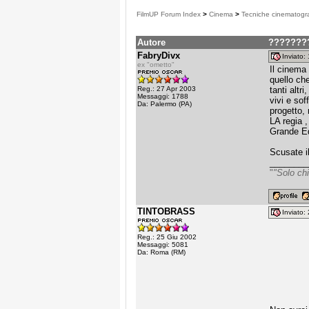
FilmUP Forum Index
>
Cinema
>
Tecniche cinematogr
Autore
???????
FabryDivx
Inviato
ex "ometto"
Il cinema
quello che
Reg.: 27 Apr 2003
tanti altr
Messaggi: 1788
vivi e sof
Da: Palermo (PA)
progetto,
LA regia 
Grande Edo
Scusate i
________
"
"Solo chi
TINTOBRASS
Inviato
Reg.: 25 Giu 2002
Messaggi: 5081
Da: Roma (RM)