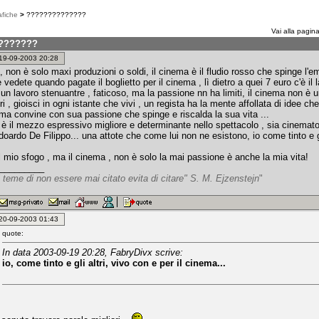
afiche
>
??????????????
Vai alla pagin
???????
: 19-09-2003 20:28
 , non è solo maxi produzioni o soldi, il cinema è il fludio rosso che spinge l
 vedete quando pagate il boglietto per il cinema , lì dietro a quei 7 euro c'è i
i, un lavoro stenuantre , faticoso, ma la passione nn ha limiti, il cinema non è u
fri , gioisci in ogni istante che vivi , un regista ha la mente affollata di idee 
 ma convine con sua passione che spinge e riscalda la sua vita ...
, è il mezzo espressivo migliore e determinante nello spettacolo , sia cinemato
ardo De Filippo... una attote che come lui non ne esistono, io come tinto e gl
l mio sfogo , ma il cinema , non è solo la mai passione è anche la mia vita!
_________
 teme di non essere mai citato evita di citare" S. M. Ejzenstejn
"
: 20-09-2003 01:43
quote:
In data 2003-09-19 20:28, FabryDivx scrive:
io, come tinto e gli altri, vivo con e per il cinema...