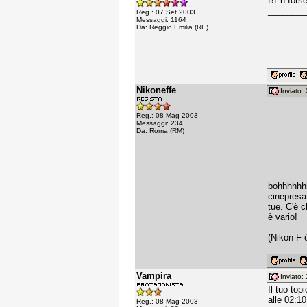
BEh forse
________
Reg.: 07 Set 2003
Messaggi: 1164
Da: Reggio Emilia (RE)
Nikoneffe
Inviato
Reg.: 08 Mag 2003
Messaggi: 234
Da: Roma (RM)
bohhhhhhh
cinepresa 
tue. C'è c
è vario!
________
(Nikon F è
Vampira
Inviato
Il tuo top
alle 02:10
Reg.: 08 Mag 2003