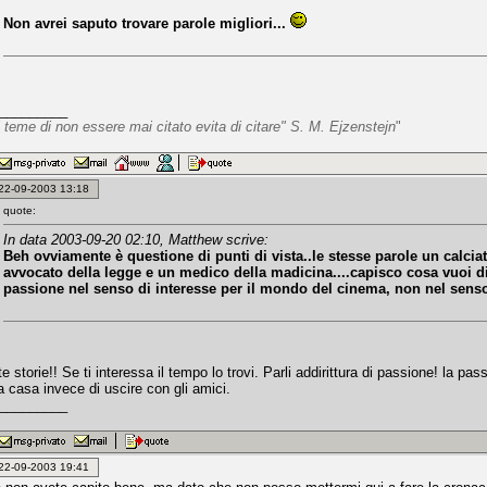
Non avrei saputo trovare parole migliori...
_________
 teme di non essere mai citato evita di citare" S. M. Ejzenstejn
"
: 22-09-2003 13:18
quote:
In data 2003-09-20 02:10, Matthew scrive:
Beh ovviamente è questione di punti di vista..le stesse parole un calciato
avvocato della legge e un medico della madicina....capisco cosa vuoi di
passione nel senso di interesse per il mondo del cinema, non nel senso
 storie!! Se ti interessa il tempo lo trovi. Parli addirittura di passione! la p
a casa invece di uscire con gli amici.
_________
: 22-09-2003 19:41