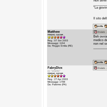
Non avrei 
________
"La giovi
Il sito de
Matthew
Inviato
Beh ovviam
medico de
Reg.: 07 Set 2003
Messaggi: 1164
non nel s
Da: Reggio Emilia (RE)
________
FabryDivx
Inviato
ex "ometto"
Reg.: 27 Apr 2003
Messaggi: 1788
Da: Palermo (PA)