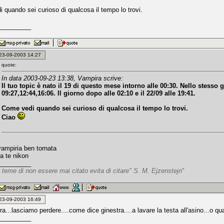
 quando sei curioso di qualcosa il tempo lo trovi.
_________
: 23-09-2003 14:27
quote:
In data 2003-09-23 13:38, Vampira scrive:
Il tuo topic è nato il 19 di questo mese intorno alle 00:30. Nello stesso 
09:27,12:44,16:06. Il giorno dopo alle 02:10 e il 22/09 alle 19:41.
Come vedi quando sei curioso di qualcosa il tempo lo trovi.
Ciao
vampiria ben tornata
a te nikon
_________
 teme di non essere mai citato evita di citare" S. M. Ejzenstejn
"
: 23-09-2003 16:49
a...lasciamo perdere....come dice ginestra....a lavare la testa all'asino...o q
_________