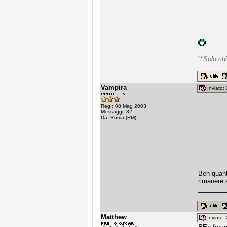
.....
________
"
"Solo chi
Vampira
Inviato
Reg.: 08 Mag 2003
Messaggi: 82
Da: Roma (RM)
Beh quante
rimanere 
________
Matthew
Inviato