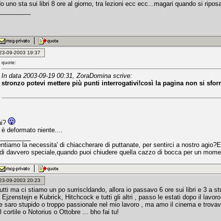
 uno sta sui libri 8 ore al giorno, tra lezioni ecc ecc...magari quando si riposa 
_________
: 23-09-2003 19:37
quote:
In data 2003-09-19 00:31, ZoraDomina scrive:
stronzo potevi mettere più punti interrogativi!così la pagina non si sfo
ai?
 è deformato niente....
_________
tiamo la necessita' di chiaccherare di puttanate, per sentirci a nostro agio?E'
di davvero speciale,quando puoi chiudere quella cazzo di bocca per un moment
: 23-09-2003 20:23
utti ma ci stiamo un po surriscldando, allora io passavo 6 ore sui libri e 3 a 
 Ejzenstejn e Kubrick, Hitchcock e tutti gli altri , passo le estati dopo il lavo
se saro stupido o troppo passionale nel mio lavoro , ma amo il cinema e trov
l cortile o Notorius o Ottobre ... bho fai tu!