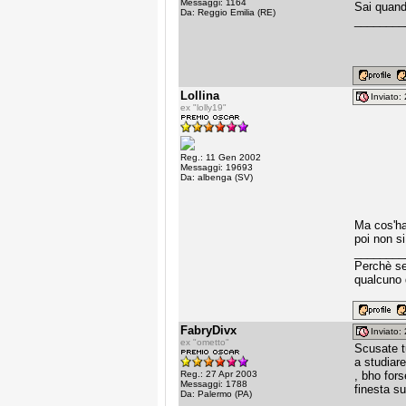
Messaggi: 1164
Sai quando
Da: Reggio Emilia (RE)
________
Lollina
Inviato
ex "lolly19"
Reg.: 11 Gen 2002
Messaggi: 19693
Da: albenga (SV)
Ma cos'h
poi non si
________
Perchè sen
qualcuno 
FabryDivx
Inviato
ex "ometto"
Scusate t
a studiare
Reg.: 27 Apr 2003
, bho for
Messaggi: 1788
finesta su
Da: Palermo (PA)