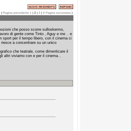
a (
Pagina precedente
1
| 2 |
3
|
4
Pagina successiva
)
'emozioni che posso scorre sulloskermo,
l lavoro di gente come Tinto , Aguy e me .. e
n sport per il tempo libero, con il cinema ci
che riesce a concentrare su un unico
grafico che teatrale, come dimenticare il
i altri viviamo con e per il cinema...