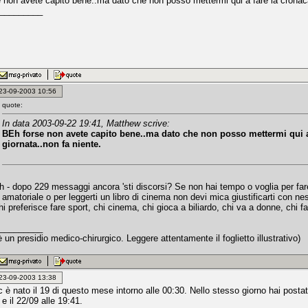
 non avete capito bene..ma dato che non posso mettermi qui a fare la cronaca 
_________
: 23-09-2003 10:56
quote:
In data 2003-09-22 19:41, Matthew scrive:
BEh forse non avete capito bene..ma dato che non posso mettermi qui a
giornata..non fa niente.
 - dopo 229 messaggi ancora 'sti discorsi? Se non hai tempo o voglia per far
amatoriale o per leggerti un libro di cinema non devi mica giustificarti con nes
hi preferisce fare sport, chi cinema, chi gioca a biliardo, chi va a donne, chi fa
_________
 un presidio medico-chirurgico. Leggere attentamente il foglietto illustrativo)
: 23-09-2003 13:38
ic è nato il 19 di questo mese intorno alle 00:30. Nello stesso giorno hai posta
 e il 22/09 alle 19:41.