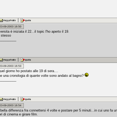
: 23-09-2003 16:50
ersita è iniziata il 22...il topic l'ho aperto il 19.
 stesso
_________
: 23-09-2003 16:53
quel giorno ho postato alle 19 di sera....
e una cronologia di quante volte sono andato al bagno?
_________
: 23-09-2003 16:54
bella differenza fra connettersi 4 volte e postare per 5 minuti...in cui uno fa u
bri di cinema e girare film.