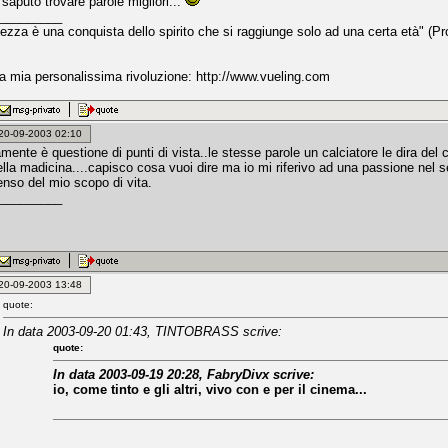
saputo trovare parole migliori...
_________
nezza è una conquista dello spirito che si raggiunge solo ad una certa età" (Pr
lla mia personalissima rivoluzione: http://www.vueling.com
: 20-09-2003 02:10
ente è questione di punti di vista..le stesse parole un calciatore le dira del 
lla madicina....capisco cosa vuoi dire ma io mi riferivo ad una passione nel s
enso del mio scopo di vita.
_________
: 20-09-2003 13:48
quote:
In data 2003-09-20 01:43, TINTOBRASS scrive:
quote:
In data 2003-09-19 20:28, FabryDivx scrive:
io, come tinto e gli altri, vivo con e per il cinema...