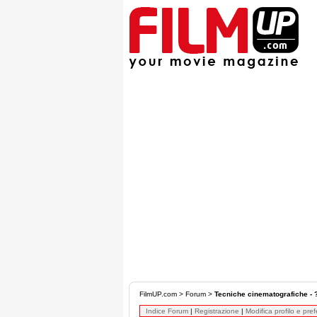
FilmUP.com
>
Forum
>
Tecniche cinematografiche -
Indice Forum
|
Registrazione
|
Modifica profilo e pre