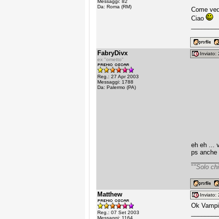
Messaggi: 82
Da: Roma (RM)
Come vedi
Ciao
________
FabryDivx
Inviato
ex "ometto"
Reg.: 27 Apr 2003
Messaggi: 1788
Da: Palermo (PA)
eh eh ... 
ps anche 
________
"
"Solo chi
Matthew
Inviato
Ok Vampir
________
Reg.: 07 Set 2003
Messaggi: 1164