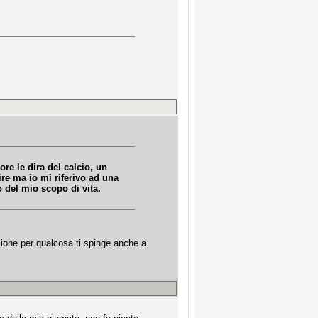
re le dira del calcio, un
re ma io mi riferivo ad una
 del mio scopo di vita.
assione per qualcosa ti spinge anche a