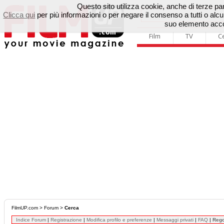
Questo sito utilizza cookie, anche di terze parti
Clicca qui
per più informazioni o per negare il consenso a tutti o a
suo elemento accon
Film
TV
C
FilmUP.com
>
Forum
>
Cerca
Indice Forum
|
Registrazione
|
Modifica profilo e preferenze
|
Messaggi privati
|
FAQ
|
Reg