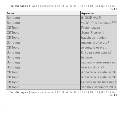
Vai alla pagina (
Pagina precedente
1
|
2
|
3
|
4
|
5
|
6
|
7
|
8
|
9
|
10
|
11
|
12
|
13
|
14
|
40
|
Forum
Argomento
Sondaggi
IL GIORNALE...
Sondaggi
vaffa***** o il silenzio?
Off Topic
Profumpuzza
Off Topic
Sogni Ricorrenti
Off Topic
bacchetta magica
Sondaggi
università o lavoro?
Off Topic
avventure estive..
Sondaggi
Di cosa avete paura?
Sondaggi
In treno...
Sondaggi
sapresti vivere senza mu
Sondaggi
vasca o doccia?
Off Topic
A che facoltà siete iscritti
Off Topic
A che facoltà siete iscritti
Off Topic
Le cose in cui siete negat
Off Topic
sabato 4 settembre 2004:
Vai alla pagina (
Pagina precedente
1
|
2
|
3
|
4
|
5
|
6
|
7
|
8
|
9
|
10
|
11
|
12
|
13
|
14
|
40
|