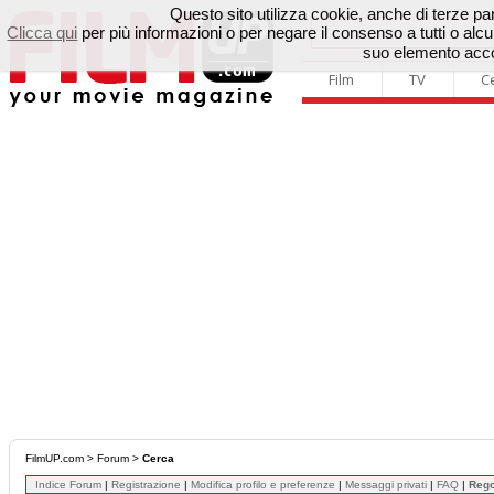
Questo sito utilizza cookie, anche di terze parti
Clicca qui
per più informazioni o per negare il consenso a tutti o a
suo elemento accon
Film
TV
C
FilmUP.com
>
Forum
>
Cerca
Indice Forum
|
Registrazione
|
Modifica profilo e preferenze
|
Messaggi privati
|
FAQ
|
Reg