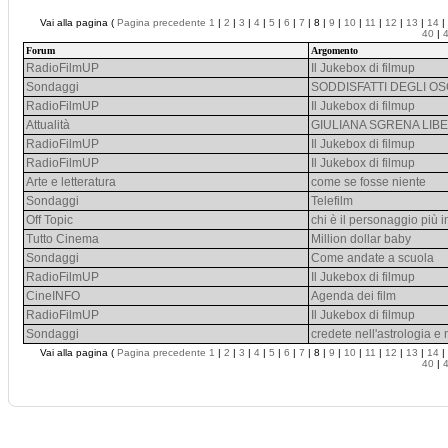
Vai alla pagina (
Pagina precedente
1
|
2
|
3
|
4
|
5
|
6
|
7
| 8 |
9
|
10
|
11
|
12
|
13
|
14
|
40
|
Forum
Argomento
RadioFilmUP
Il Jukebox di filmup
Sondaggi
SODDISFATTI DEGLI O
RadioFilmUP
Il Jukebox di filmup
Attualità
GIULIANA SGRENA LIBERA
RadioFilmUP
Il Jukebox di filmup
RadioFilmUP
Il Jukebox di filmup
Arte e letteratura
come se fosse niente
Sondaggi
Telefilm
Off Topic
chi è il personaggio più 
Tutto Cinema
Million dollar baby
Sondaggi
Come andate a scuola
RadioFilmUP
Il Jukebox di filmup
CineINFO
Agenda dei film
RadioFilmUP
Il Jukebox di filmup
Sondaggi
credete nell'astrologia e
Vai alla pagina (
Pagina precedente
1
|
2
|
3
|
4
|
5
|
6
|
7
| 8 |
9
|
10
|
11
|
12
|
13
|
14
|
40
|