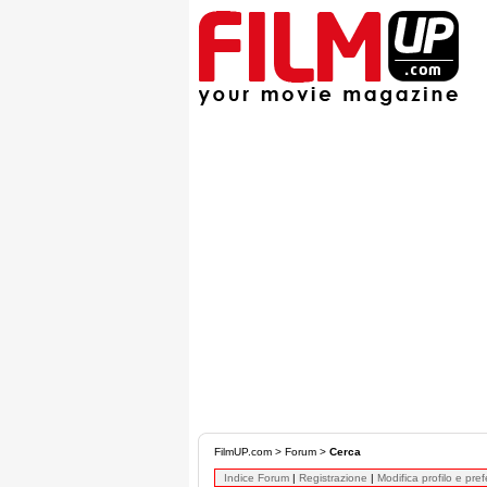
FilmUP.com
>
Forum
>
Cerca
Indice Forum
|
Registrazione
|
Modifica profilo e pre