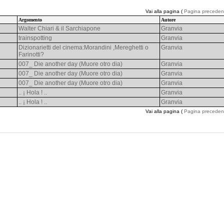
Vai alla pagina (
Pagina preceden
Argomento
Autore
Walter Chiari & il Sarchiapone
Granvia
trainspotting
Granvia
Dizionarietti del cinema:Morandini ,Mereghetti o
Granvia
Farinotti?
007_ Die another day (Muore otro dia)
Granvia
007_ Die another day (Muore otro dia)
Granvia
007_ Die another day (Muore otro dia)
Granvia
.. ¡ Hola ! ..
Granvia
.. ¡ Hola ! ..
Granvia
Vai alla pagina (
Pagina preceden