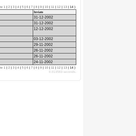
te
1
|
2
|
3
|
4
|
5
|
6
|
7
|
8
|
9
|
10
|
11
|
12
|
13
| 14 )
Inviato
31-12-2002
31-12-2002
12-12-2002
03-12-2002
29-11-2002
26-11-2002
26-11-2002
24-11-2002
te
1
|
2
|
3
|
4
|
5
|
6
|
7
|
8
|
9
|
10
|
11
|
12
|
13
| 14 )
0.013583 seconds.