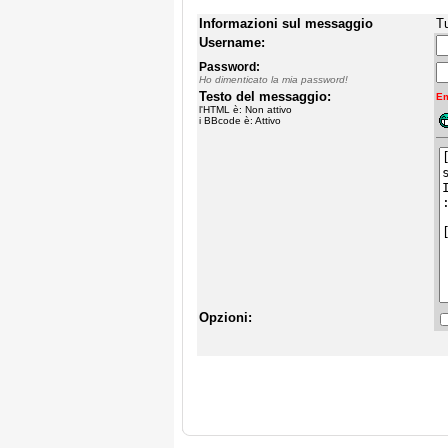
Informazioni sul messaggio
Tu
Username:
Password:
Ho dimenticato la mia password!
Testo del messaggio:
Em
l'HTML è: Non attivo
i BBcode è: Attivo
Opzioni: