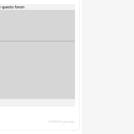
i questo forum
0.002279 seconds.