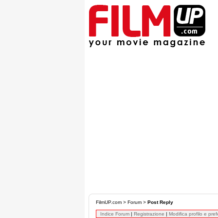
FilmUP.com
>
Forum
>
Post Reply
Indice Forum
|
Registrazione
|
Modifica profilo e pre